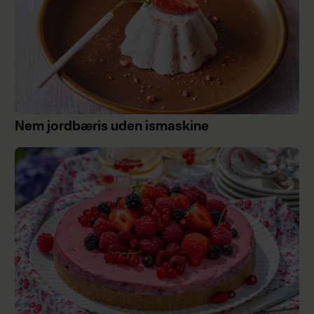
Nem jordbæris uden ismaskine