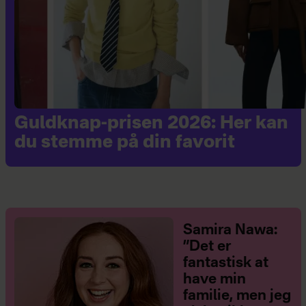
Guldknap-prisen 2026: Her kan
du stemme på din favorit
Samira Nawa:
”Det er
fantastisk at
have min
familie, men jeg