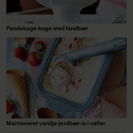
Pandekage-kage med hindbær
Marmoreret vanilje-jordbær-is i vafler