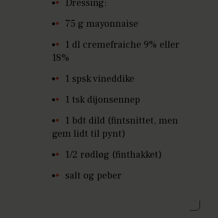
Dressing:
75 g mayonnaise
1 dl cremefraiche 9% eller
18%
1 spsk vineddike
1 tsk dijonsennep
1 bdt dild (fintsnittet, men
gem lidt til pynt)
1/2 rødløg (finthakket)
salt og peber