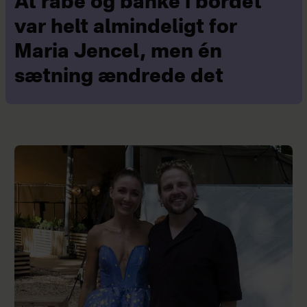
At råbe og banke i bordet
var helt almindeligt for
Maria Jencel, men én
sætning ændrede det