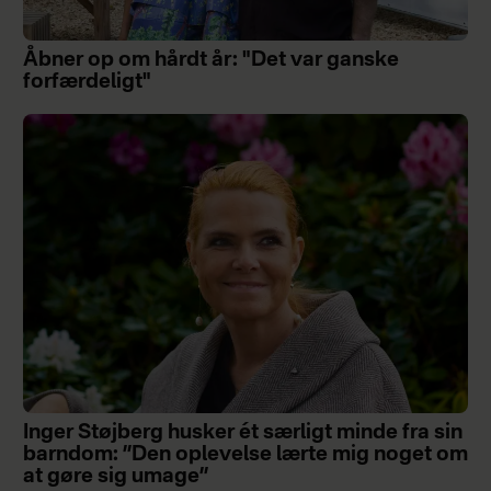
Åbner op om hårdt år: "Det var ganske
forfærdeligt"
Inger Støjberg husker ét særligt minde fra sin
barndom: ”Den oplevelse lærte mig noget om
at gøre sig umage”