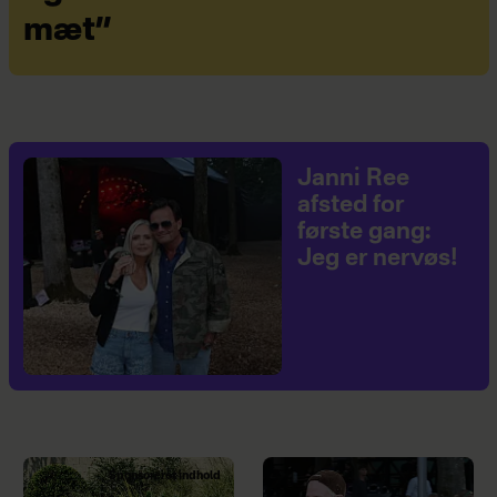
mæt”
Janni Ree
afsted for
første gang:
Jeg er nervøs!
Sponsoreret indhold