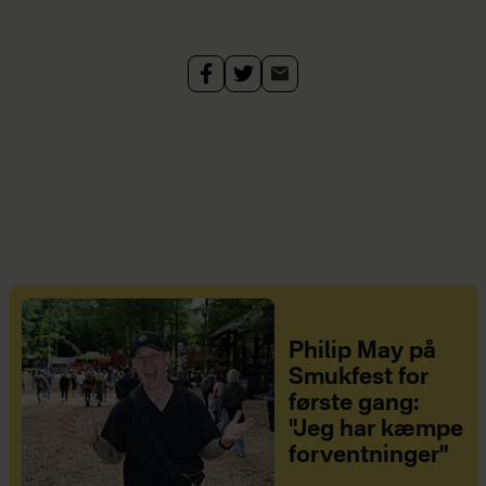
Philip May på
Smukfest for
første gang:
"Jeg har kæmpe
forventninger"