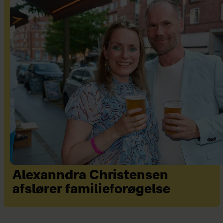
Alexanndra Christensen
afslører familieforøgelse