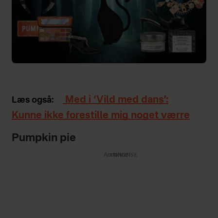
Med i ‘Vild med dans’:
Læs også:
Kunne ikke forestille mig noget værre
Pumpkin pie
Annonce