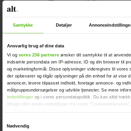
Samtykke
Detaljer
Annonceindstillinge
Ansvarlig brug af dine data
Vi og
vores 236 partnere
ønsker dit samtykke til at anvend
indsamle persondata om IP-adresse, ID og din browser til præ
WOW! Derfor blev denne
Læs også:
og marketingformål. Disse oplysninger videregives til vores
konkurrence forbudt i 'Robinson'
der opbevarer og tilgår oplysninger på din enhed for at vise d
annoncer, levere tilpasset indhold, foretage annonce- og ind
Alkymi
målgruppeundersøgelser og udvikle tjenester. Se mere infor
indstillinger
og i vores persondatapolitik. Du kan altid træk
Lige inden vinteren ligger sin kolde hånd
tilbage eller ændre indstillinger fra vores "Cookiedeklaration",
på huden, lancerer Comfort Zone sin
på "Privacy trigger" ikonet.
geniale, genoprettende (for både hud og
Samtykkevalg
natur) serie Sacred Nature. Serien er
Dine valg anvendes på hele websitet.
Nødvendig