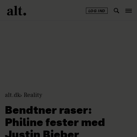
LOG IND
Annonce
alt.dk
Reality
Bendtner raser:
Philine fester med
Justin Bieber