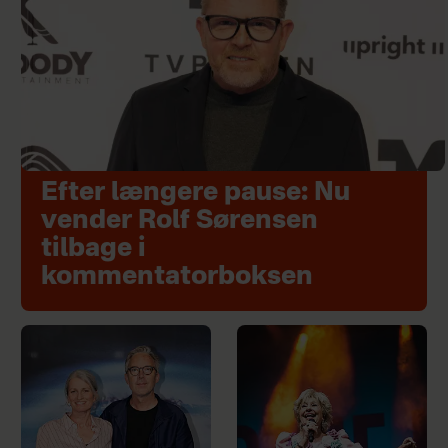
Efter længere pause: Nu
vender Rolf Sørensen
tilbage i
kommentatorboksen