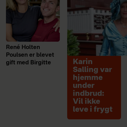
René Holten
Poulsen er blevet
Karin
gift med Birgitte
Salling var
hjemme
under
indbrud:
Vil ikke
leve i frygt