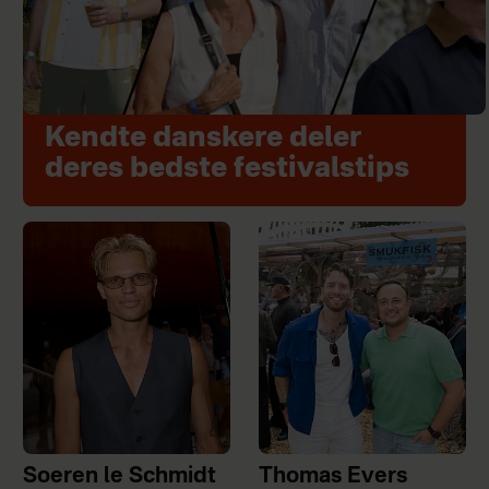
Kendte danskere deler
deres bedste festivalstips
Soeren le Schmidt
Thomas Evers