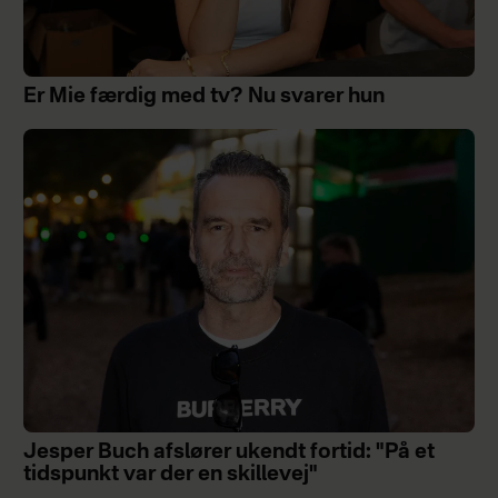
Er Mie færdig med tv? Nu svarer hun
Jesper Buch afslører ukendt fortid: "På et
tidspunkt var der en skillevej"