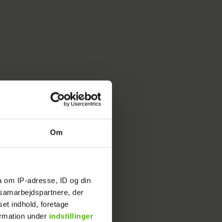
Om
a om IP-adresse, ID og din
s samarbejdspartnere, der
set indhold, foretage
ormation under
indstillinger