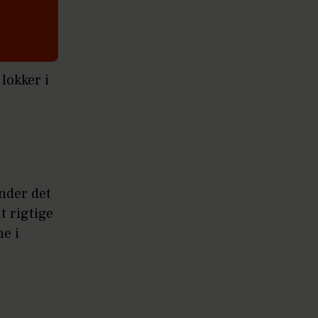
 lokker i
nder det
t rigtige
e i