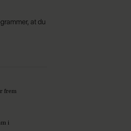
rogrammer, at du
er frem
am i