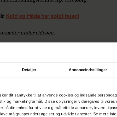
 underholdningsformat lige foreløbig.
å:
Keld og Hilda har solgt huset
forsætter under videoen.
Detaljer
Annonceindstillinger
ker dit samtykke til at anvende cookies og indsamle persondat
istik og marketingformål. Disse oplysninger videregives til vore
er på din enhed for at vise dig målrettede annoncer, levere tilpas
 lave målgruppeundersøgelser og udvikle tjenester. Se mere inf