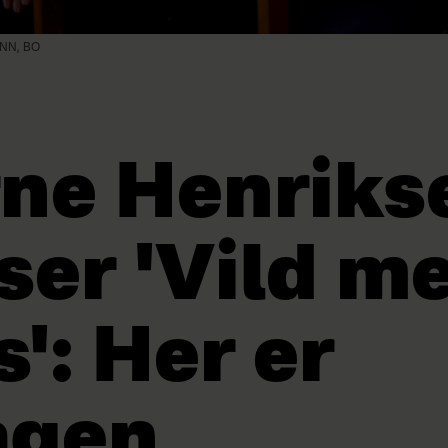
NN, BO
rne Henriks
ser 'Vild m
': Her er
agen