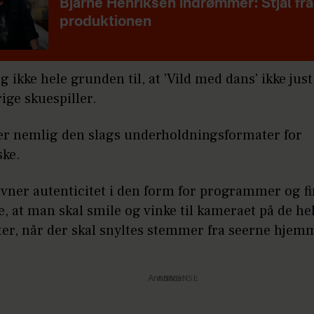
Bjarne Henriksen indrømmer: Stjal fra
produktionen
g ikke hele grunden til, at 'Vild med dans' ikke just
ige skuespiller.
er nemlig den slags underholdningsformater for
ske.
avner autenticitet i den form for programmer og fi
 at man skal smile og vinke til kameraet på de hel
ter, når der skal snyltes stemmer fra seerne hjemm
Annonce