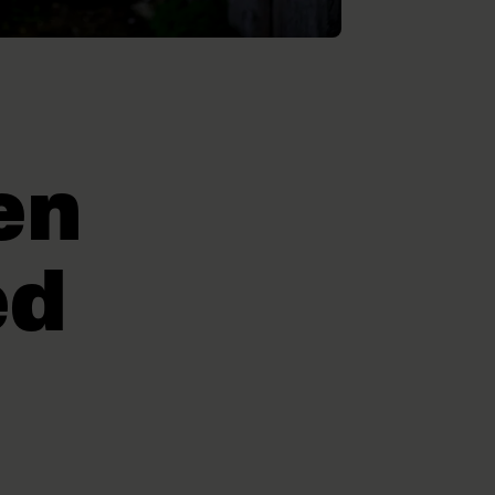
en
ed