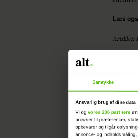
endnu et
Læs ogs
Artiklen 
Samtykke
Ansvarlig brug af dine data
Vi og
vores 236 partnere
øns
browser til præferencer, stat
opbevarer og tilgår oplysning
annonce- og indholdsmåling,