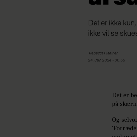
Det er ikke kun
ikke vil se skues
Rebecca
Plaetner
24. Jun 2024 - 06:55
Det er b
på skærm
Og selvo
'Forræder