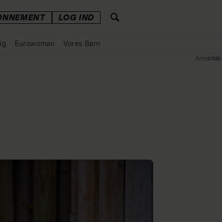
ONNEMENT
LOG IND
ig
Eurowoman
Vores Børn
Annonce