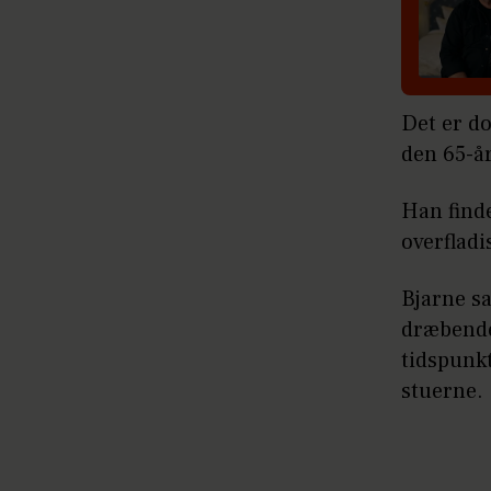
Det er do
den 65-år
Han find
overfladi
Bjarne s
dræbende,
tidspunk
stuerne.