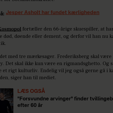
Jesper Asholt har fundet kærligheden
å:
Kosmopol
fortæller den 66-årige skuespiller, at ha
lle død, døende eller dement, og derfor vil han nu k
tik.
r det med tre mærkesager. Frederiksberg skal være
y. Det skal ikke kun være en rigmandsghetto. Og s
 et rigt kulturliv. Endelig vil jeg også gerne gå i
en, siger han til mediet.
LÆS OGSÅ
"Forsvundne arvinger" finder tvillingeb
efter 60 år