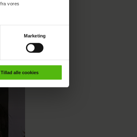
 fra vores
Marketing
ournalistisk indhold til dig.
emmeside. Vi indsamler data
er samt til brug for
ktioner i forbindelse med
Tillad alle cookies
e mere om vores brug af
 både