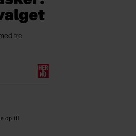
valget
 med tre
e op til