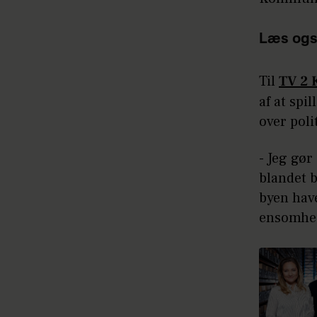
Læs ogs
Til
TV 2 
af at spi
over poli
- Jeg gø
blandet b
byen have
ensomhed