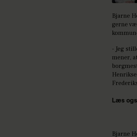
Bjarne He
gerne væ
kommun
- Jeg sti
mener, a
borgmeste
Henrikse
Frederik
Læs ogs
Bjarne He