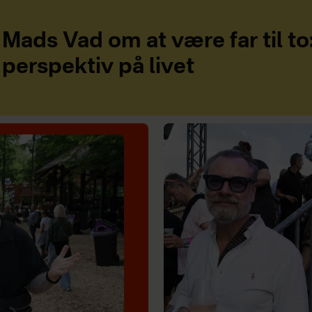
Mads Vad om at være far til to
perspektiv på livet