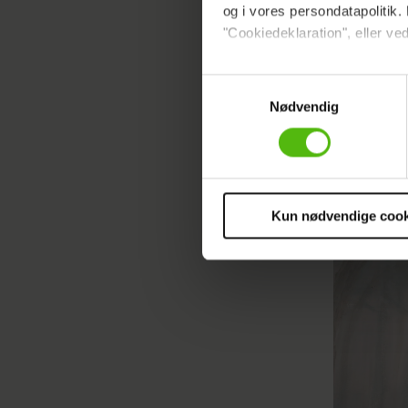
og i vores persondatapolitik. 
"Cookiedeklaration", eller ved
Læs ogs
Dine valg anvendes på hele w
Samtykkevalg
Nødvendig
Vi ønsker dit samtykke til at 
Vi anvender egne cookies og c
om IP, ID og din browser for a
markedsføring, så vi kan opti
sociale medier.
Kun nødvendige cook
Du kan til enhver tid trække 
cookies, samarbejdspartnere 
vores
privatlivspolitik
og
co