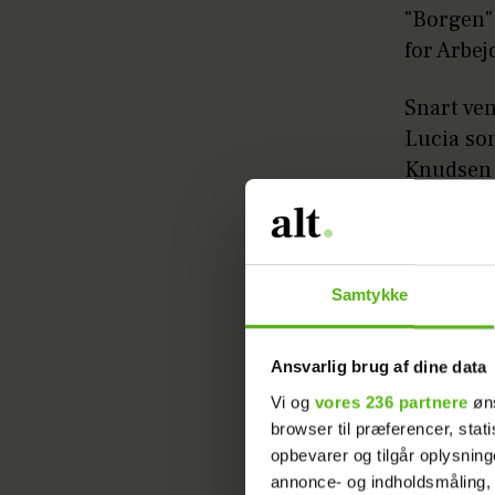
"Borgen"
for Arbe
Snart ve
Lucia som
Knudsen 
Bjarne He
kendt an
landet ti
Samtykke
Ansvarlig brug af dine data
Vi og
vores 236 partnere
øns
browser til præferencer, stat
opbevarer og tilgår oplysning
annonce- og indholdsmåling,