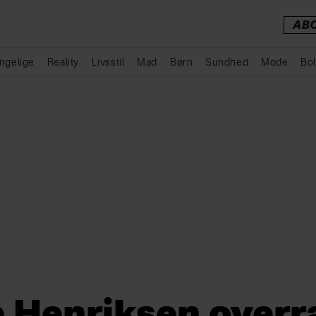
AB
ngelige
Reality
Livsstil
Mad
Børn
Sundhed
Mode
Bol
Annonce
e Henriksen overr