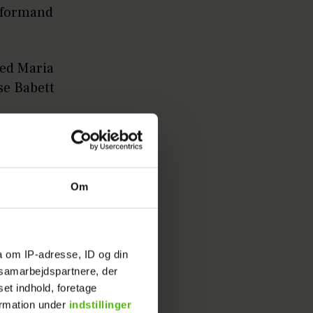
g formand
med Maria
se Babett
ejen er et
r hele
Om
a om IP-adresse, ID og din
s samarbejdspartnere, der
set indhold, foretage
ormation under
indstillinger