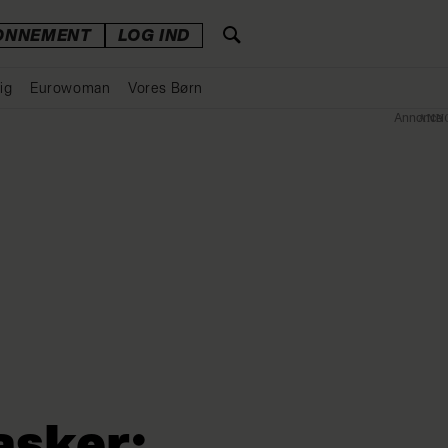
ONNEMENT
LOG IND
ig
Eurowoman
Vores Børn
Annonce
asker: