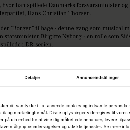
, hvor han spillede Danmarks forsvarsminister o
jderpartiet, Hans Christian Thorsen.
nder "Borgen" tilbage - denne gang som musical 
 statsminister Birgitte Nyborg - en rolle som Sid
spillede i DR-serien.
nriksen ved ikke, om det er en fordel, at han i forv
sigt, når der skal stemmes til kommunalvalget ove
rsdag 18. november 2025, men det vil vise sig.
Detaljer
Annonceindstillinger
Annonce
ker dit samtykke til at anvende cookies og indsamle persondat
istik og marketingformål. Disse oplysninger videregives til vore
er på din enhed for at vise dig målrettede annoncer, levere tilpas
 lave målgruppeundersøgelser og udvikle tjenester. Se mere inf