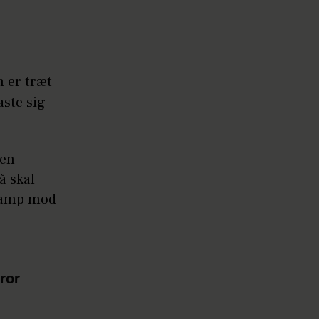
n er træt
aste sig
 en
å skal
 kamp mod
ror