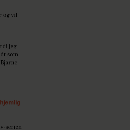
 og vil
rdi jeg
ldt som
r Bjarne
 hjemlig
tv-serien