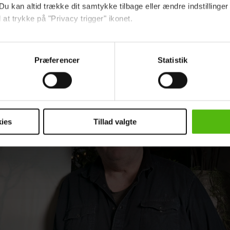
Du kan altid trække dit samtykke tilbage eller ændre indstillinger
 at trykke på "Privacy trigger" ikonet.
Geggo om barn nummer tre: Også en del af
å:
ebsitet.
flytningen
Præferencer
Statistik
indsamle og bruge data for at kunne levere og finansiere relevant j
ookies fra tredjeparter til at at optimere dit besøg på vores hj
t sikre funktionalitet, generere statistik og huske dine præferenc
mere vores reklametiltag på sociale medier og til at vise dig fun
ies
Tillad valgte
dit samtykke tilbage via linket i vores cookiepolitik. Du kan læs
og behandling af dine personoplysninger i forbindelse hermed i
okiepolitik
.