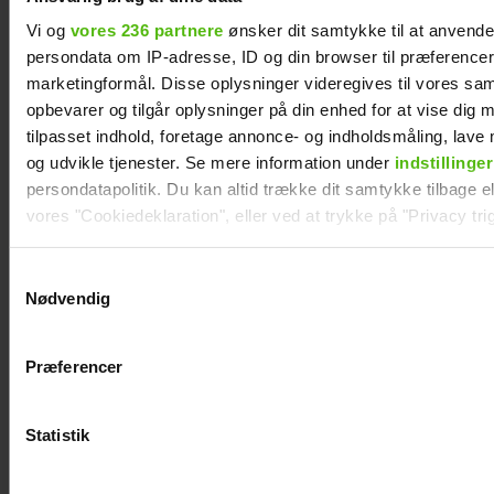
om nyt TV 2-
Kvamm overrasker
program: Vi
med særlig gæst
Vi og
vores 236 partnere
ønsker dit samtykke til at anvend
persondata om IP-adresse, ID og din browser til præferencer, 
mangler respekten
på scenen
marketingformål. Disse oplysninger videregives til vores sa
for de ældre
opbevarer og tilgår oplysninger på din enhed for at vise dig 
tilpasset indhold, foretage annonce- og indholdsmåling, lav
og udvikle tjenester. Se mere information under
indstillinger
persondatapolitik. Du kan altid trække dit samtykke tilbage ell
vores "Cookiedeklaration", eller ved at trykke på "Privacy trig
Dine valg anvendes på hele websitet.
Samtykkevalg
Nødvendig
Vi ønsker dit samtykke til at indsamle og bruge data for at k
relevant journalistisk indhold til dig.
Præferencer
Vi anvender egne cookies og cookies fra tredjeparter til at a
vores hjemmeside. Vi indsamler data om IP, ID og din browser 
generere statistik og huske dine præferencer samt til brug fo
Statistik
optimere vores reklametiltag på sociale medier og til at vise d
med sociale medier.