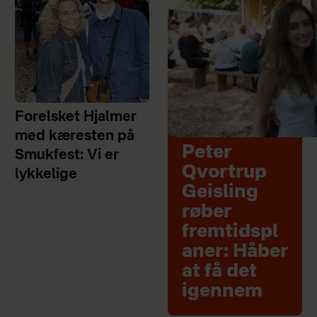
Forelsket Hjalmer
med kæresten på
Peter
Smukfest: Vi er
Qvortrup
lykkelige
Geisling
røber
fremtidspl
aner: Håber
at få det
igennem