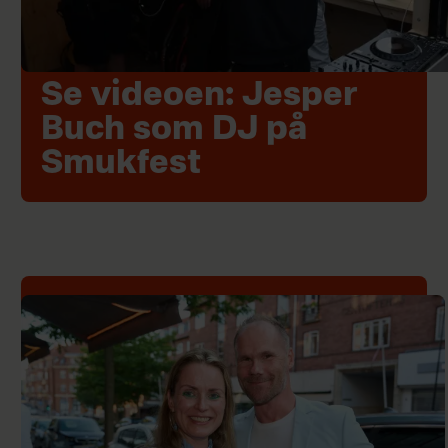
Se videoen: Jesper
Buch som DJ på
Smukfest