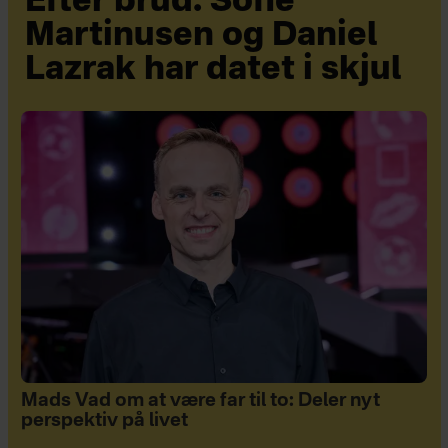
Efter brud: Sofie
Martinusen og Daniel
Lazrak har datet i skjul
Mads Vad om at være far til to: Deler nyt
perspektiv på livet