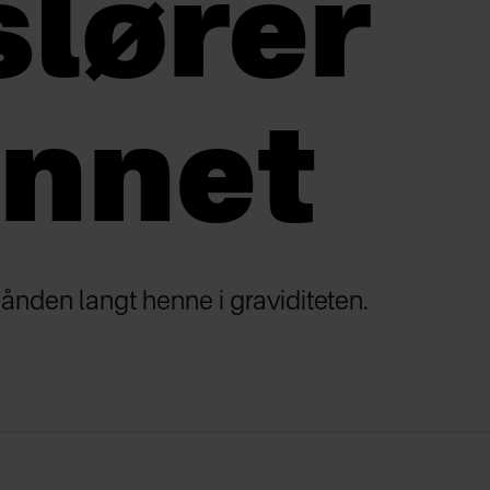
slører
nnet
hånden langt henne i graviditeten.