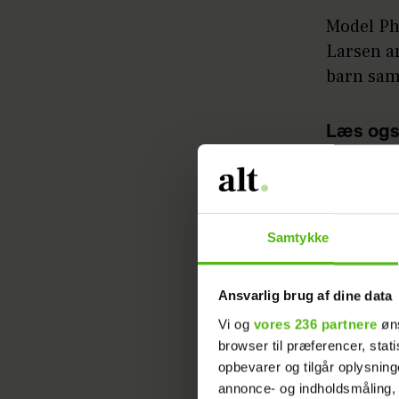
Model Ph
Larsen an
barn sa
Læs ogs
Artiklen 
Samtykke
Philine h
Instagra
Ansvarlig brug af dine data
- Can you
Vi og
vores 236 partnere
øns
browser til præferencer, stat
klædeska
opbevarer og tilgår oplysning
annonce- og indholdsmåling,