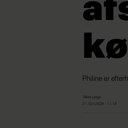
af
kø
Philine er efter
Rikke
Lynge
21. Oct 2024 - 11:18