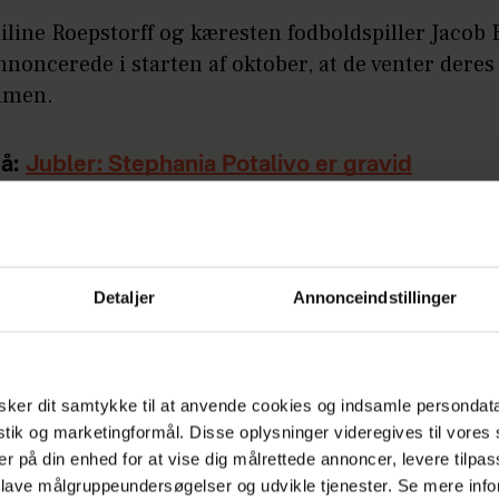
iline Roepstorff og kæresten fodboldspiller Jacob
noncerede i starten af oktober, at de venter deres 
mmen.
å:
Jubler: Stephania Potalivo er gravid
fortsætter under videoen.
Detaljer
Annonceindstillinger
ar ikke afsløret, hvor langt hun er henne, men i en
m afslører hun kønnet.
 see it?, skriver Philine til videoen, hvor hun åbner
ker dit samtykke til at anvende cookies og indsamle persondat
istik og marketingformål. Disse oplysninger videregives til vore
b med små babykjoler.
er på din enhed for at vise dig målrettede annoncer, levere tilpas
 lave målgruppeundersøgelser og udvikle tjenester. Se mere inf