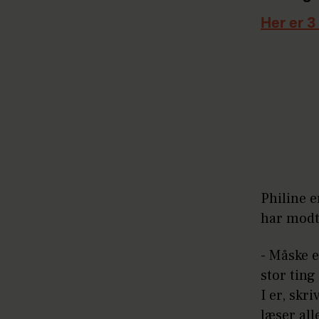
Her er 3
Philine 
har modt
- Måske e
stor ting
I er, skr
læser al