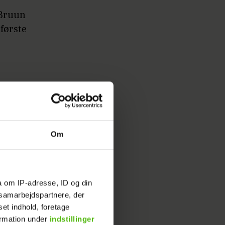
 Bruun
første
Om
 video på
 et
a om IP-adresse, ID og din
s samarbejdspartnere, der
set indhold, foretage
ormation under
indstillinger