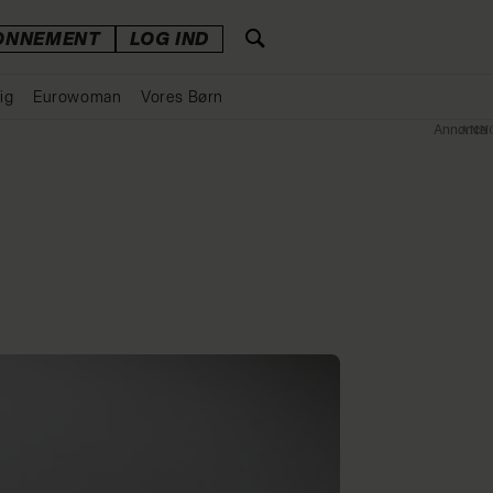
ONNEMENT
LOG IND
ig
Eurowoman
Vores Børn
Annonce