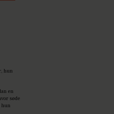
r, hun
dan en
 hvor søde
t hun