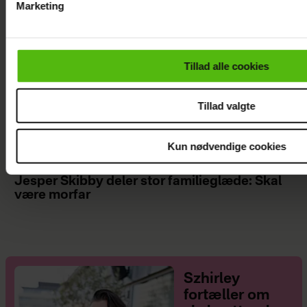
Marketing
Du kan til enhver tid trække dit samtykke tilbage via linket i 
læse mere om vores brug af cookies, samarbejdspartnere og
personoplysninger i forbindelse hermed i både
Tillad alle cookies
vores
privatlivspolitik
og
cookiepolitik
.
Tillad valgte
Kun nødvendige cookies
Jesper Skibby deler stor familieglæde: Skal
være morfar
Szhirley
fortæller om