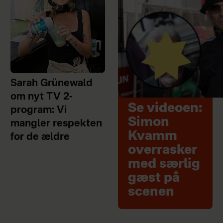
Sarah Grünewald
om nyt TV 2-
Se videoen:
program: Vi
Simon
mangler respekten
Kvamm
for de ældre
overrasker
med særlig
gæst på
scenen