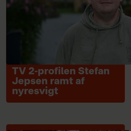
TV 2-profilen Stefan
Jepsen ramt af
nyresvigt