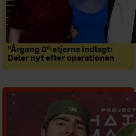
"Årgang 0"-stjerne indlagt:
Deler nyt efter operationen