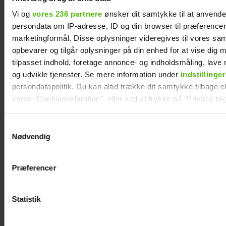
Vi og
vores 236 partnere
ønsker dit samtykke til at anvend
Albert Harson åbner op: Sådan var det at
persondata om IP-adresse, ID og din browser til præferencer, 
kysse en mand
marketingformål. Disse oplysninger videregives til vores sa
opbevarer og tilgår oplysninger på din enhed for at vise dig 
tilpasset indhold, foretage annonce- og indholdsmåling, lav
og udvikle tjenester. Se mere information under
indstillinger
persondatapolitik. Du kan altid trække dit samtykke tilbage ell
vores "Cookiedeklaration", eller ved at trykke på "Privacy trig
Dine valg anvendes på hele websitet.
Samtykkevalg
Nødvendig
Vi ønsker dit samtykke til at indsamle og bruge data for at k
relevant journalistisk indhold til dig.
Præferencer
Vi anvender egne cookies og cookies fra tredjeparter til at a
vores hjemmeside. Vi indsamler data om IP, ID og din browser 
Efter lang pause: Nu bryder Jackie Navarro
generere statistik og huske dine præferencer samt til brug fo
tavsheden med stor afsløring
Statistik
optimere vores reklametiltag på sociale medier og til at vise d
med sociale medier.