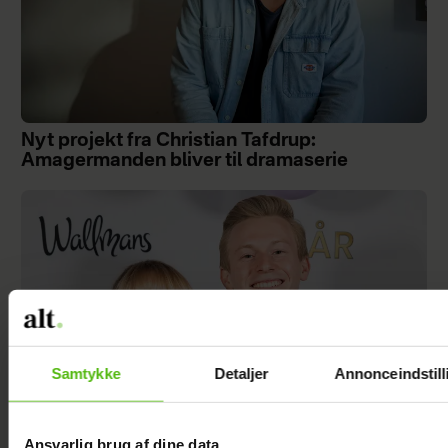
Nyt projekt fra Christian Tafdrup:
Amagermanden bliver til dramaserie
Samtykke
Detaljer
Annonceindstill
Ansvarlig brug af dine data