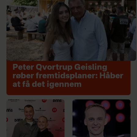
Peter Qvortrup Geisling
røber fremtidsplaner: Håber
at få det igennem