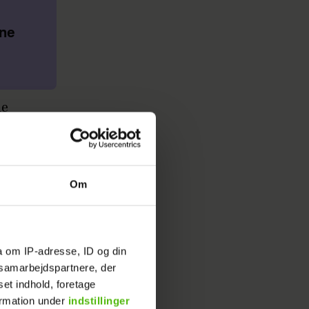
ine
de
te børn.
ed sin
Om
s: "Jeg
a om IP-adresse, ID og din
s samarbejdspartnere, der
ar
set indhold, foretage
a Marco
ormation under
indstillinger