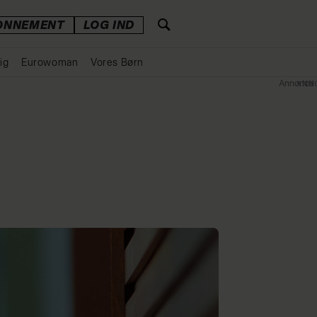
ONNEMENT
LOG IND
ig
Eurowoman
Vores Børn
Annonce