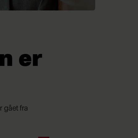
n er
 gået fra