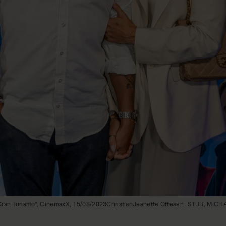
Gran Turismo", CinemaxX, 15/08/2023ChristianJeanette Ottesen
STUB, MICH