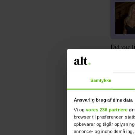
Det var t
sammen i
Jeanette 
tidliger
Samtykke
Læs ogs
Ansvarlig brug af dine data
Vi og
vores 236 partnere
øns
browser til præferencer, stat
Parret bl
opbevarer og tilgår oplysning
Jeanette 
annonce- og indholdsmåling,