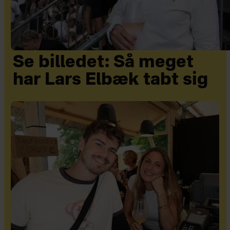
Se billedet: Så meget
har Lars Elbæk tabt sig