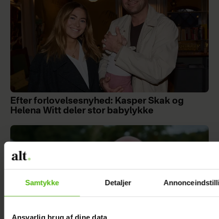
Efter forlovelsesnyhed: Kasper Skak og
Helena Witt deler stor babylykke
Samtykke
Detaljer
Annonceindstill
Ansvarlig brug af dine data