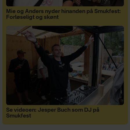
Mie og Anders nyder hinanden på Smukfest:
Forløseligt og skønt
Se videoen: Jesper Buch som DJ på
Smukfest