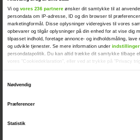
Vi og
vores 236 partnere
ønsker dit samtykke til at anvend
persondata om IP-adresse, ID og din browser til præferencer, 
marketingformål. Disse oplysninger videregives til vores sa
TV 2-profilen Stefan Jepsen ramt af
opbevarer og tilgår oplysninger på din enhed for at vise dig 
nyresvigt
tilpasset indhold, foretage annonce- og indholdsmåling, lav
og udvikle tjenester. Se mere information under
indstillinger
persondatapolitik. Du kan altid trække dit samtykke tilbage ell
vores "Cookiedeklaration", eller ved at trykke på "Privacy trig
Dine valg anvendes på hele websitet.
Samtykkevalg
Nødvendig
Vi ønsker dit samtykke til at indsamle og bruge data for at k
relevant journalistisk indhold til dig.
Præferencer
Vi anvender egne cookies og cookies fra tredjeparter til at a
vores hjemmeside. Vi indsamler data om IP, ID og din browser 
generere statistik og huske dine præferencer samt til brug fo
Statistik
optimere vores reklametiltag på sociale medier og til at vise d
med sociale medier.
Natasha Brock mødte sin mand på