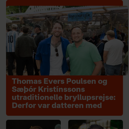
Thomas Evers Poulsen og
Sæþór Kristínssons
utraditionelle bryllupsrejse:
Derfor var datteren med