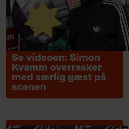
Se videoen: Simon
Kvamm overrasker
med særlig gæst på
scenen