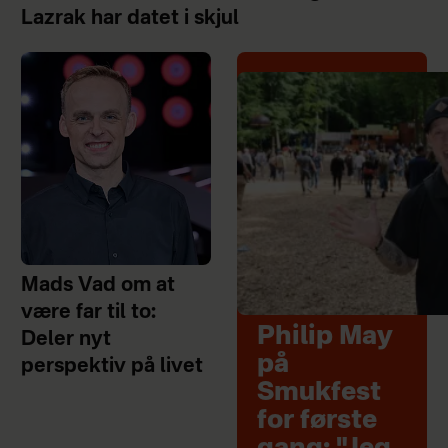
Lazrak har datet i skjul
Mads Vad om at
være far til to:
Philip May
Deler nyt
på
perspektiv på livet
Smukfest
for første