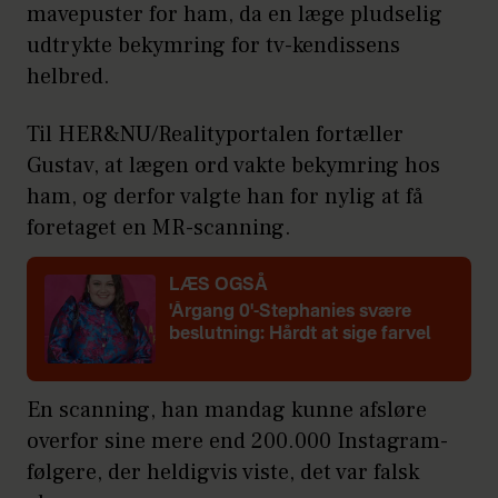
mavepuster for ham, da en læge pludselig
udtrykte bekymring for tv-kendissens
helbred.
Til HER&NU/Realityportalen fortæller
Gustav, at lægen ord vakte bekymring hos
ham, og derfor valgte han for nylig at få
foretaget en MR-scanning.
LÆS OGSÅ
'Årgang 0'-Stephanies svære
beslutning: Hårdt at sige farvel
En scanning, han mandag kunne afsløre
overfor sine mere end 200.000 Instagram-
følgere, der heldigvis viste, det var falsk