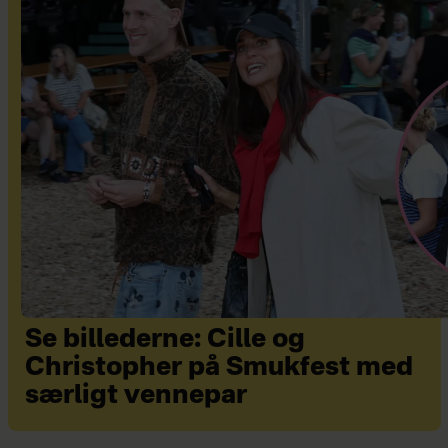
Se billederne: Cille og
Christopher på Smukfest med
særligt vennepar