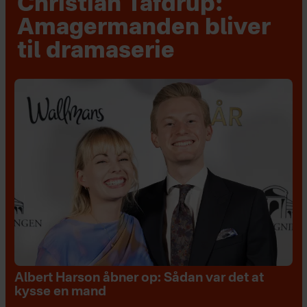
Christian Tafdrup:
Amagermanden bliver
til dramaserie
Albert Harson åbner op: Sådan var det at
kysse en mand