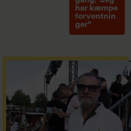
gang: "Jeg
har kæmpe
forventnin
ger"