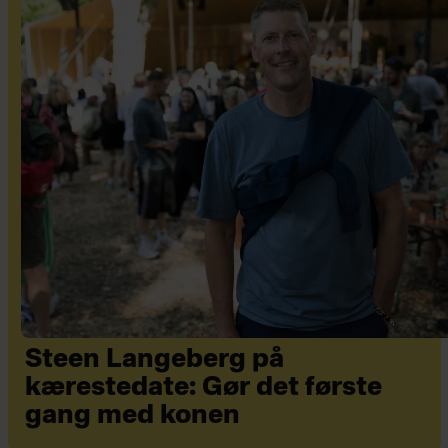
Steen Langeberg på
kærestedate: Gør det første
gang med konen