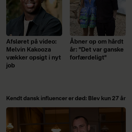
Afsløret på video:
Åbner op om hårdt
Melvin Kakooza
år: "Det var ganske
vækker opsigt i nyt
forfærdeligt"
job
Kendt dansk influencer er død: Blev kun 27 år