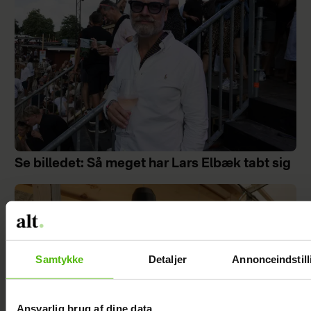
Se billedet: Så meget har Lars Elbæk tabt sig
Samtykke
Detaljer
Annonceindstill
Ansvarlig brug af dine data