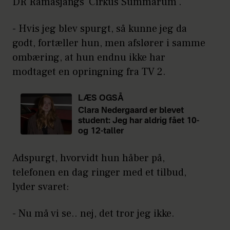
DR Ramasjangs 'Cirkus Summarum'.
- Hvis jeg blev spurgt, så kunne jeg da
godt, fortæller hun, men afslører i samme
ombæring, at hun endnu ikke har
modtaget en opringning fra TV 2.
LÆS OGSÅ
Clara Nedergaard er blevet
student: Jeg har aldrig fået 10-
og 12-taller
Adspurgt, hvorvidt hun håber på,
telefonen en dag ringer med et tilbud,
lyder svaret:
- Nu må vi se.. nej, det tror jeg ikke.