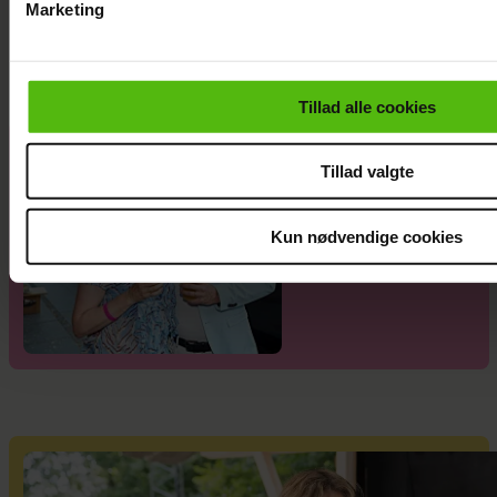
Marketing
Smukfest
Du kan til enhver tid trække dit samtykke tilbage via linket i 
læse mere om vores brug af cookies, samarbejdspartnere og
personoplysninger i forbindelse hermed i både
Tillad alle cookies
vores
privatlivspolitik
og
cookiepolitik
.
Alexanndra
Tillad valgte
Christensen
afslører
familieforøgels
Kun nødvendige cookies
e