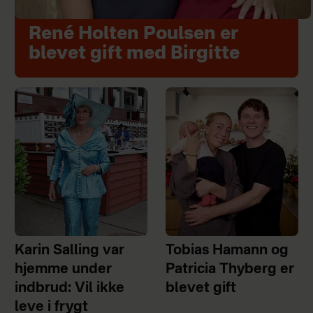
René Holten Poulsen er
blevet gift med Birgitte
Karin Salling var
Tobias Hamann og
hjemme under
Patricia Thyberg er
indbrud: Vil ikke
blevet gift
leve i frygt