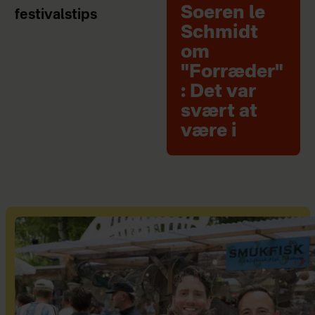
Soeren le
festivalstips
Schmidt
om
"Forræder"
: Det var
svært at
være i