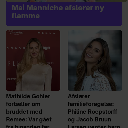
Mai Manniche afslører ny
flamme
Mathilde Gøhler
Afslører
fortæller om
familieforøgelse:
bruddet med
Philine Roepstorff
Remee: Var gået
og Jacob Bruun
fra hinanden før
Larsen venter barn