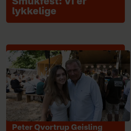
Smukfest: Vi er
lykkelige
Peter Qvortrup Geisling