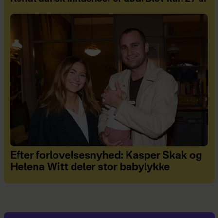
Efter forlovelsesnyhed: Kasper Skak og
Helena Witt deler stor babylykke