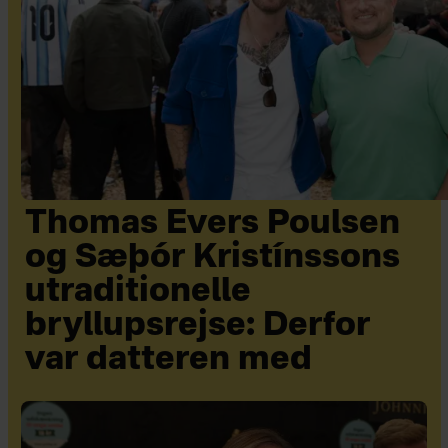
Thomas Evers Poulsen
og Sæþór Kristínssons
utraditionelle
bryllupsrejse: Derfor
var datteren med