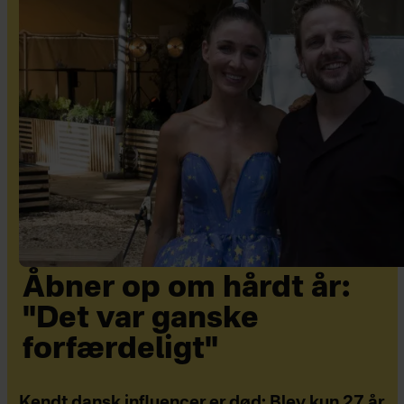
Åbner op om hårdt år:
"Det var ganske
forfærdeligt"
Kendt dansk influencer er død: Blev kun 27 år