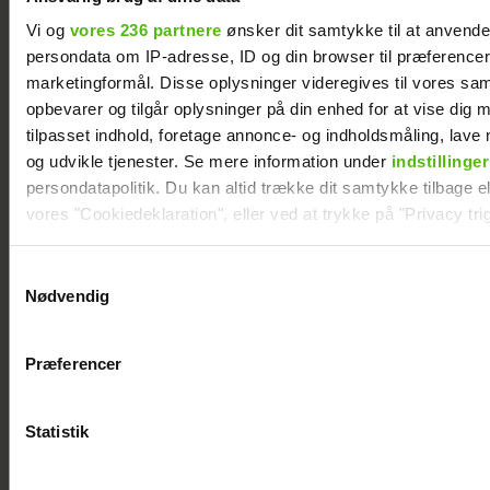
Vi og
vores 236 partnere
ønsker dit samtykke til at anvend
persondata om IP-adresse, ID og din browser til præferencer, 
marketingformål. Disse oplysninger videregives til vores sa
opbevarer og tilgår oplysninger på din enhed for at vise dig 
Mie og Anders nyder hinanden på Smukfest:
tilpasset indhold, foretage annonce- og indholdsmåling, lav
Forløseligt og skønt
og udvikle tjenester. Se mere information under
indstillinger
persondatapolitik. Du kan altid trække dit samtykke tilbage ell
vores "Cookiedeklaration", eller ved at trykke på "Privacy trig
Dine valg anvendes på hele websitet.
Samtykkevalg
Nødvendig
Vi ønsker dit samtykke til at indsamle og bruge data for at k
relevant journalistisk indhold til dig.
Præferencer
Vi anvender egne cookies og cookies fra tredjeparter til at a
vores hjemmeside. Vi indsamler data om IP, ID og din browser 
generere statistik og huske dine præferencer samt til brug fo
Statistik
optimere vores reklametiltag på sociale medier og til at vise d
med sociale medier.
Se videoen: Jesper Buch som DJ på