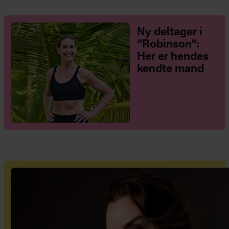
Ny deltager i
“Robinson”:
Her er hendes
kendte mand