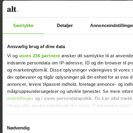
Samtykke
Detaljer
Annonceindstillinge
TV 2-profilen Stefan Jepsen ramt af
nyresvigt
Ansvarlig brug af dine data
Vi og
vores 236 partnere
ønsker dit samtykke til at anvend
indsamle persondata om IP-adresse, ID og din browser til præ
og marketingformål. Disse oplysninger videregives til vores
der opbevarer og tilgår oplysninger på din enhed for at vise d
annoncer, levere tilpasset indhold, foretage annonce- og ind
målgruppeundersøgelser og udvikle tjenester. Se mere infor
indstillinger
og i vores persondatapolitik. Du kan altid træk
tilbage eller ændre indstillinger fra vores "Cookiedeklaration",
på "Privacy trigger" ikonet.
Samtykkevalg
Dine valg anvendes på hele websitet.
Nødvendig