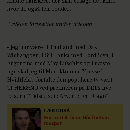
kendte danskere, der skal besøge det land,
hvor de også har rødder.
Artiklen fortsætter under videoen
- Jeg har været i Thailand med Dak
Wichangoen, i Sri Lanka med Lord Siva, i
Argentina med May Lifschitz og i næste
uge skal jeg til Marokko med Youssef
Hvidtfeldt, fortalte den populære tv-vært
til HER&NU ved premieren på DR1's nye
tv-serie "Tidsrejsen: Arven efter Drago".
LÆS OGSÅ
Emil rørt til tårer: Går i farfars
fodspor