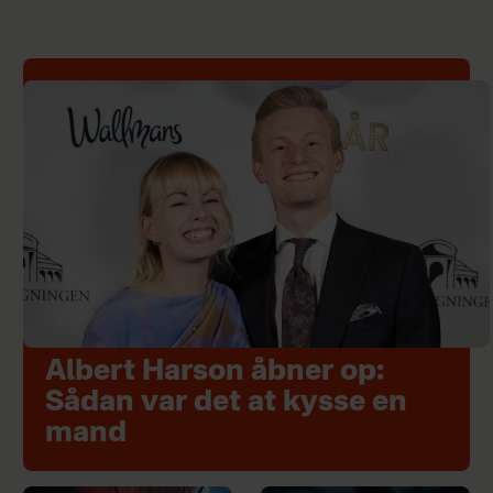
Albert Harson åbner op:
Sådan var det at kysse en
mand