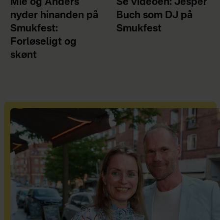
Mie og Anders
Se videoen: Jesper
nyder hinanden på
Buch som DJ på
Smukfest:
Smukfest
Forløseligt og
skønt