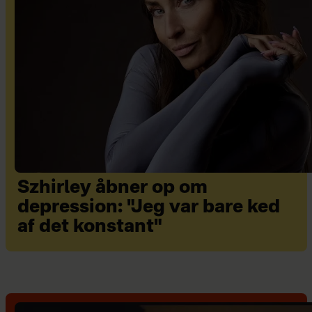
Szhirley åbner op om
depression: "Jeg var bare ked
af det konstant"