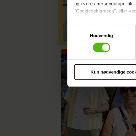
og i vores persondatapolitik. 
"Cookiedeklaration", eller ved
Dine valg anvendes på hele w
Samtykkevalg
Nødvendig
Vi ønsker dit samtykke til at 
Vi anvender egne cookies og c
om IP, ID og din browser for a
markedsføring, så vi kan opti
sociale medier.
Kun nødvendige cook
Du kan til enhver tid trække 
cookies, samarbejdspartnere 
vores
privatlivspolitik
og
co