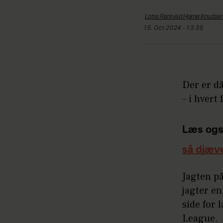
Lotte Røntved Hjarnø
Knudse
15. Oct 2024 - 13:35
Der er då
– i hvert
Læs ogs
så djæv
Jagten p
jagter en
side for 
League.