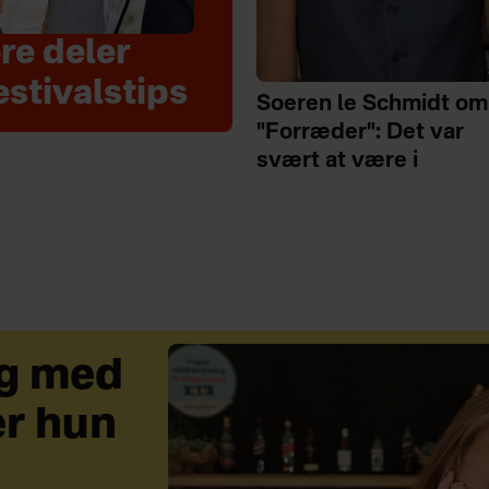
re deler
estivalstips
Soeren le Schmidt om
"Forræder": Det var
svært at være i
ig med
er hun