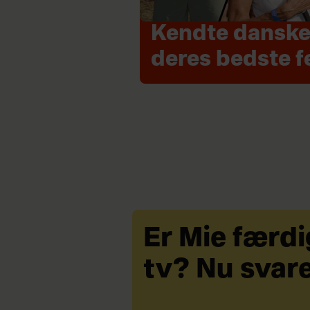
Kendte danske
deres bedste f
Er Mie færd
tv? Nu svar