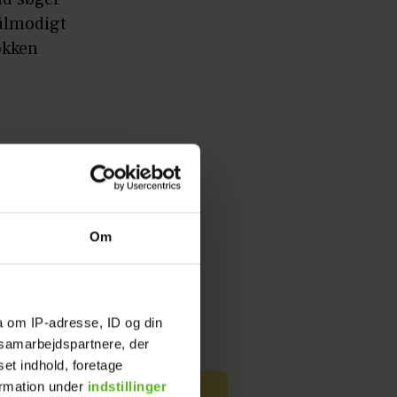
tålmodigt
okken
Om
a om IP-adresse, ID og din
s samarbejdspartnere, der
set indhold, foretage
ormation under
indstillinger