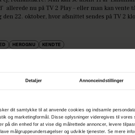
' allerede nu på TV 2 Play – eller man kan vente 
ag den 22. oktober, hvor afsnittet sendes på TV 2 kl
ED
HEROGNU
KENDTE
Detaljer
Annonceindstillinger
ker dit samtykke til at anvende cookies og indsamle persondat
istik og marketingformål. Disse oplysninger videregives til vore
er på din enhed for at vise dig målrettede annoncer, levere tilpas
 lave målgruppeundersøgelser og udvikle tjenester. Se mere inf