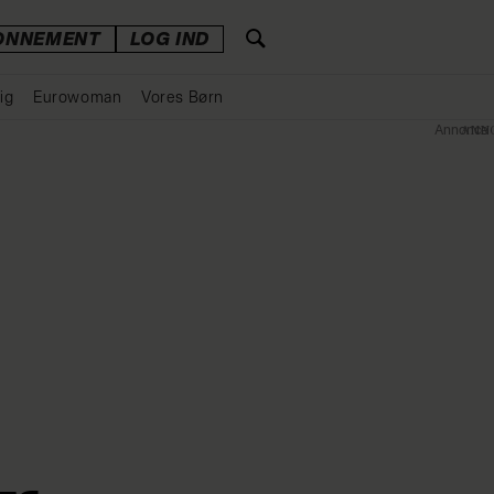
ONNEMENT
LOG IND
ig
Eurowoman
Vores Børn
Annonce