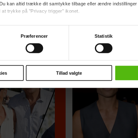
Du kan altid trække dit samtykke tilbage eller ændre indstillinger
 at trykke på "Privacy trigger" ikonet.
Se billedet: Mette Sommer er 
ebsitet.
Præferencer
Statistik
indsamle og bruge data for at kunne levere og finansiere relevant j
ookies fra tredjeparter til at at optimere dit besøg på vores hj
t sikre funktionalitet, generere statistik og huske dine præferenc
mere vores reklametiltag på sociale medier og til at vise dig fun
ies
Tillad valgte
dit samtykke tilbage via linket i vores cookiepolitik. Du kan læs
og behandling af dine personoplysninger i forbindelse hermed i
okiepolitik
.