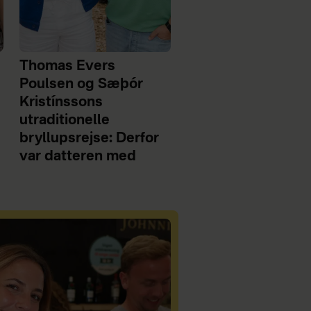
Thomas Evers
Poulsen og Sæþór
Kristínssons
utraditionelle
bryllupsrejse: Derfor
var datteren med