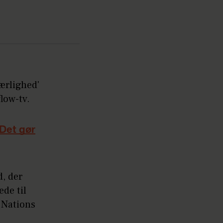
ærlighed'
low-tv.
"Det gør
, der
de til
 Nations