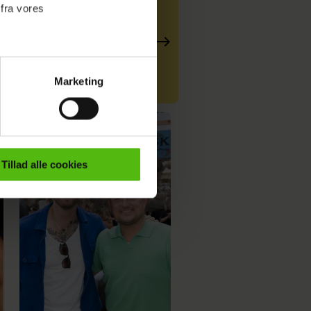
 fra vores
gravid igen
Marketing
ournalistisk indhold til dig.
emmeside. Vi indsamler data
er samt til brug for
ktioner i forbindelse med
Tillad alle cookies
e mere om vores brug af
 både