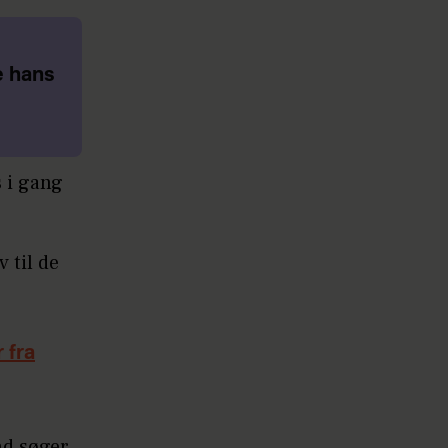
e hans
 i gang
v til de
 fra
nd søger