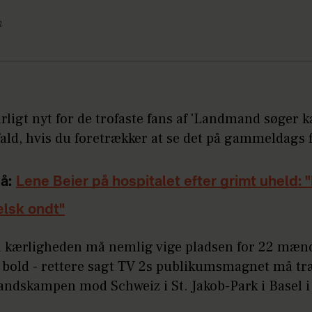
n
rligt nyt for de trofaste fans af 'Landmand søger k
 fald, hvis du foretrækker at se det på gammeldags f
å:
Lene Beier på hospitalet efter grimt uheld: 
elsk ondt"
å kærligheden må nemlig vige pladsen for 22 mænd
 bold - rettere sagt TV 2s publikumsmagnet må træ
landskampen mod Schweiz i St. Jakob-Park i Basel i