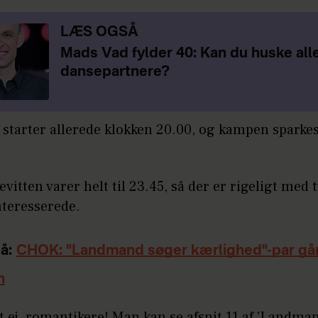
LÆS OGSÅ
Mads Vad fylder 40: Kan du huske all
dansepartnere?
 starter allerede klokken 20.00, og kampen sparkes
vitten varer helt til 23.45, så der er rigeligt med t
nteresserede.
å:
CHOK: "Landmand søger kærlighed"-par går
n
 ej, romantikere! Man kan se afsnit 11 af 'Landma