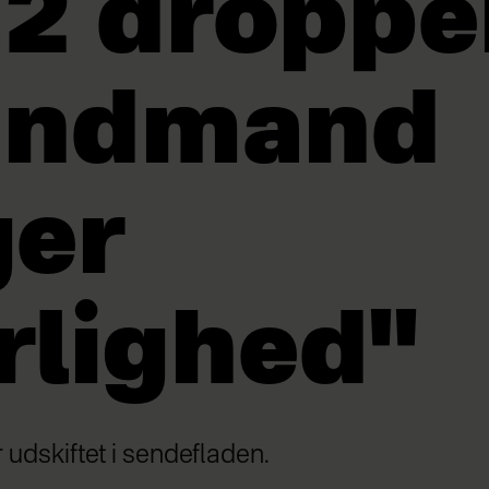
 2 droppe
andmand
ger
rlighed"
r udskiftet i sendefladen.