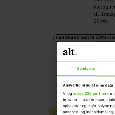
kærlighed
til tirsd
20.00.
LANDMAND SØGER KÆRLIGH
Samtykke
Ansvarlig brug af dine data
Vi og
vores 236 partnere
øns
browser til præferencer, stat
opbevarer og tilgår oplysning
annonce- og indholdsmåling,