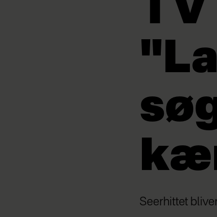
TV
"L
sø
kæ
Seerhittet blive