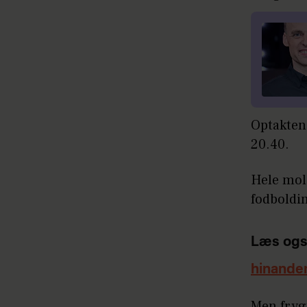
Optakten
20.40.
Hele mole
fodboldi
Læs ogs
hinande
Men frygt