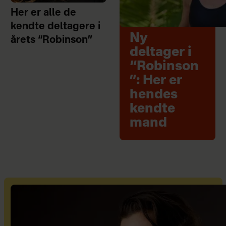
Her er alle de
kendte deltagere i
Ny
årets “Robinson”
deltager i
“Robinson
”: Her er
hendes
kendte
mand