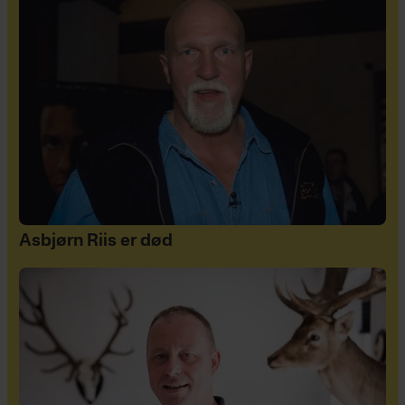
Asbjørn Riis er død