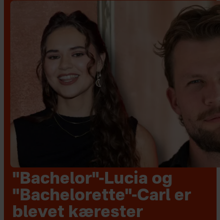
"Bachelor"-Lucia og
"Bachelorette"-Carl er
blevet kærester