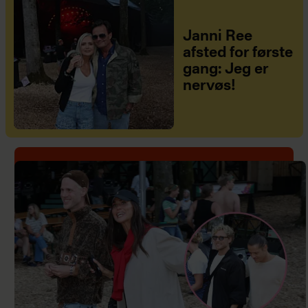
Janni Ree
afsted for første
gang: Jeg er
nervøs!