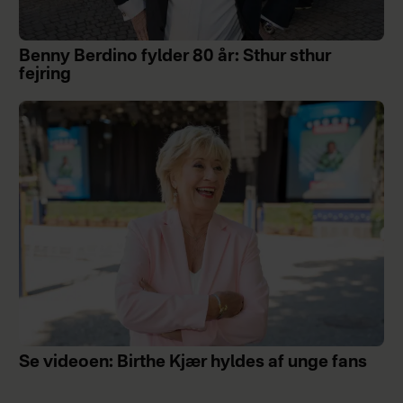
Benny Berdino fylder 80 år: Sthur sthur
fejring
Se videoen: Birthe Kjær hyldes af unge fans