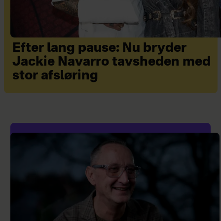
Efter lang pause: Nu bryder
Jackie Navarro tavsheden med
stor afsløring