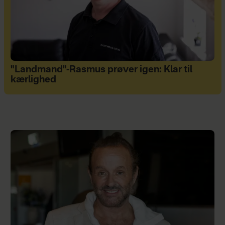
"Landmand"-Rasmus prøver igen: Klar til
kærlighed