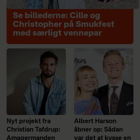
Se billederne: Cille og
Christopher på Smukfest
med særligt vennepar
Nyt projekt fra
Albert Harson
Christian Tafdrup:
åbner op: Sådan
Amagermanden
var det at kysse en