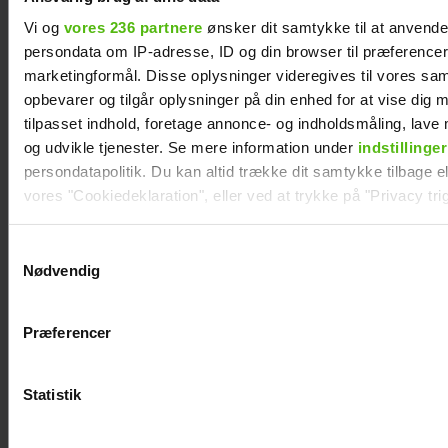
bund økonomisk
Vi og
vores 236 partnere
ønsker dit samtykke til at anvend
persondata om IP-adresse, ID og din browser til præferencer, 
marketingformål. Disse oplysninger videregives til vores sa
opbevarer og tilgår oplysninger på din enhed for at vise dig 
tilpasset indhold, foretage annonce- og indholdsmåling, lav
og udvikle tjenester. Se mere information under
indstillinger
persondatapolitik. Du kan altid trække dit samtykke tilbage ell
vores "Cookiedeklaration", eller ved at trykke på "Privacy trig
Dine valg anvendes på hele websitet.
Samtykkevalg
Nødvendig
Maria Montell
Mascha og Troels
Vi ønsker dit samtykke til at indsamle og bruge data for at k
afslører nye
har taget stor
relevant journalistisk indhold til dig.
Præferencer
detaljer: Jagtet af
beslutning
Vi anvender egne cookies og cookies fra tredjeparter til at a
Frederik
vores hjemmeside. Vi indsamler data om IP, ID og din browser 
generere statistik og huske dine præferencer samt til brug fo
Statistik
optimere vores reklametiltag på sociale medier og til at vise d
med sociale medier.