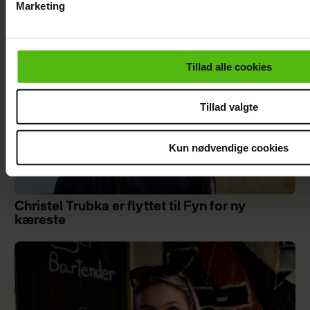
Marketing
Du kan til enhver tid trække dit samtykke tilbage via linket i 
læse mere om vores brug af cookies, samarbejdspartnere og
personoplysninger i forbindelse hermed i både
Tillad alle cookies
vores
privatlivspolitik
og
cookiepolitik
.
Tillad valgte
Kun nødvendige cookies
Christel Trubka er flyttet til Fyn for ny
kæreste