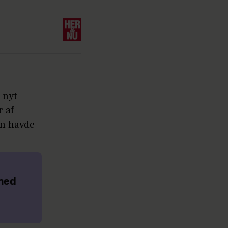
 nyt
r af
un havde
 med