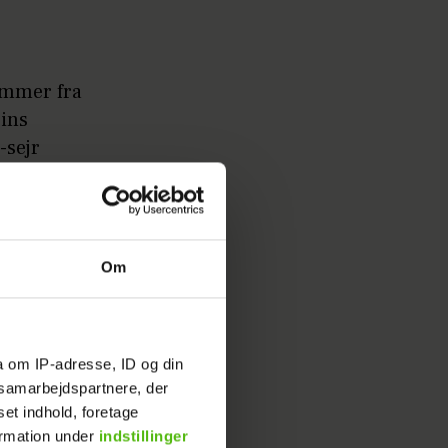
tammer fra
rins
-sejr
rede den
Om
o. Men
a om IP-adresse, ID og din
s samarbejdspartnere, der
set indhold, foretage
ormation under
indstillinger
, at næste