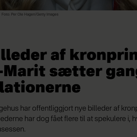
Foto: Per Ole Hagen/Getty Images
lleder af kronpri
Marit sætter gan
lationerne
ehus har offentliggjort nye billeder af kro
lederne har dog fået flere til at spekulere i,
nsessen.