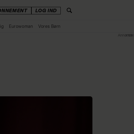
ONNEMENT
LOG IND
ig
Eurowoman
Vores Børn
Annonce