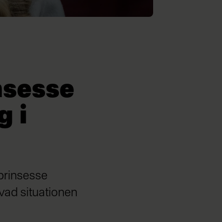
nsesse
g i
nprinsesse
 hvad situationen