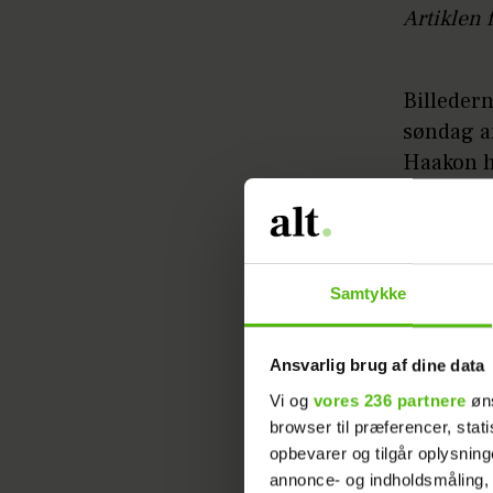
Artiklen 
Billedern
søndag a
Haakon h
mod Bras
På et and
slotspla
Samtykke
historisk
De nye bi
Ansvarlig brug af dine data
kronprins
Vi og
vores 236 partnere
øns
sådan for
browser til præferencer, stat
opbevarer og tilgår oplysning
annonce- og indholdsmåling,
Det norsk