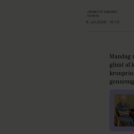
Jonas
V. K. Laursen
HER&NU
6. Jul 2026 - 10:13
Mandag m
glimt af 
kronprin
gennemgåe