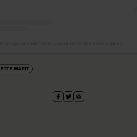
Et opslag delt af Det Norske Kongehuset (@detnorskekongehus)
ETTE-MARIT