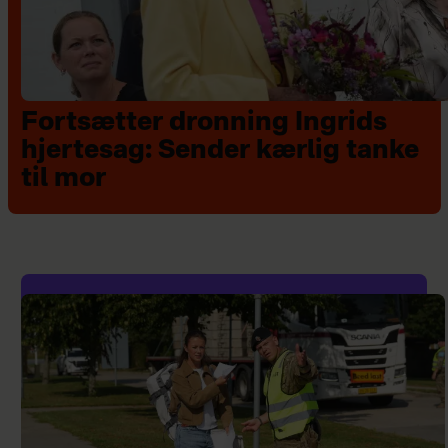
Fortsætter dronning Ingrids
hjertesag: Sender kærlig tanke
til mor