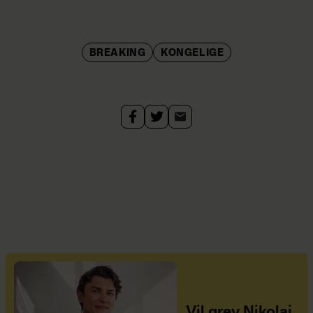
BREAKING
KONGELIGE
Vil grev Nikolai