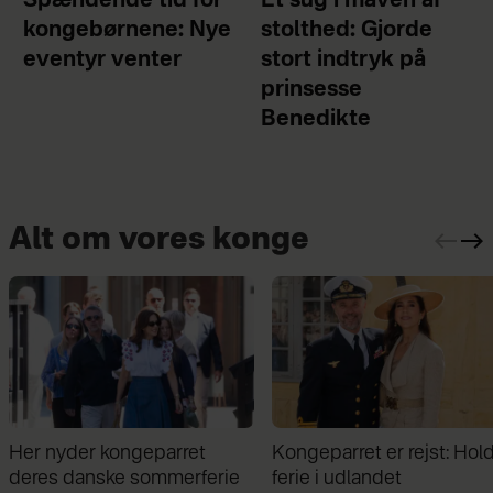
Spændende tid for
Et sug i maven af
kongebørnene: Nye
stolthed: Gjorde
eventyr venter
stort indtryk på
prinsesse
Benedikte
Alt om vores konge
Kongeparret er rejst: Holder
Midt i sommerferien: Kon
ferie i udlandet
Frederik kunne ikke hold