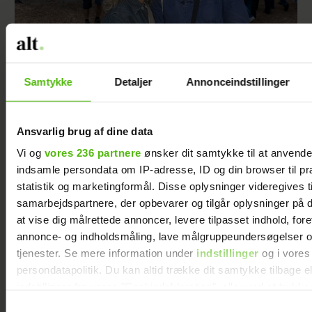
Samtykke
Detaljer
Annonceindstillinger
Forelsket Hjalmer med kæresten på
Smukfest: Vi er lykkelige
Ansvarlig brug af dine data
Vi og
vores 236 partnere
ønsker dit samtykke til at anvend
indsamle persondata om IP-adresse, ID og din browser til pr
statistik og marketingformål. Disse oplysninger videregives t
samarbejdspartnere, der opbevarer og tilgår oplysninger på d
at vise dig målrettede annoncer, levere tilpasset indhold, for
annonce- og indholdsmåling, lave målgruppeundersøgelser o
tjenester. Se mere information under
indstillinger
og i vores
persondatapolitik. Du kan altid trække dit samtykke tilbage e
indstillinger fra vores "Cookiedeklaration", eller ved at trykk
trigger" ikonet.
Samtykkevalg