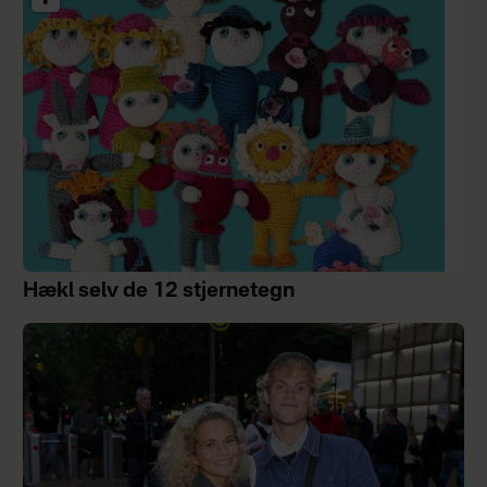
Hækl selv de 12 stjernetegn