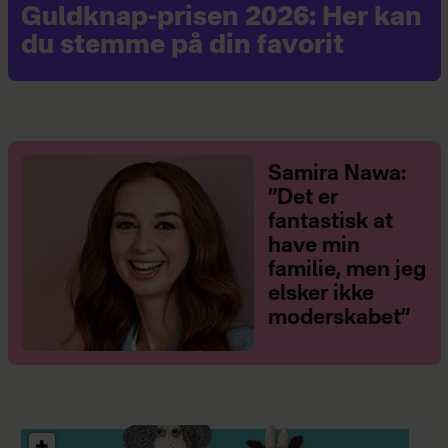
Guldknap-prisen 2026: Her kan
du stemme på din favorit
Samira Nawa:
”Det er
fantastisk at
have min
familie, men jeg
elsker ikke
moderskabet”