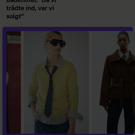
badehotel: ”Da vi
trådte ind, var vi
solgt”