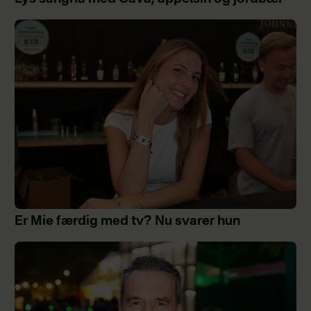
Er Mie færdig med tv? Nu svarer hun