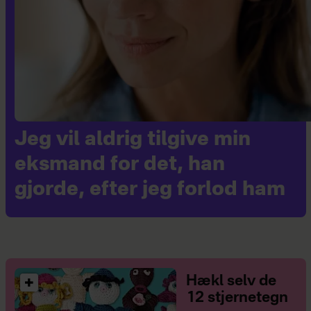
Jeg vil aldrig tilgive min
eksmand for det, han
gjorde, efter jeg forlod ham
Hækl selv de
12 stjernetegn