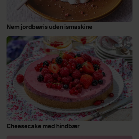
Nem jordbæris uden ismaskine
Cheesecake med hindbær