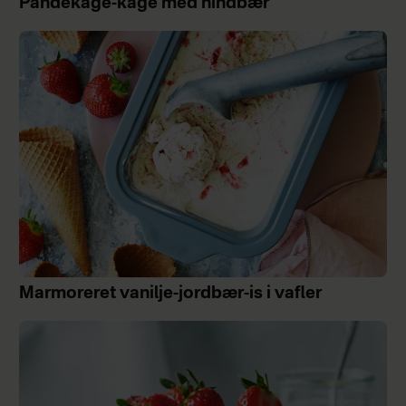
Pandekage-kage med hindbær
Marmoreret vanilje-jordbær-is i vafler