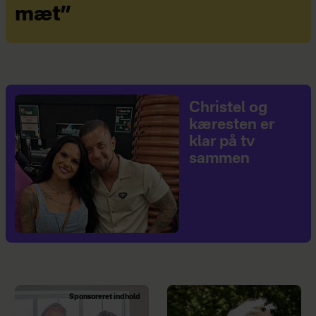
mæt”
Christel og
kæresten er
klar på tv
sammen
Sponsoreret indhold