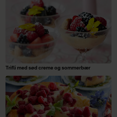
Trifli med sød creme og sommerbær