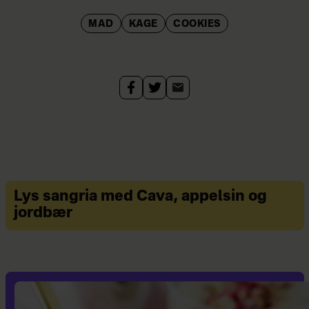
MAD
KAGE
COOKIES
Lys sangria med Cava, appelsin og
jordbær