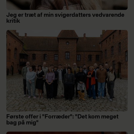
Jeg er træt af min svigerdatters vedvarende
kritik
Første offer i "Forræder": "Det kom meget
bag på mig"