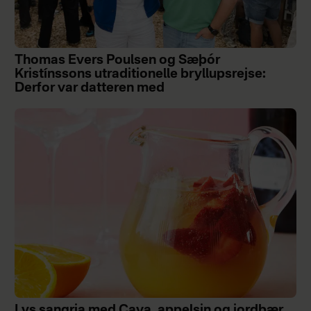
Thomas Evers Poulsen og Sæþór
Kristínssons utraditionelle bryllupsrejse:
Derfor var datteren med
Lys sangria med Cava, appelsin og jordbær