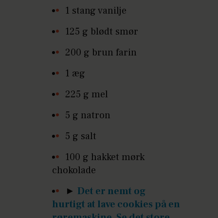
1 stang vanilje
125 g blødt smør
200 g brun farin
1 æg
225 g mel
5 g natron
5 g salt
100 g hakket mørk
chokolade
►
Det er nemt og
hurtigt at lave cookies på en
røremaskine. Se det store