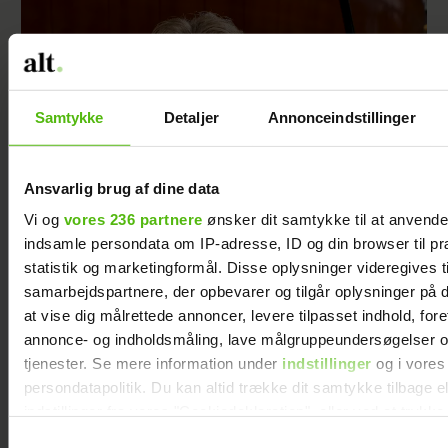
Samtykke
Detaljer
Annonceindstillinger
Ansvarlig brug af dine data
Vi og
vores 236 partnere
ønsker dit samtykke til at anvend
indsamle persondata om IP-adresse, ID og din browser til pr
statistik og marketingformål. Disse oplysninger videregives t
Soeren le Schmidt om "Forræder": Det var
samarbejdspartnere, der opbevarer og tilgår oplysninger på d
svært at være i
at vise dig målrettede annoncer, levere tilpasset indhold, for
annonce- og indholdsmåling, lave målgruppeundersøgelser o
tjenester. Se mere information under
indstillinger
og i vores
persondatapolitik. Du kan altid trække dit samtykke tilbage e
indstillinger fra vores "Cookiedeklaration", eller ved at trykk
trigger" ikonet.
Samtykkevalg