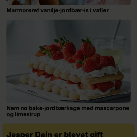
Marmoreret vanilje-jordbær-is i vafler
Nem no bake-jordbærkage med mascarpone
og limesirup
Jesper Dein er blevet gift