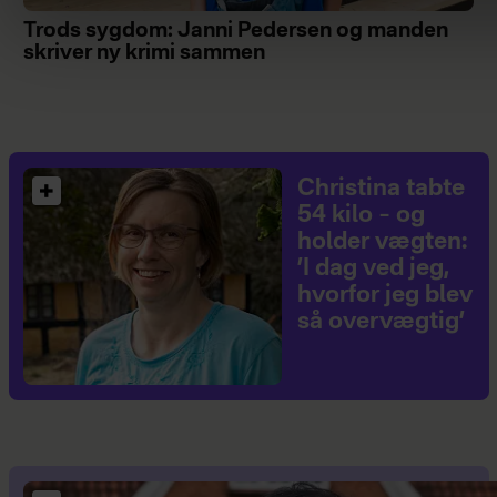
Trods sygdom: Janni Pedersen og manden
skriver ny krimi sammen
Christina tabte
54 kilo – og
holder vægten:
’I dag ved jeg,
hvorfor jeg blev
så overvægtig’