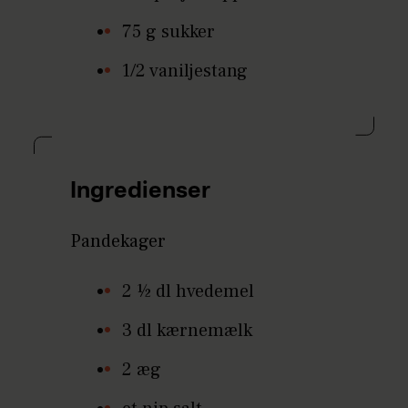
75 g sukker
1/2 vaniljestang
Ingredienser
Pandekager
2 ½ dl hvedemel
3 dl kærnemælk
2 æg