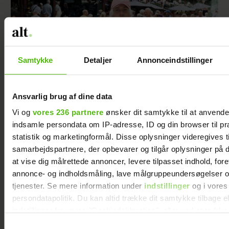
Samtykke
Detaljer
Annonceindstillinger
Ansvarlig brug af dine data
Vi og
vores 236 partnere
ønsker dit samtykke til at anvend
"Bachelor" Christian ikke til at kende: Har
indsamle persondata om IP-adresse, ID og din browser til pr
skiftet look igen
statistik og marketingformål. Disse oplysninger videregives t
samarbejdspartnere, der opbevarer og tilgår oplysninger på d
at vise dig målrettede annoncer, levere tilpasset indhold, for
annonce- og indholdsmåling, lave målgruppeundersøgelser o
tjenester. Se mere information under
indstillinger
og i vores
persondatapolitik. Du kan altid trække dit samtykke tilbage e
indstillinger fra vores "Cookiedeklaration", eller ved at trykk
trigger" ikonet.
Samtykkevalg