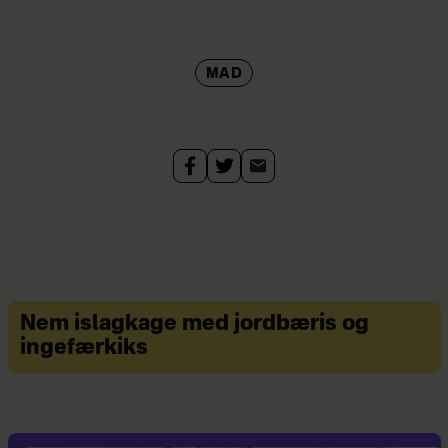
MAD
Nem islagkage med jordbæris og
ingefærkiks