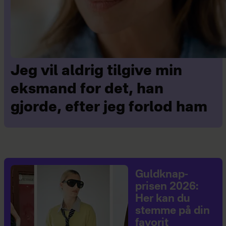
Jeg vil aldrig tilgive min
eksmand for det, han
gjorde, efter jeg forlod ham
Guldknap-
prisen 2026:
Her kan du
stemme på din
favorit