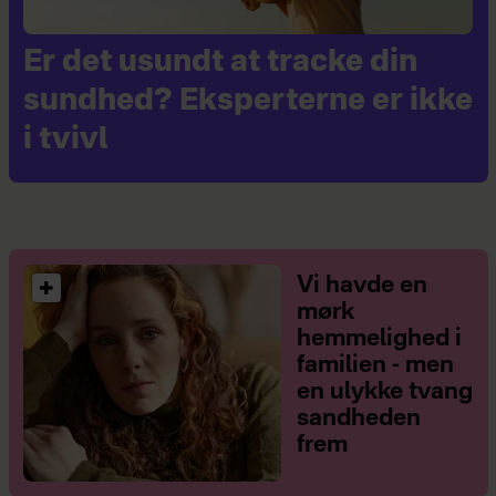
Er det usundt at tracke din
sundhed? Eksperterne er ikke
i tvivl
Vi havde en
mørk
hemmelighed i
familien - men
en ulykke tvang
sandheden
frem