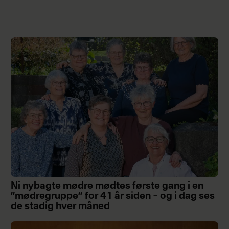
Ni nybagte mødre mødtes første gang i en
”mødregruppe” for 41 år siden – og i dag ses
de stadig hver måned