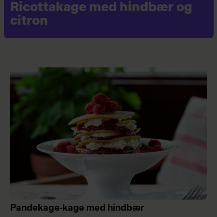
Ricottakage med hindbær og
citron
Pandekage-kage med hindbær