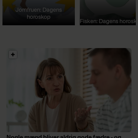
Jomfruen: Dagens
horoskop
Fisken: Dagens horosk
Nogle mænd bliver aldrig gode fædre - og