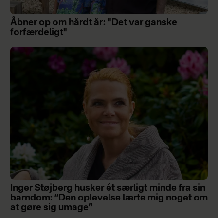
Åbner op om hårdt år: "Det var ganske
forfærdeligt"
Inger Støjberg husker ét særligt minde fra sin
barndom: ”Den oplevelse lærte mig noget om
at gøre sig umage”