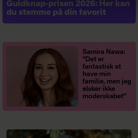
Guldknap-prisen 2026: Her kan
du stemme på din favorit
Samira Nawa:
”Det er
fantastisk at
have min
familie, men jeg
elsker ikke
moderskabet”