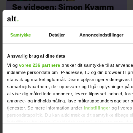
Se videoen: Simon Kvamm
overrasker med særlig gæst
på scenen
Samtykke
Detaljer
Annonceindstillinger
Ansvarlig brug af dine data
Vi og
vores 236 partnere
ønsker dit samtykke til at anvend
indsamle persondata om IP-adresse, ID og din browser til pr
statistik og marketingformål. Disse oplysninger videregives t
samarbejdspartnere, der opbevarer og tilgår oplysninger på d
at vise dig målrettede annoncer, levere tilpasset indhold, for
annonce- og indholdsmåling, lave målgruppeundersøgelser o
Andreas Odbjerg
Nomineret til årets
tjenester. Se mere information under
indstillinger
og i vores
persondatapolitik. Du kan altid trække dit samtykke tilbage e
afslører stor
Guldknap: ”Vi
indstillinger fra vores "Cookiedeklaration", eller ved at trykk
beslutning: Slut
følger med tiden,
trigger" ikonet.
Samtykkevalg
efter to år
men uden at lade