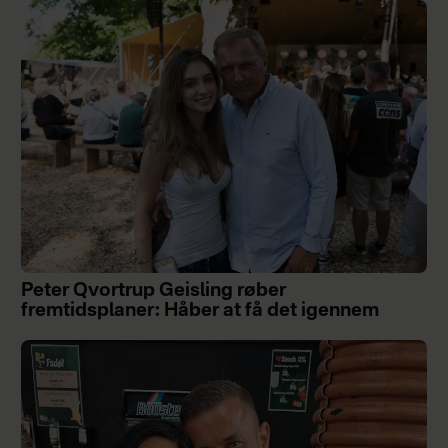
Peter Qvortrup Geisling røber
fremtidsplaner: Håber at få det igennem