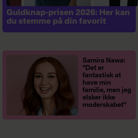
Guldknap-prisen 2026: Her kan
du stemme på din favorit
Samira Nawa:
”Det er
fantastisk at
have min
familie, men jeg
elsker ikke
moderskabet”