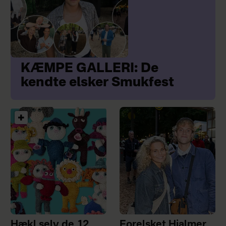
KÆMPE GALLERI: De
kendte elsker Smukfest
Hækl selv de 12
Forelsket Hjalmer