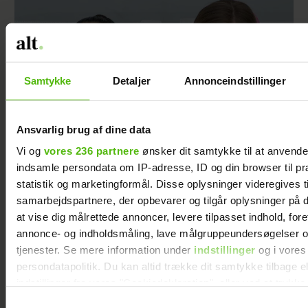
Samtykke
Detaljer
Annonceindstillinger
Ansvarlig brug af dine data
Vi og
vores 236 partnere
ønsker dit samtykke til at anvend
indsamle persondata om IP-adresse, ID og din browser til pr
Da Saks Potts lukkede, kom det som et chok
statistik og marketingformål. Disse oplysninger videregives t
– nu fortæller stifterne for første gang
samarbejdspartnere, der opbevarer og tilgår oplysninger på d
hvorfor
at vise dig målrettede annoncer, levere tilpasset indhold, for
annonce- og indholdsmåling, lave målgruppeundersøgelser o
tjenester. Se mere information under
indstillinger
og i vores
persondatapolitik. Du kan altid trække dit samtykke tilbage e
indstillinger fra vores "Cookiedeklaration", eller ved at trykk
trigger" ikonet.
Samtykkevalg