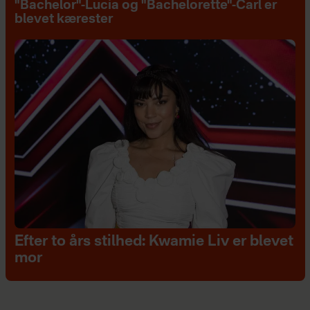
"Bachelor"-Lucia og "Bachelorette"-Carl er
blevet kærester
Efter to års stilhed: Kwamie Liv er blevet
mor