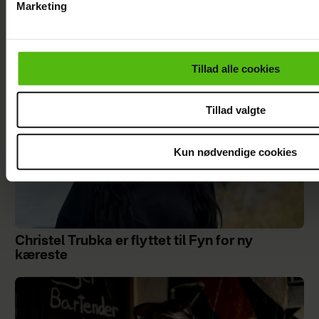
Marketing
Mascha og Troels har taget stor beslutning
Du kan til enhver tid trække dit samtykke tilbage via linket i 
læse mere om vores brug af cookies, samarbejdspartnere og
personoplysninger i forbindelse hermed i både
Tillad alle cookies
vores
privatlivspolitik
og
cookiepolitik
.
Tillad valgte
Kun nødvendige cookies
Christel Trubka er flyttet til Fyn for ny
kæreste