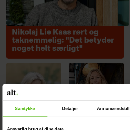
Nikolaj Lie Kaas rørt og
taknemmelig: "Det betyder
noget helt særligt"
Samtykke
Detaljer
Annonceindstill
Ansvarlig brug af dine data