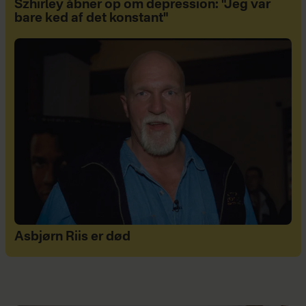
Szhirley åbner op om depression: "Jeg var
bare ked af det konstant"
Asbjørn Riis er død