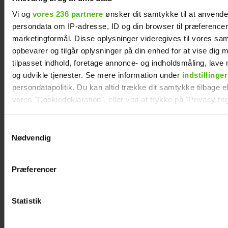
Sisse Sejr-
Maria Montell
Vi og
vores 236 partnere
ønsker dit samtykke til at anvend
Nørgaards krise: I
afslører nye
persondata om IP-adresse, ID og din browser til præferencer, 
bund økonomisk
detaljer: Jagtet af
marketingformål. Disse oplysninger videregives til vores sa
Frederik
opbevarer og tilgår oplysninger på din enhed for at vise dig 
tilpasset indhold, foretage annonce- og indholdsmåling, lav
og udvikle tjenester. Se mere information under
indstillinger
persondatapolitik. Du kan altid trække dit samtykke tilbage ell
vores "Cookiedeklaration", eller ved at trykke på "Privacy trig
Dine valg anvendes på hele websitet.
Samtykkevalg
Nødvendig
Vi ønsker dit samtykke til at indsamle og bruge data for at k
relevant journalistisk indhold til dig.
Præferencer
Vi anvender egne cookies og cookies fra tredjeparter til at a
vores hjemmeside. Vi indsamler data om IP, ID og din browser 
generere statistik og huske dine præferencer samt til brug fo
Statistik
optimere vores reklametiltag på sociale medier og til at vise d
med sociale medier.