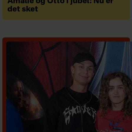
Amalie og Otto i jubel: Nu er
det sket