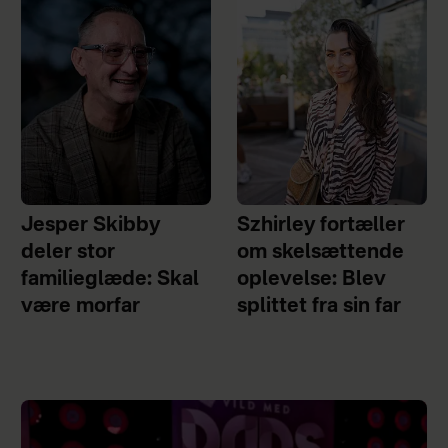
Jesper Skibby
Szhirley fortæller
deler stor
om skelsættende
familieglæde: Skal
oplevelse: Blev
være morfar
splittet fra sin far