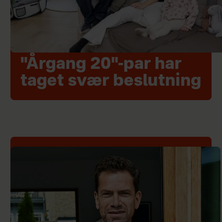
"Årgang 20"-par har
taget svær beslutning