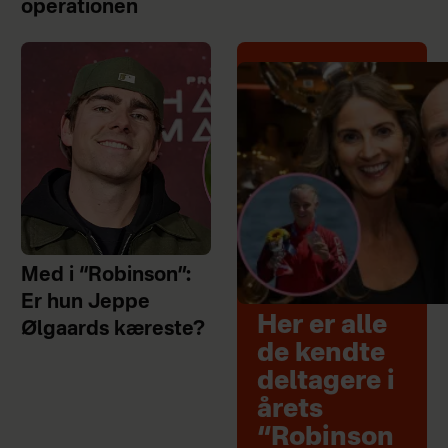
operationen
Med i “Robinson”:
Er hun Jeppe
Her er alle
Ølgaards kæreste?
de kendte
deltagere i
årets
“Robinson