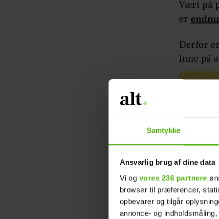
Vært på 
er
endnu
Derfor er
lune på a
Samtykke
- Jeg vil
Ansvarlig brug af dine data
man lige 
skal man 
Vi og
vores 236 partnere
øns
browser til præferencer, stat
hun og u
opbevarer og tilgår oplysning
annonce- og indholdsmåling,
- Det kr