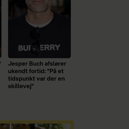
?
Jesper Buch afslører
ukendt fortid: "På et
tidspunkt var der en
skillevej"