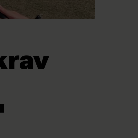
krav
'