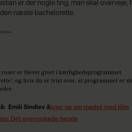
ustian er der nogle ting, man skal overveje,
 den næste bachelorette.
ie Duus
e roser er blevet givet i kærlighedsprogrammet
ette', og hvis du er trist over, at programmet er sl
eder.
å:
Emili Sindlev å
bner op om mødet med Kim
ian: Dét overraskede hende