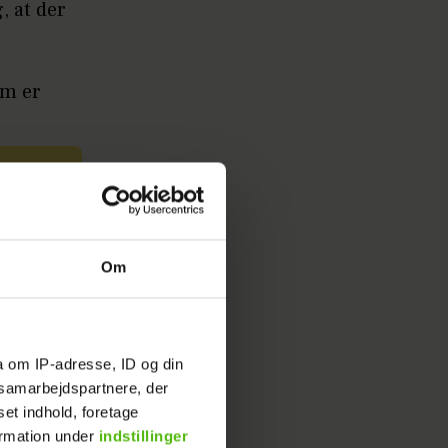
, at der
om er
ult
Om
gså, at
orette, så
", siger
a om IP-adresse, ID og din
s samarbejdspartnere, der
set indhold, foretage
ormation under
indstillinger