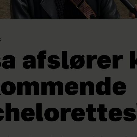
g
sa afslører 
 kommende
chelorettes