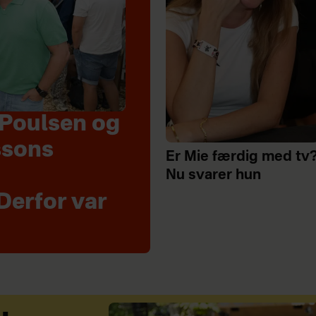
Poulsen og
ssons
Er Mie færdig med tv
Nu svarer hun
Derfor var