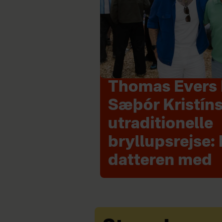
Thomas Evers 
Sæþór Kristín
utraditionelle
bryllupsrejse: 
datteren med