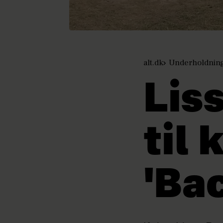
alt.dk
Underholdnin
Lis
til
'Ba