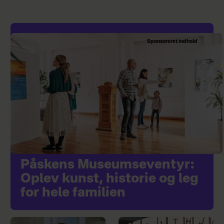
Sponsoreret indhold
Påskens Museumseventyr:
Oplev kunst, historie og leg
for hele familien