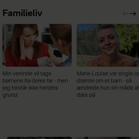
Familieliv
Marie-Louise var single og
Mathilde Gøhler fortæller
drømte om et barn - så
om bruddet med Remee:
ændrede hun sin måde at
Var gået fra hinanden før
date på
graviditeten