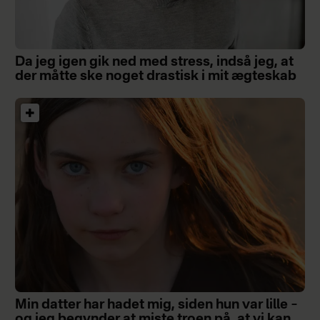
Da jeg igen gik ned med stress, indså jeg, at
der måtte ske noget drastisk i mit ægteskab
Min datter har hadet mig, siden hun var lille –
og jeg begynder at miste troen på, at vi kan