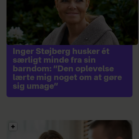
Inger Støjberg husker ét
særligt minde fra sin
barndom: ”Den oplevelse
lærte mig noget om at gøre
sig umage”