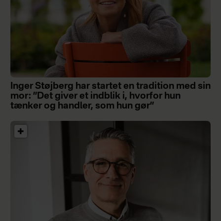
Inger Støjberg har startet en tradition med sin
mor: ”Det giver et indblik i, hvorfor hun
tænker og handler, som hun gør”