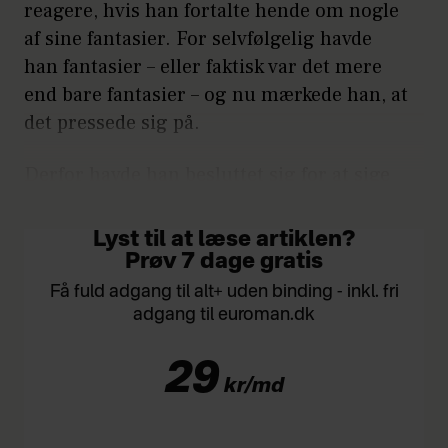
reagere, hvis han fortalte hende om nogle
af sine fantasier. For selvfølgelig havde
han fantasier – eller faktisk var det mere
end bare fantasier – og nu mærkede han, at
det pressede sig på.
Derfor havde han besluttet sig for at sige
det højt.
Lyst til at læse artiklen?
Prøv 7 dage gratis
Få fuld adgang til alt+ uden binding - inkl. fri
adgang til euroman.dk
29
kr/md