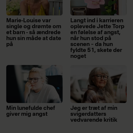
Marie-Louise var
Langt ind i karrieren
single og drømte om
oplevede Jette Torp
et barn - så ændrede
en følelse af angst,
hun sin måde at date
når hun stod på
på
scenen – da hun
fyldte 51, skete der
noget
Min lunefulde chef
Jeg er træt af min
giver mig angst
svigerdatters
vedvarende kritik