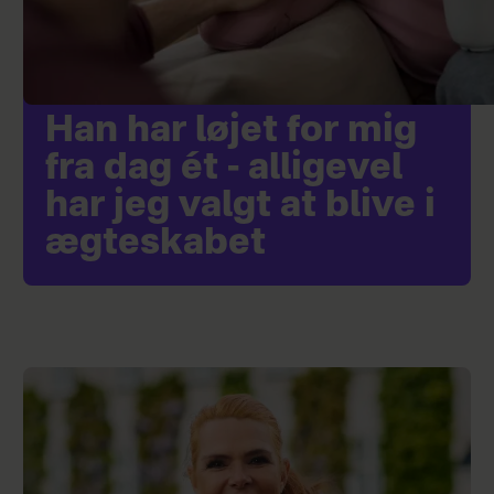
Han har løjet for mig
fra dag ét - alligevel
har jeg valgt at blive i
ægteskabet