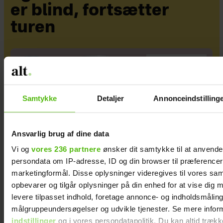
er blind, fortsætter
turen
Sponsoreret indhold
Samtykke
Detaljer
Annonceindstilling
Ansvarlig brug af dine data
Vi og
vores 236 partnere
ønsker dit samtykke til at anvend
persondata om IP-adresse, ID og din browser til præferencer, 
marketingformål. Disse oplysninger videregives til vores sa
opbevarer og tilgår oplysninger på din enhed for at vise dig 
Din gaveguide til sæsonens vigtige fejringer
levere tilpasset indhold, foretage annonce- og indholdsmåling
målgruppeundersøgelser og udvikle tjenester. Se mere infor
indstillinger
og i vores persondatapolitik. Du kan altid trækk