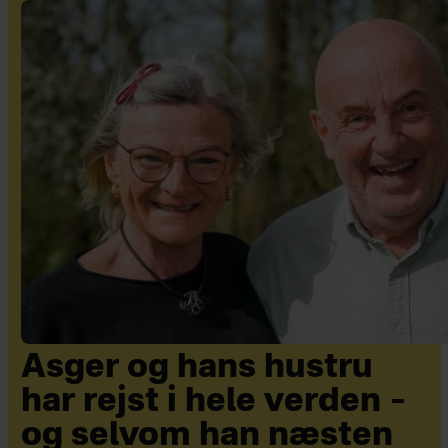
Asger og hans hustru
har rejst i hele verden –
og selvom han næsten