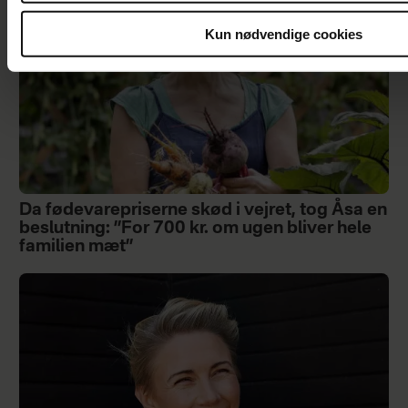
Kun nødvendige cookies
Da fødevarepriserne skød i vejret, tog Åsa en
beslutning: ”For 700 kr. om ugen bliver hele
familien mæt”