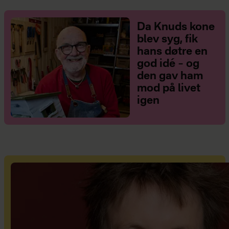
Da Knuds kone
blev syg, fik
hans døtre en
god idé – og
den gav ham
mod på livet
igen