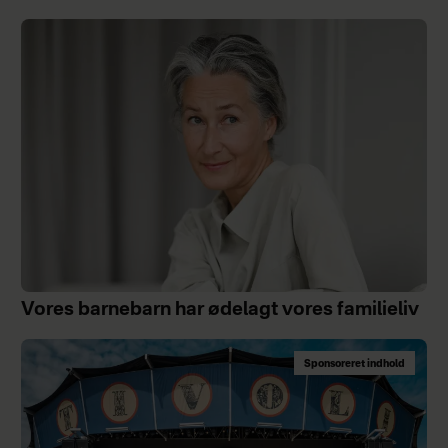
Vores barnebarn har ødelagt vores familieliv
Sponsoreret indhold