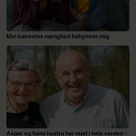
Min kærestes nærighed bekymrer mig
Asger og hans hustru har rejst i hele verden –