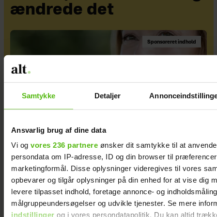
ændrede det
Sponsoreret indhold
Samtykke
Detaljer
Annonceindstilling
Ansvarlig brug af dine data
Vi og
vores 236 partnere
ønsker dit samtykke til at anvend
persondata om IP-adresse, ID og din browser til præferencer, 
marketingformål. Disse oplysninger videregives til vores sa
Find dit perfekte match: Kosttilskud
opbevarer og tilgår oplysninger på din enhed for at vise dig 
skræddersyet til dit liv og dine behov
levere tilpasset indhold, foretage annonce- og indholdsmåling
målgruppeundersøgelser og udvikle tjenester. Se mere infor
indstillinger
og i vores persondatapolitik. Du kan altid trækk