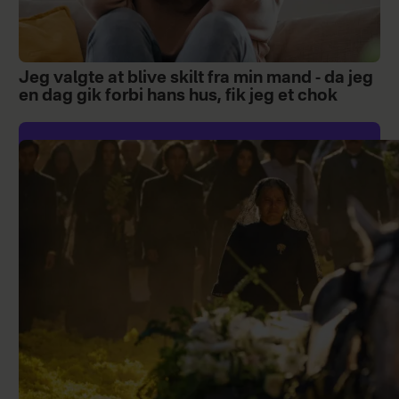
Jeg valgte at blive skilt fra min mand - da jeg
en dag gik forbi hans hus, fik jeg et chok