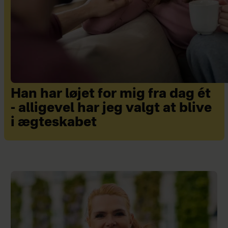
Han har løjet for mig fra dag ét
- alligevel har jeg valgt at blive
i ægteskabet