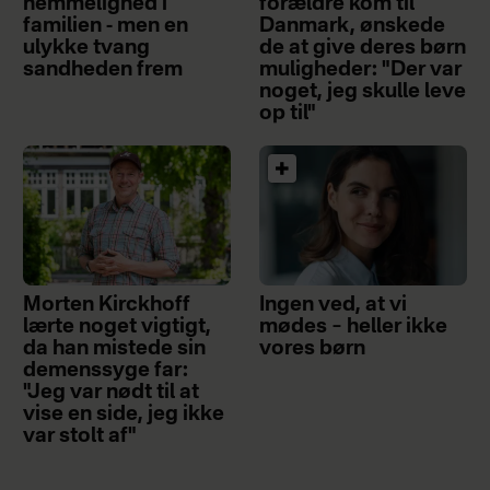
hemmelighed i
forældre kom til
familien - men en
Danmark, ønskede
ulykke tvang
de at give deres børn
sandheden frem
muligheder: "Der var
noget, jeg skulle leve
op til"
Morten Kirckhoff
Ingen ved, at vi
lærte noget vigtigt,
mødes – heller ikke
da han mistede sin
vores børn
demenssyge far:
"Jeg var nødt til at
vise en side, jeg ikke
var stolt af"