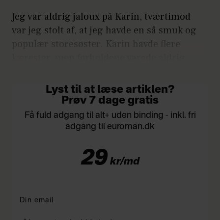
Jeg var aldrig jaloux på Karin, tværtimod
var jeg stolt af, at jeg havde en så smuk og
populær storesøster. Karin havde flere
kærester, men forholdene varede aldrig
længe.
Lyst til at læse artiklen?
Prøv 7 dage gratis
Få fuld adgang til alt+ uden binding - inkl. fri
adgang til euroman.dk
29
kr/md
*