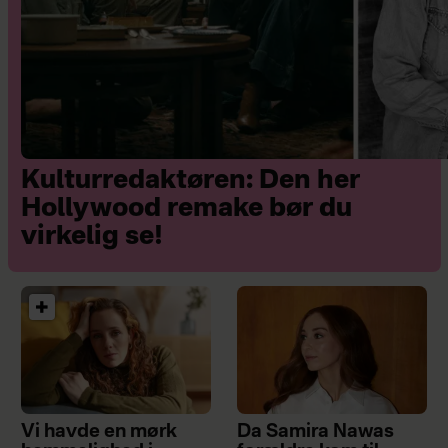
Kulturredaktøren: Den her
Hollywood remake bør du
virkelig se!
Vi havde en mørk
Da Samira Nawas