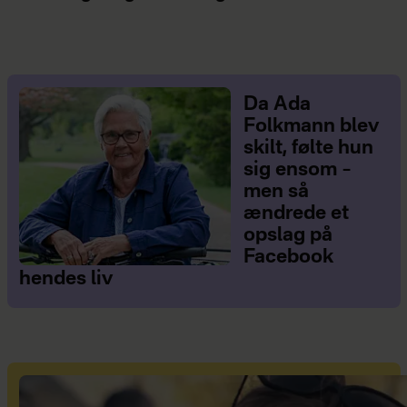
Da Ada
Folkmann blev
skilt, følte hun
sig ensom –
men så
ændrede et
opslag på
Facebook
hendes liv