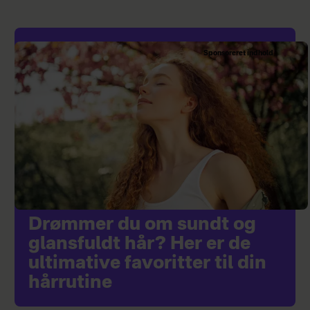
Sponsoreret indhold
Drømmer du om sundt og
glansfuldt hår? Her er de
ultimative favoritter til din
hårrutine