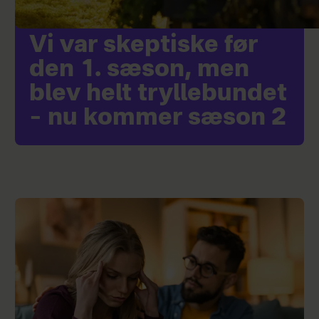
Vi var skeptiske før
den 1. sæson, men
blev helt tryllebundet
– nu kommer sæson 2