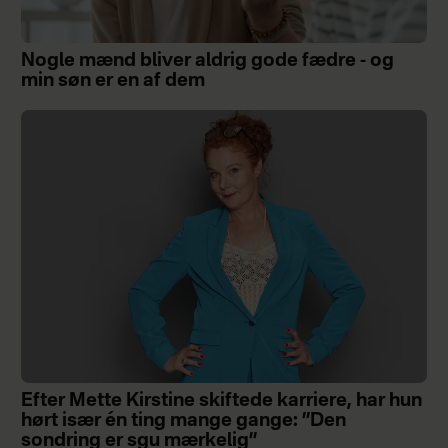
Nogle mænd bliver aldrig gode fædre - og
min søn er en af dem
Efter Mette Kirstine skiftede karriere, har hun
hørt især én ting mange gange: ”Den
sondring er sgu mærkelig”