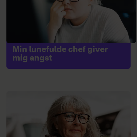
Min lunefulde chef giver
mig angst