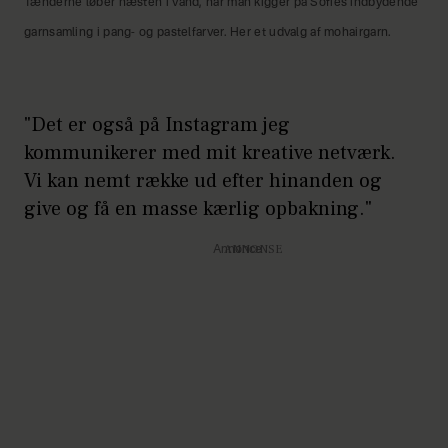
Tænderne løber næsten i vand, når man kigger på Sofies indbydende
garnsamling i pang- og pastelfarver. Her et udvalg af mohairgarn.
"Det er også på Instagram jeg
kommunikerer med mit kreative netværk.
Vi kan nemt række ud efter hinanden og
give og få en masse kærlig opbakning."
Annonce