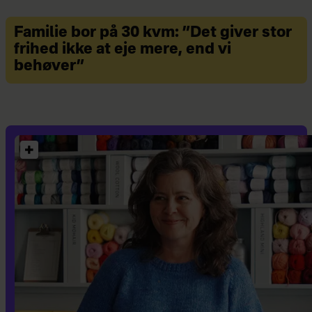
Familie bor på 30 kvm: ”Det giver stor
frihed ikke at eje mere, end vi
behøver”