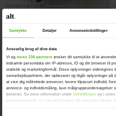
Samtykke
Detaljer
Annonceindstillinger
Ansvarlig brug af dine data
Vi og
vores 236 partnere
ønsker dit samtykke til at anvend
indsamle persondata om IP-adresse, ID og din browser til pr
statistik og marketingformål. Disse oplysninger videregives t
samarbejdspartnere, der opbevarer og tilgår oplysninger på d
Et dekorativt udvalg af de skønne kraver, som er strikket i bl.a. mohair
at vise dig målrettede annoncer, levere tilpasset indhold, for
og merinould.
annonce- og indholdsmåling, lave målgruppeundersøgelser o
tjenester. Se mere information under
indstillinger
og i vores
persondatapolitik. Du kan altid trække dit samtykke tilbage e
indstillinger fra vores "Cookiedeklaration", eller ved at trykk
trigger" ikonet.
Samtykkevalg