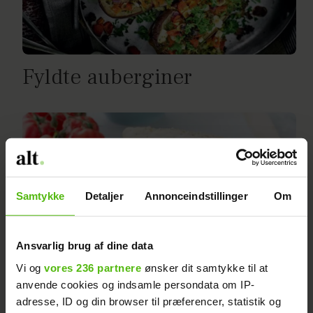
Fyldte auberginer
Samtykke
Detaljer
Annonceindstillinger
Om
Ansvarlig brug af dine data
Kulhydratfattig
Vi og
vores 236 partnere
ønsker dit samtykke til at
kyllingeburger med
anvende cookies og indsamle persondata om IP-
adresse, ID og din browser til præferencer, statistik og