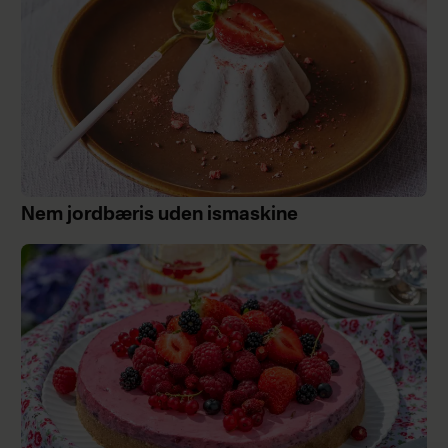
Nem jordbæris uden ismaskine