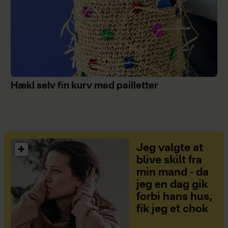
Hækl selv fin kurv med pailletter
Jeg valgte at
blive skilt fra
min mand - da
jeg en dag gik
forbi hans hus,
fik jeg et chok