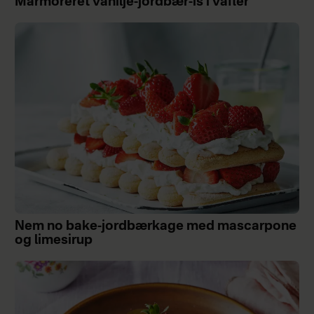
Marmoreret vanilje-jordbær-is i vafler
Nem no bake-jordbærkage med mascarpone
og limesirup