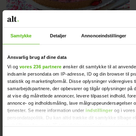
Cheesecake med hindbær
Samtykke
Detaljer
Annonceindstillinger
Ansvarlig brug af dine data
Vi og
vores 236 partnere
ønsker dit samtykke til at anvend
indsamle persondata om IP-adresse, ID og din browser til pr
statistik og marketingformål. Disse oplysninger videregives t
samarbejdspartnere, der opbevarer og tilgår oplysninger på d
at vise dig målrettede annoncer, levere tilpasset indhold, for
annonce- og indholdsmåling, lave målgruppeundersøgelser o
tjenester. Se mere information under
indstillinger
og i vores
persondatapolitik. Du kan altid trække dit samtykke tilbage e
Sommerens smukkeste dessert: Gelérand
indstillinger fra vores "Cookiedeklaration", eller ved at trykk
med champagne og sommerbær
trigger" ikonet.
Samtykkevalg