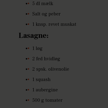
5 dl mælk
Salt og peber
1 knsp. revet muskat
Lasagne:
1 løg
2 fed hvidløg
2 spsk. olivenolie
1 squash
1 aubergine
500 g tomater