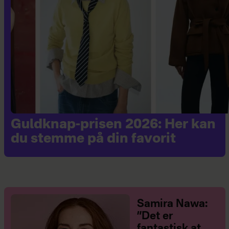
Guldknap-prisen 2026: Her kan
du stemme på din favorit
Samira Nawa:
”Det er
fantastisk at