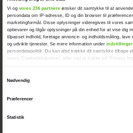
Vi og
vores 236 partnere
ønsker dit samtykke til at anvend
persondata om IP-adresse, ID og din browser til præferencer, 
marketingformål. Disse oplysninger videregives til vores sa
opbevarer og tilgår oplysninger på din enhed for at vise dig 
Peter Qvortrup Geisling
tilpasset indhold, foretage annonce- og indholdsmåling, lav
og udvikle tjenester. Se mere information under
indstillinger
røber fremtidsplaner: Håber
persondatapolitik. Du kan altid trække dit samtykke tilbage ell
at få det igennem
vores "Cookiedeklaration", eller ved at trykke på "Privacy trig
Dine valg anvendes på hele websitet.
Samtykkevalg
Nødvendig
Vi ønsker dit samtykke til at indsamle og bruge data for at k
relevant journalistisk indhold til dig.
Præferencer
Vi anvender egne cookies og cookies fra tredjeparter til at a
vores hjemmeside. Vi indsamler data om IP, ID og din browser 
generere statistik og huske dine præferencer samt til brug fo
Statistik
optimere vores reklametiltag på sociale medier og til at vise d
med sociale medier.