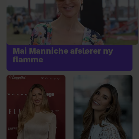
Mai Manniche afslører ny
flamme