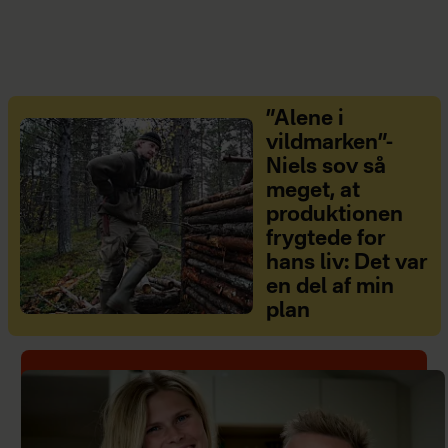
”Alene i
vildmarken”-
Niels sov så
meget, at
produktionen
frygtede for
hans liv: Det var
en del af min
plan