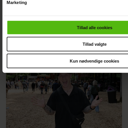
Marketing
Efter brud: Sofie
Mads Vad om at
Du kan til enhver tid trække dit samtykke tilbage via linket i 
Martinusen og
være far til to:
læse mere om vores brug af cookies, samarbejdspartnere og
Daniel Lazrak har
Deler nyt
personoplysninger i forbindelse hermed i både
datet i skjul
perspektiv på livet
Tillad alle cookies
vores
privatlivspolitik
og
cookiepolitik
.
Tillad valgte
Kun nødvendige cookies