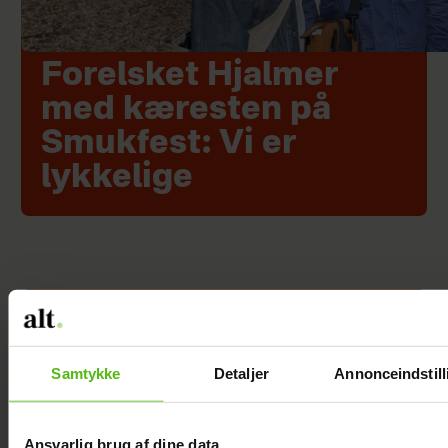
Forelsket Hjalmer
med kæresten på
Smukfest: Vi er
lykkelige
Samtykke
Detaljer
Annonceindstill
Ansvarlig brug af dine data