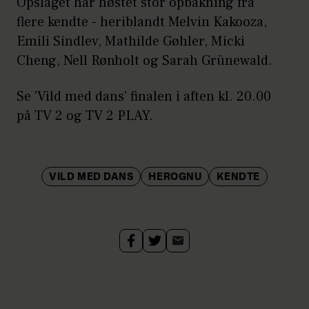
Opslaget har høstet stor opbakning fra
flere kendte - heriblandt Melvin Kakooza,
Emili Sindlev, Mathilde Gøhler, Micki
Cheng, Nell Rønholt og Sarah Grünewald.
Se 'Vild med dans' finalen i aften kl. 20.00
på TV 2 og TV 2 PLAY.
VILD MED DANS
HEROGNU
KENDTE