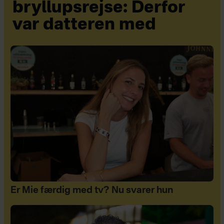
bryllupsrejse: Derfor
var datteren med
Er Mie færdig med tv? Nu svarer hun