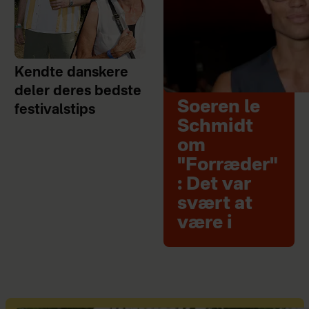
Kendte danskere
deler deres bedste
Soeren le
festivalstips
Schmidt
om
"Forræder"
: Det var
svært at
være i