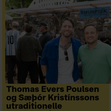
Thomas Evers Poulsen
og Sæþór Kristínssons
utraditionelle