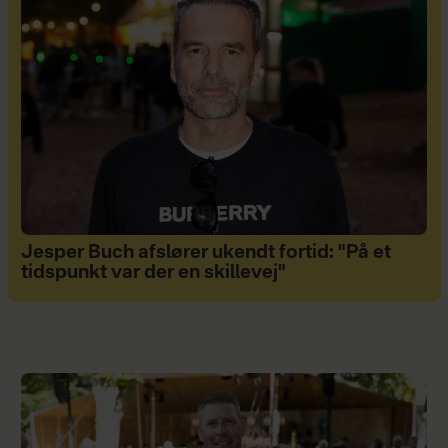
Jesper Buch afslører ukendt fortid: "På et
tidspunkt var der en skillevej"