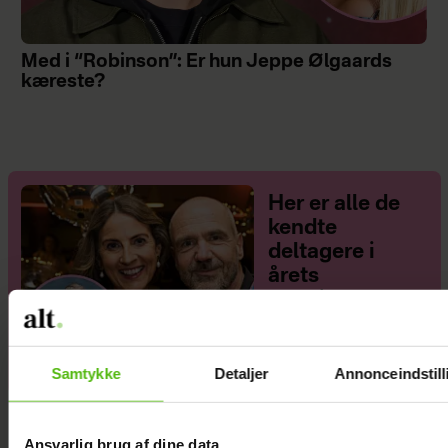
Med i “Robinson”: Er hun Jeppe Ølgaards
kæreste?
Her er alle de
kendte
deltagere i
årets
“Robinson”
Samtykke
Detaljer
Annonceindstill
Ansvarlig brug af dine data