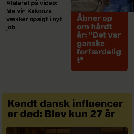
Afsløret på video:
Melvin Kakooza
Åbner op
vækker opsigt i nyt
om hårdt
job
år: "Det var
ganske
forfærdelig
t"
Kendt dansk influencer
er død: Blev kun 27 år