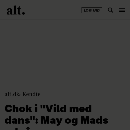
LOG IND
Annonce
alt.dk
Kendte
Chok i "Vild med
dans": May og Mads