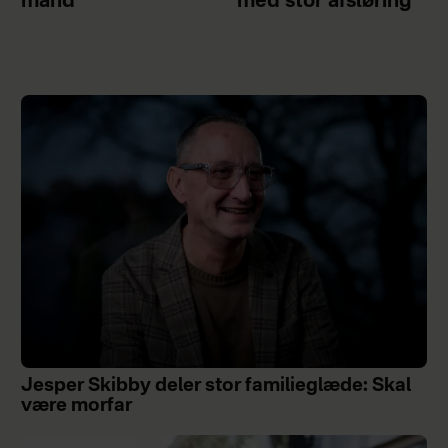
mand
med stor afsløring
Jesper Skibby deler stor familieglæde: Skal
være morfar