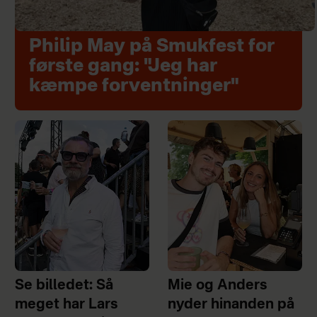
Philip May på Smukfest for
første gang: "Jeg har
kæmpe forventninger"
Se billedet: Så
Mie og Anders
meget har Lars
nyder hinanden på