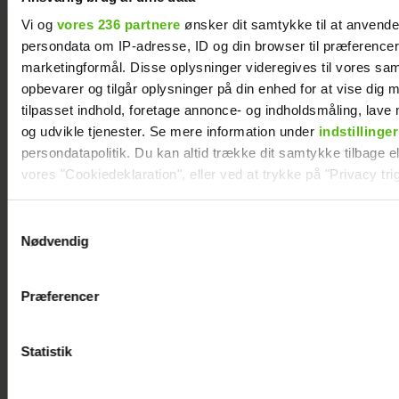
Vi og
vores 236 partnere
ønsker dit samtykke til at anvend
persondata om IP-adresse, ID og din browser til præferencer, 
marketingformål. Disse oplysninger videregives til vores sa
opbevarer og tilgår oplysninger på din enhed for at vise dig 
tilpasset indhold, foretage annonce- og indholdsmåling, lav
og udvikle tjenester. Se mere information under
indstillinger
persondatapolitik. Du kan altid trække dit samtykke tilbage ell
vores "Cookiedeklaration", eller ved at trykke på "Privacy trig
Dine valg anvendes på hele websitet.
Samtykkevalg
Nødvendig
Vi ønsker dit samtykke til at indsamle og bruge data for at k
relevant journalistisk indhold til dig.
Præferencer
Vi anvender egne cookies og cookies fra tredjeparter til at a
vores hjemmeside. Vi indsamler data om IP, ID og din browser 
generere statistik og huske dine præferencer samt til brug fo
Statistik
Ny deltager i “Robinson”: Her
optimere vores reklametiltag på sociale medier og til at vise d
er hendes kendte mand
med sociale medier.