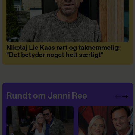
Nikolaj Lie Kaas rørt og taknemmelig:
"Det betyder noget helt særligt"
Rundt om Janni Ree