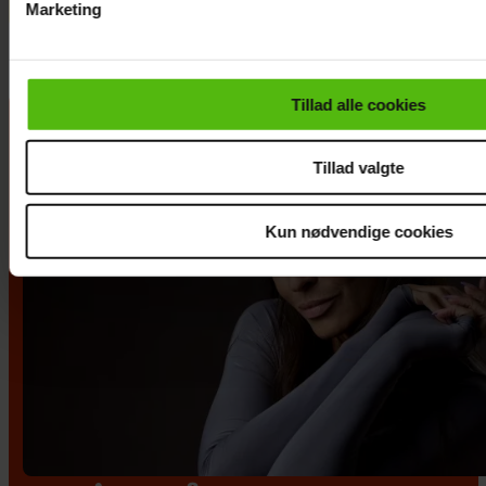
Marketing
Du kan til enhver tid trække dit samtykke tilbage via linket i 
læse mere om vores brug af cookies, samarbejdspartnere og
personoplysninger i forbindelse hermed i både
Tillad alle cookies
vores
privatlivspolitik
og
cookiepolitik
.
Tillad valgte
Kun nødvendige cookies