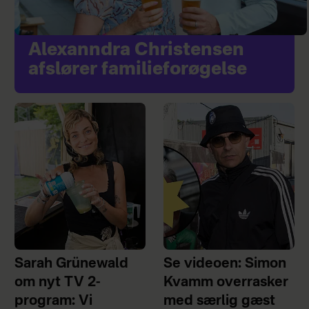
Alexanndra Christensen
afslører familieforøgelse
Sarah Grünewald
Se videoen: Simon
om nyt TV 2-
Kvamm overrasker
program: Vi
med særlig gæst