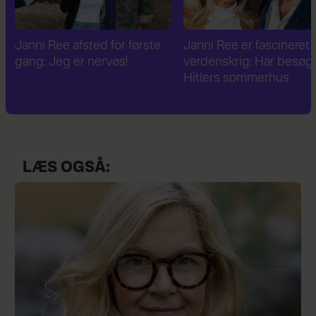
Janni Ree er fascineret af 2.
Janni Ree bryder
verdenskrig: Har besøgt
tavsheden: "Det er
Hitlers sommerhus
fuldstændig absurd"
LÆS OGSÅ: