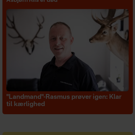
Asbjørn Riis er død
"Landmand"-Rasmus prøver igen: Klar
til kærlighed