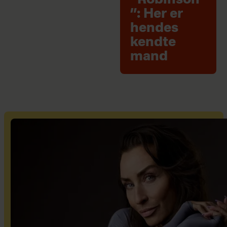
“Robinson
”: Her er
hendes
kendte
mand