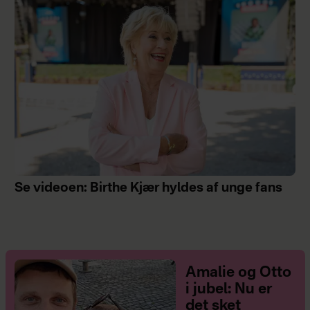
Se videoen: Birthe Kjær hyldes af unge fans
Amalie og Otto
i jubel: Nu er
det sket