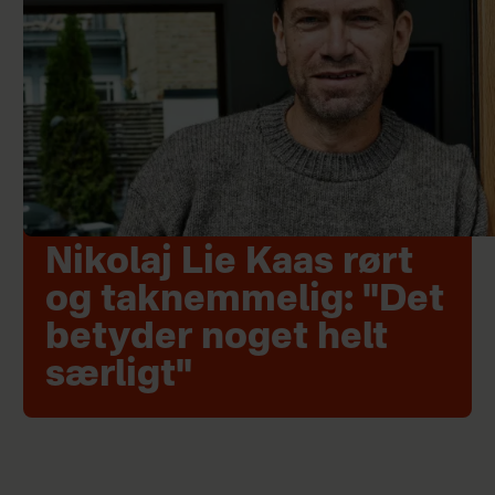
Nikolaj Lie Kaas rørt
og taknemmelig: "Det
betyder noget helt
særligt"