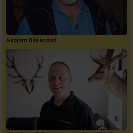
Asbjørn Riis er død