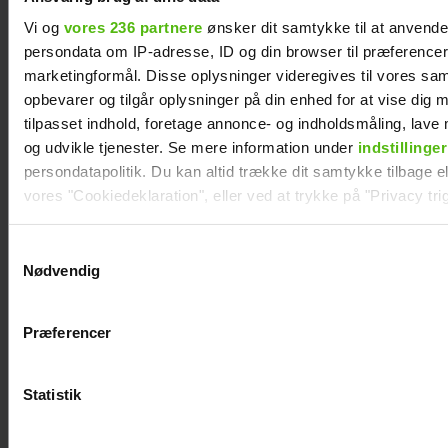
Vi og
vores 236 partnere
ønsker dit samtykke til at anvend
persondata om IP-adresse, ID og din browser til præferencer, 
marketingformål. Disse oplysninger videregives til vores sa
opbevarer og tilgår oplysninger på din enhed for at vise dig 
tilpasset indhold, foretage annonce- og indholdsmåling, lav
og udvikle tjenester. Se mere information under
indstillinger
Maria Montell
Mascha og Troels
persondatapolitik. Du kan altid trække dit samtykke tilbage ell
afslører nye
har taget stor
vores "Cookiedeklaration", eller ved at trykke på "Privacy trig
detaljer: Jagtet af
beslutning
Frederik
Dine valg anvendes på hele websitet.
Samtykkevalg
Nødvendig
Vi ønsker dit samtykke til at indsamle og bruge data for at k
relevant journalistisk indhold til dig.
Præferencer
Vi anvender egne cookies og cookies fra tredjeparter til at a
vores hjemmeside. Vi indsamler data om IP, ID og din browser 
generere statistik og huske dine præferencer samt til brug fo
Statistik
optimere vores reklametiltag på sociale medier og til at vise d
med sociale medier.