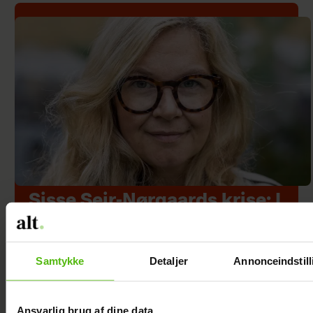
Sisse Sejr-Nørgaards krise: I
bund økonomisk
Samtykke
Detaljer
Annonceindstill
Ansvarlig brug af dine data