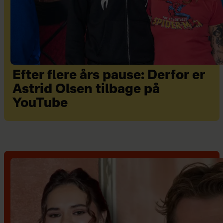
Efter flere års pause: Derfor er
Astrid Olsen tilbage på
YouTube