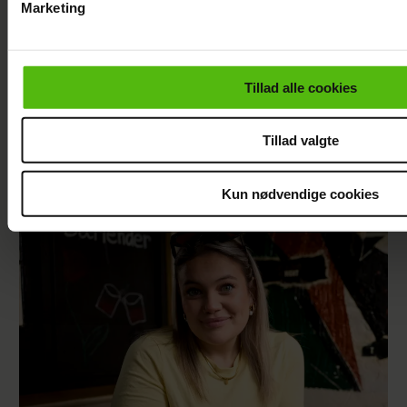
Marketing
Du kan til enhver tid trække dit samtykke tilbage via linket i 
læse mere om vores brug af cookies, samarbejdspartnere og
personoplysninger i forbindelse hermed i både
Tillad alle cookies
vores
privatlivspolitik
og
cookiepolitik
.
Tillad valgte
Christel Trubka er flyttet til Fyn for ny
kæreste
Kun nødvendige cookies