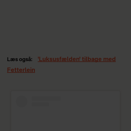
'Luksusfælden' tilbage med
Læs også:
Fetterlein