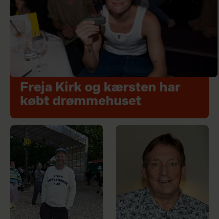
Freja Kirk og kærsten har
købt drømmehuset