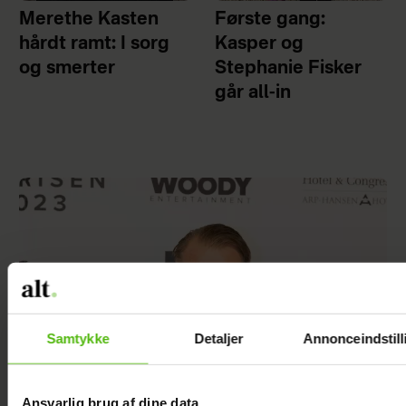
Merethe Kasten
Første gang:
hårdt ramt: I sorg
Kasper og
og smerter
Stephanie Fisker
går all-in
Samtykke
Detaljer
Annonceindstill
Ansvarlig brug af dine data