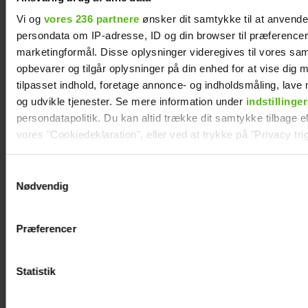
Vi og
vores 236 partnere
ønsker dit samtykke til at anvend
persondata om IP-adresse, ID og din browser til præferencer, 
marketingformål. Disse oplysninger videregives til vores sa
opbevarer og tilgår oplysninger på din enhed for at vise dig 
tilpasset indhold, foretage annonce- og indholdsmåling, lav
og udvikle tjenester. Se mere information under
indstillinger
persondatapolitik. Du kan altid trække dit samtykke tilbage ell
vores "Cookiedeklaration", eller ved at trykke på "Privacy trig
Efter længere pause: Nu vender Rolf
Dine valg anvendes på hele websitet.
Samtykkevalg
Sørensen tilbage i kommentatorboksen
Nødvendig
Vi ønsker dit samtykke til at indsamle og bruge data for at k
relevant journalistisk indhold til dig.
Præferencer
Vi anvender egne cookies og cookies fra tredjeparter til at a
vores hjemmeside. Vi indsamler data om IP, ID og din browser 
generere statistik og huske dine præferencer samt til brug fo
Statistik
optimere vores reklametiltag på sociale medier og til at vise d
med sociale medier.