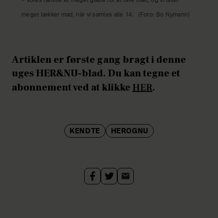
– Vores familie er meget glade for at lave mad, og vi laver
meget lækker mad, når vi samles alle 14.
(Foto: Bo Nymann)
Artiklen er første gang bragt i denne
uges HER&NU-blad. Du kan tegne et
abonnement ved at klikke
HER
.
KENDTE
HEROGNU