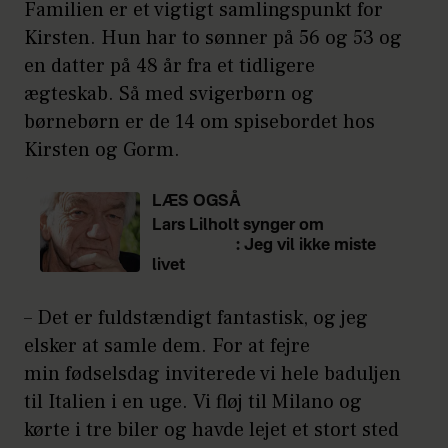
Familien er et vigtigt samlingspunkt for
Kirsten. Hun har to sønner på 56 og 53 og
en datter på 48 år fra et tidligere
ægteskab. Så med svigerbørn og
børnebørn er de 14 om spisebordet hos
Kirsten og Gorm.
LÆS OGSÅ
Lars Lilholt synger om
at være
døden nær
: Jeg vil ikke miste
livet
– Det er fuldstændigt fantastisk, og jeg
elsker at samle dem. For at fejre
min fødselsdag inviterede vi hele baduljen
til Italien i en uge. Vi fløj til Milano og
kørte i tre biler og havde lejet et stort sted