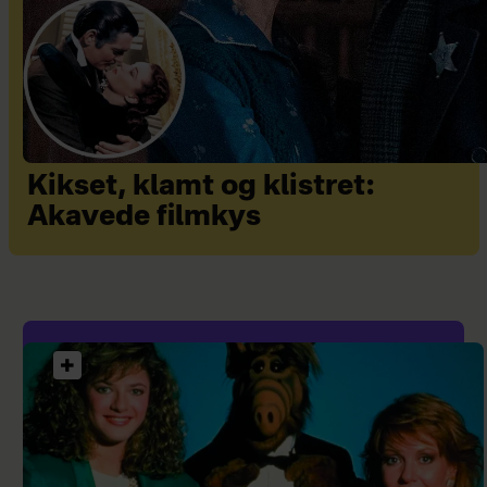
Kikset, klamt og klistret:
Akavede filmkys