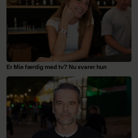
Er Mie færdig med tv? Nu svarer hun