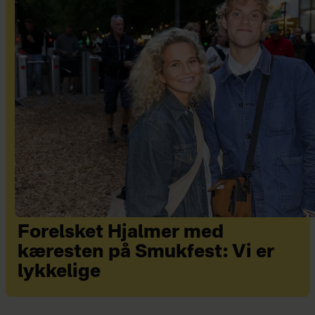
Forelsket Hjalmer med
kæresten på Smukfest: Vi er
lykkelige