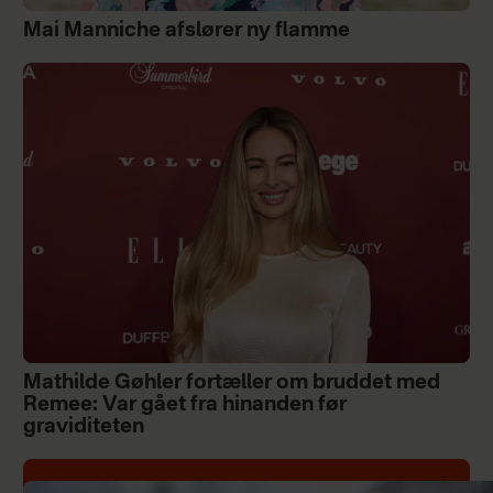
Mai Manniche afslører ny flamme
Mathilde Gøhler fortæller om bruddet med
Remee: Var gået fra hinanden før
graviditeten