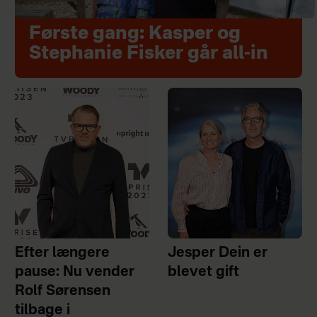
Første gang: Kasper og
Stephanie Fisker går all-in
Efter længere
Jesper Dein er
pause: Nu vender
blevet gift
Rolf Sørensen
tilbage i