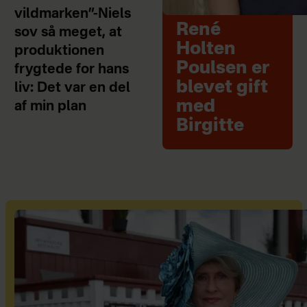
vildmarken”-Niels
René
sov så meget, at
Holten
produktionen
Poulsen er
frygtede for hans
blevet gift
liv: Det var en del
med
af min plan
Birgitte