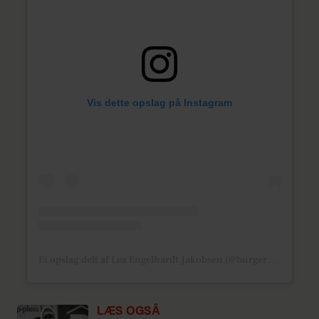
Vis dette opslag på Instagram
Et opslag delt af Lea Engelhardt Jakobsen (@burger_liciousss)
LÆS OGSÅ