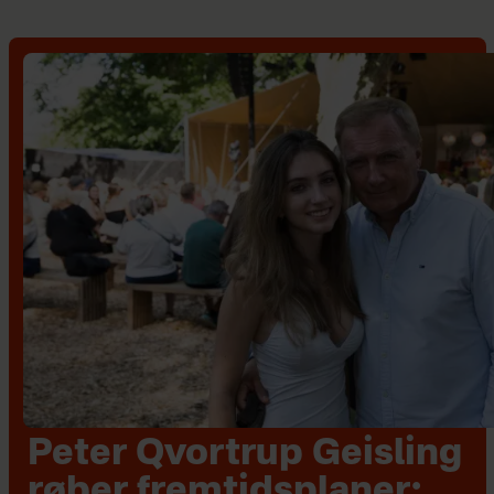
Peter Qvortrup Geisling
røber fremtidsplaner: