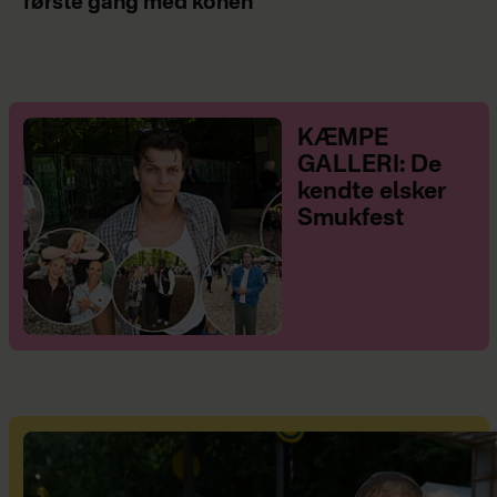
første gang med konen
KÆMPE
GALLERI: De
kendte elsker
Smukfest