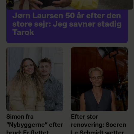
Jørn Laursen 50 år efter den
store sejr: Jeg savner stadig
Tarok
Simon fra
Efter stor
“Nybyggerne” efter
renovering: Soeren
brud: Er flyttet
Le Schmidt sætter