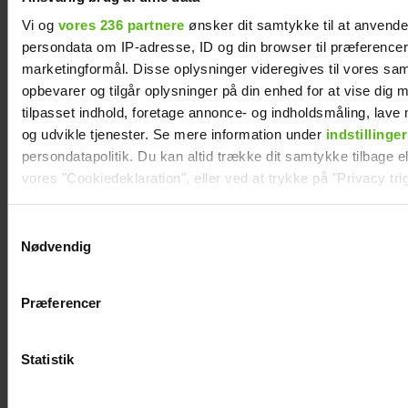
venter barn nummer
Vi og
vores 236 partnere
ønsker dit samtykke til at anvend
to
persondata om IP-adresse, ID og din browser til præferencer, 
marketingformål. Disse oplysninger videregives til vores sa
opbevarer og tilgår oplysninger på din enhed for at vise dig 
tilpasset indhold, foretage annonce- og indholdsmåling, lav
og udvikle tjenester. Se mere information under
indstillinger
persondatapolitik. Du kan altid trække dit samtykke tilbage ell
vores "Cookiedeklaration", eller ved at trykke på "Privacy trig
Dine valg anvendes på hele websitet.
Samtykkevalg
Nødvendig
Vi ønsker dit samtykke til at indsamle og bruge data for at k
relevant journalistisk indhold til dig.
Præferencer
Vi anvender egne cookies og cookies fra tredjeparter til at a
vores hjemmeside. Vi indsamler data om IP, ID og din browser 
generere statistik og huske dine præferencer samt til brug fo
Statistik
optimere vores reklametiltag på sociale medier og til at vise d
med sociale medier.