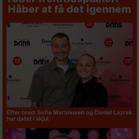
Håber at få det igennem
Efter brud: Sofie Martinusen og Daniel Lazrak
har datet i skjul