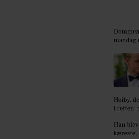
Dommen i
mandag m
Høiby, de
i retten,
Han blev
kæreste, 