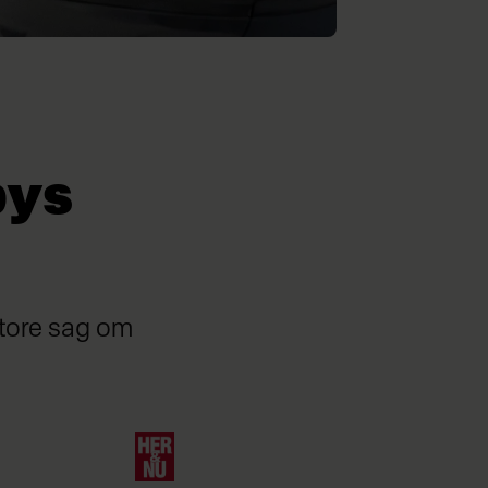
bys
store sag om