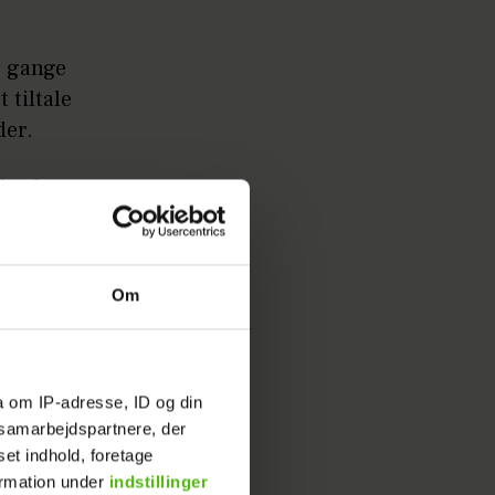
e gange
 tiltale
der.
et for to
 og en
Om
 ikke
a om IP-adresse, ID og din
s samarbejdspartnere, der
set indhold, foretage
ormation under
indstillinger