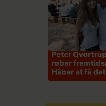
Peter Qvortrup
røber fremtids
Håber at få de