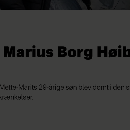
r Marius Borg Høi
Mette-Marits 29-årige søn blev dømt i den 
krænkelser.