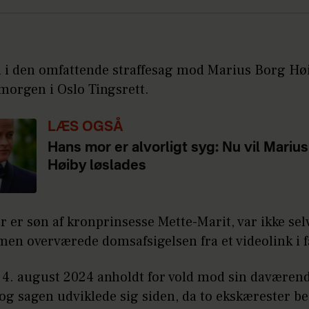
 den omfattende straffesag mod Marius Borg Høi
orgen i Oslo Tingsrett.
LÆS OGSÅ
Hans mor er alvorligt syg: Nu vil Mariu
Høiby løslades
r er søn af kronprinsesse Mette-Marit, var ikke selv
 men overværede domsafsigelsen fra et videolink i 
 4. august 2024 anholdt for vold mod sin daværen
og sagen udviklede sig siden, da to ekskærester be