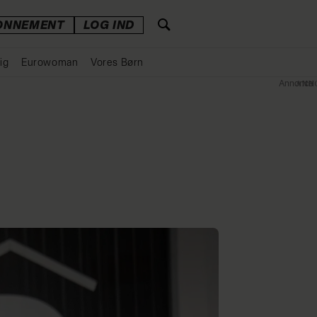
ONNEMENT
LOG IND
ig
Eurowoman
Vores Børn
Annonce