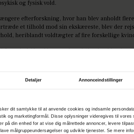
sykisk og fysisk vold.
længere efterforskning, hvor han blev anholdt fler
ertræde et tilhold mod sin ekskæreste, blev der rejst
rhold, heriblandt voldtægter af fire forskellige kvin
i fire ud af 40 anklagepunkter frifundet, blandt and
gterne - en voldtægt med samleje i Lofoten i 2023
uden samleje på et hotel i 2024.
Detaljer
Annonceindstillinger
yder på fire års fængsel.
LÆS OGSÅ
Nu er det afgjort: Marius Borg Høiby får
ker dit samtykke til at anvende cookies og indsamle persondat
lov at afsone med fodlænke
istik og marketingformål. Disse oplysninger videregives til vore
er på din enhed for at vise dig målrettede annoncer, levere tilpas
 lave målgruppeundersøgelser og udvikle tjenester. Se mere inf