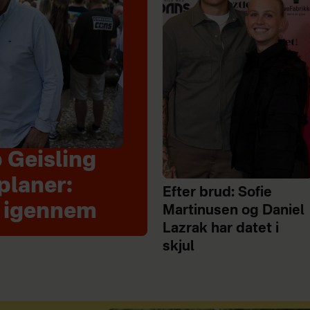
 Geisling
planer:
Efter brud: Sofie
t igennem
Martinusen og Daniel
Lazrak har datet i
skjul