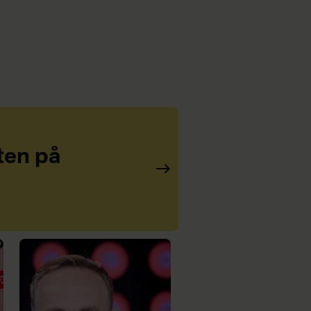
ten på