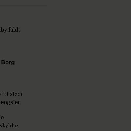
by faldt
s Borg
 til stede
fængslet.
de
skyldte