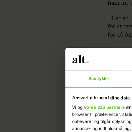
ham for p
Efter en 
for at ov
for 40 fo
Han blev 
af voldtæ
voldtægt 
Samtykke
Dommen l
Ansvarlig brug af dine data
Vi og
vores 236 partnere
øns
browser til præferencer, stat
opbevarer og tilgår oplysning
annonce- og indholdsmåling,