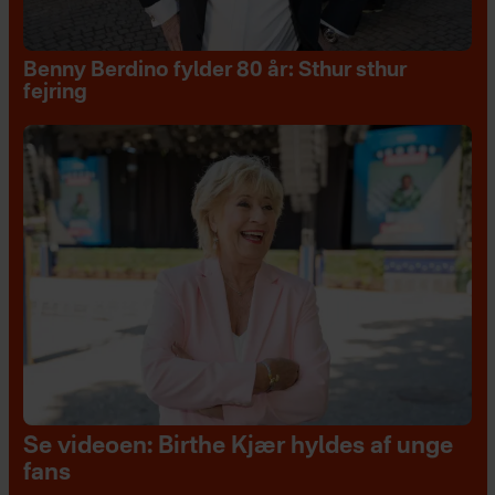
Benny Berdino fylder 80 år: Sthur sthur
fejring
Se videoen: Birthe Kjær hyldes af unge
fans