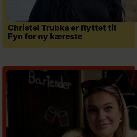
Christel Trubka er flyttet til
Fyn for ny kæreste