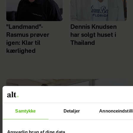
"Landmand"-
Dennis Knudsen
Rasmus prøver
har solgt huset i
igen: Klar til
Thailand
kærlighed
Samtykke
Detaljer
Annonceindstill
Ansvarlig brug af dine data