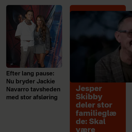
Efter lang pause:
Nu bryder Jackie
Jesper
Navarro tavsheden
Skibby
med stor afsløring
deler stor
familieglæ
de: Skal
være