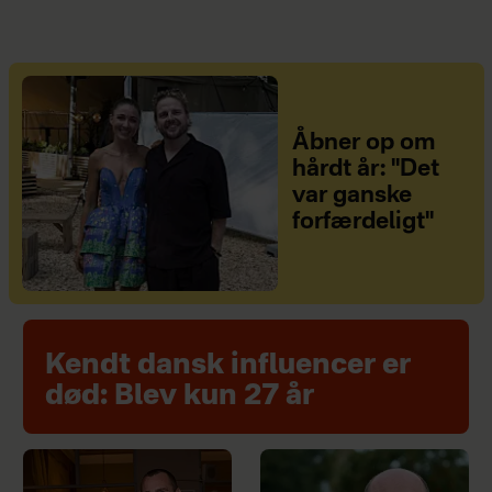
Åbner op om
hårdt år: "Det
var ganske
forfærdeligt"
Kendt dansk influencer er
død: Blev kun 27 år