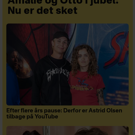
Amalie og Otto i jubel:
Nu er det sket
Efter flere års pause: Derfor er Astrid Olsen
tilbage på YouTube