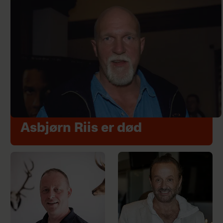
Asbjørn Riis er død