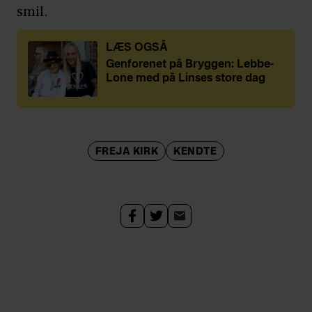
smil.
LÆS OGSÅ
Genforenet på Bryggen: Lebbe-
Lone med på Linses store dag
FREJA KIRK
KENDTE