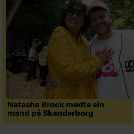
Natasha Brock mødte sin
mand på Skanderborg