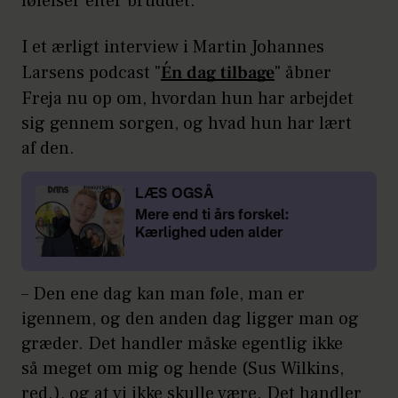
følelser efter bruddet.
I et ærligt interview i Martin Johannes
Larsens podcast "
Én dag tilbage
" åbner
Freja nu op om, hvordan hun har arbejdet
sig gennem sorgen, og hvad hun har lært
af den.
LÆS OGSÅ
Mere end ti års forskel:
Kærlighed uden alder
– Den ene dag kan man føle, man er
igennem, og den anden dag ligger man og
græder. Det handler måske egentlig ikke
så meget om mig og hende (Sus Wilkins,
red.), og at vi ikke skulle være. Det handler