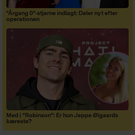
"Årgang 0"-stjerne indlagt: Deler nyt efter
operationen
Med i “Robinson”: Er hun Jeppe Ølgaards
kæreste?