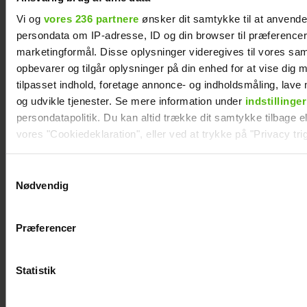
Vi og
vores 236 partnere
ønsker dit samtykke til at anvend
persondata om IP-adresse, ID og din browser til præferencer, 
marketingformål. Disse oplysninger videregives til vores sa
opbevarer og tilgår oplysninger på din enhed for at vise dig 
"Årgang 20"-par har taget svær beslutning
tilpasset indhold, foretage annonce- og indholdsmåling, lav
og udvikle tjenester. Se mere information under
indstillinger
persondatapolitik. Du kan altid trække dit samtykke tilbage ell
vores "Cookiedeklaration", eller ved at trykke på "Privacy trig
Dine valg anvendes på hele websitet.
Samtykkevalg
Nødvendig
Vi ønsker dit samtykke til at indsamle og bruge data for at k
relevant journalistisk indhold til dig.
Præferencer
Vi anvender egne cookies og cookies fra tredjeparter til at a
vores hjemmeside. Vi indsamler data om IP, ID og din browser 
generere statistik og huske dine præferencer samt til brug fo
Statistik
optimere vores reklametiltag på sociale medier og til at vise d
Nikolaj Lie Kaas rørt og taknemmelig: "Det
med sociale medier.