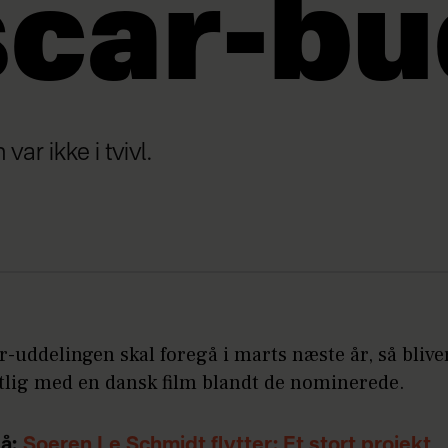
car-bu
ar ikke i tvivl.
-uddelingen skal foregå i marts næste år, så blive
tlig med en dansk film blandt de nominerede.
å:
Soeren Le Schmidt flytter: Et stort projekt