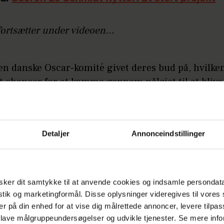
fortsætter under videoen...
n danske Oscar-komité givet deres bud på, hvilken
t chancer for at komme gennem nåløjet til at blive
minerede til ’Bedste Internationale Film’. Her er 
gt faldet på Magnus von Horns ’Pigen med nålen’
et Danske Filminstitut
.
Detaljer
Annonceindstillinger
LÆS OGSÅ
Geggo giver status på barn nummer t
ker dit samtykke til at anvende cookies og indsamle persondat
istik og marketingformål. Disse oplysninger videregives til vore
er på din enhed for at vise dig målrettede annoncer, levere tilpas
 lave målgruppeundersøgelser og udvikle tjenester. Se mere inf
titlen ikke lyder bekendt, så er det fordi, filmen før