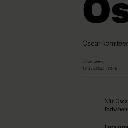
Os
Oscar-komitéen v
Amalie
Jensen
19. Sep 2024 - 12:19
Når Oscar
forhåben
Læs ogs