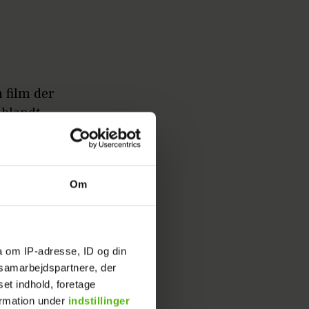
 film der
 blandt
valget
. Det
Om
re
a om IP-adresse, ID og din
s samarbejdspartnere, der
set indhold, foretage
ormation under
indstillinger
st får