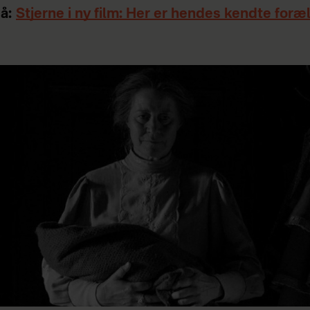
å:
Stjerne i ny film: Her er hendes kendte foræ