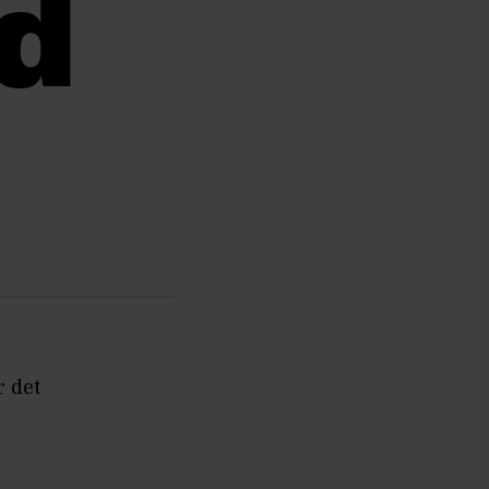
d
r det