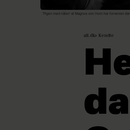
'Pigen med nålen' af Magnus von Horn har forventet dan
alt.dk
Kendte
He
da