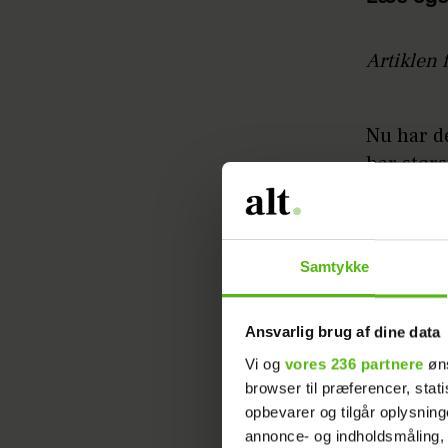
Artiklen 
Nu har de
har størs
de fem no
enstemmi
skriver
D
Samtykke
Ansvarlig brug af dine data
Vi og
vores 236 partnere
øns
browser til præferencer, stat
opbevarer og tilgår oplysning
annonce- og indholdsmåling,
Men hvis 