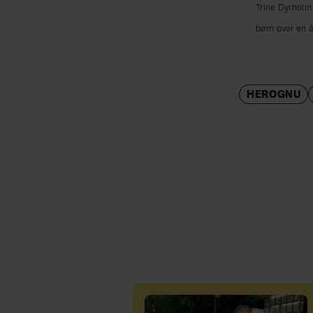
Trine Dyrholm
børn over en å
HEROGNU