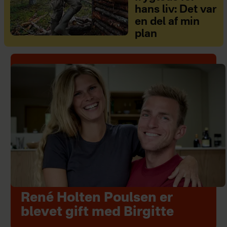
hans liv: Det var
en del af min
plan
René Holten Poulsen er
blevet gift med Birgitte