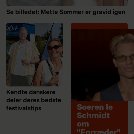
Se billedet: Mette Sommer er gravid igen
Kendte danskere
deler deres bedste
Soeren le
festivalstips
Schmidt
om
"Forræder"