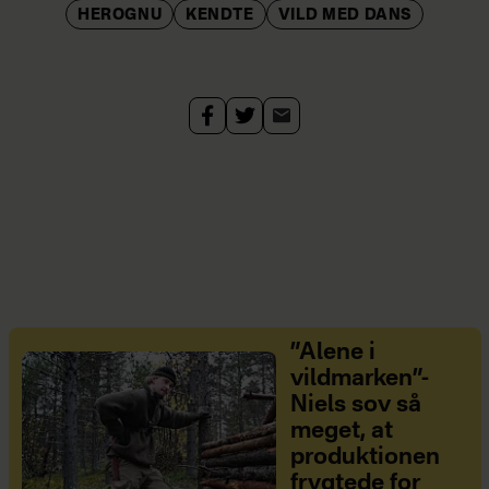
HEROGNU
KENDTE
VILD MED DANS
”Alene i
vildmarken”-
Niels sov så
meget, at
produktionen
frygtede for