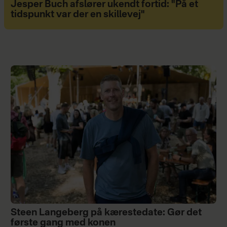
Jesper Buch afslører ukendt fortid: "På et
tidspunkt var der en skillevej"
Steen Langeberg på kærestedate: Gør det
første gang med konen