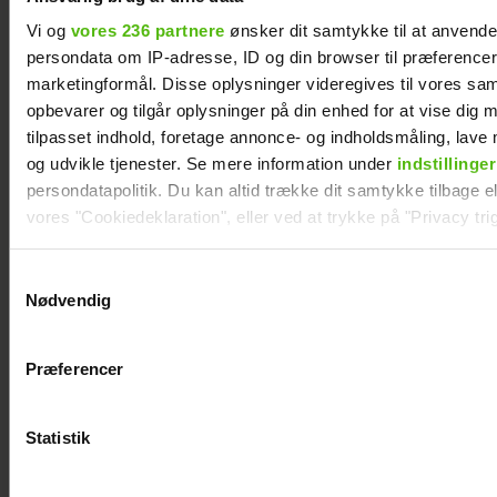
Vi og
vores 236 partnere
ønsker dit samtykke til at anvend
persondata om IP-adresse, ID og din browser til præferencer, 
marketingformål. Disse oplysninger videregives til vores sa
opbevarer og tilgår oplysninger på din enhed for at vise dig 
tilpasset indhold, foretage annonce- og indholdsmåling, lav
og udvikle tjenester. Se mere information under
indstillinger
persondatapolitik. Du kan altid trække dit samtykke tilbage ell
vores "Cookiedeklaration", eller ved at trykke på "Privacy trig
Mathilde Gøhler
Afslører
Dine valg anvendes på hele websitet.
Samtykkevalg
fortæller om
familieforøgelse:
Nødvendig
bruddet med
Philine Roepstorff
Vi ønsker dit samtykke til at indsamle og bruge data for at k
Remee: Var gået
og Jacob Bruun
relevant journalistisk indhold til dig.
Præferencer
Vi anvender egne cookies og cookies fra tredjeparter til at a
fra hinanden før
Larsen venter barn
vores hjemmeside. Vi indsamler data om IP, ID og din browser 
graviditeten
nummer to
generere statistik og huske dine præferencer samt til brug fo
Statistik
optimere vores reklametiltag på sociale medier og til at vise d
med sociale medier.