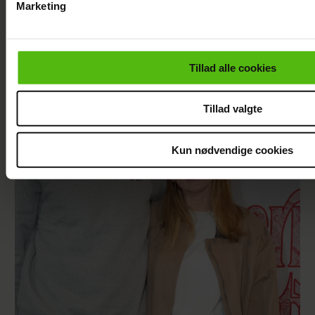
Marketing
Du kan til enhver tid trække dit samtykke tilbage via linket i 
læse mere om vores brug af cookies, samarbejdspartnere og
personoplysninger i forbindelse hermed i både
Tillad alle cookies
vores
privatlivspolitik
og
cookiepolitik
.
Tillad valgte
Kun nødvendige cookies