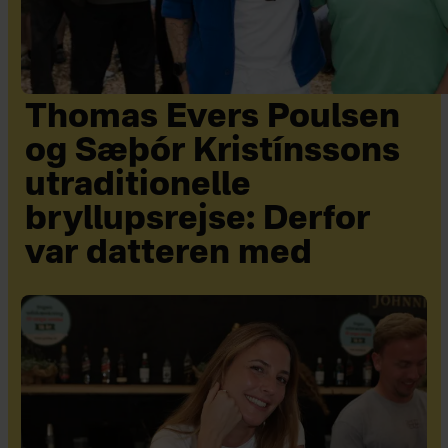
Thomas Evers Poulsen
og Sæþór Kristínssons
utraditionelle
bryllupsrejse: Derfor
var datteren med