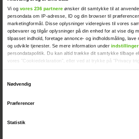
Vi og
vores 236 partnere
ønsker dit samtykke til at anvend
TV 2-profilen Stefan Jepsen ramt af
persondata om IP-adresse, ID og din browser til præferencer, 
nyresvigt
marketingformål. Disse oplysninger videregives til vores sa
opbevarer og tilgår oplysninger på din enhed for at vise dig 
tilpasset indhold, foretage annonce- og indholdsmåling, lav
og udvikle tjenester. Se mere information under
indstillinger
persondatapolitik. Du kan altid trække dit samtykke tilbage ell
vores "Cookiedeklaration", eller ved at trykke på "Privacy trig
Dine valg anvendes på hele websitet.
Samtykkevalg
Nødvendig
Vi ønsker dit samtykke til at indsamle og bruge data for at k
relevant journalistisk indhold til dig.
Præferencer
Vi anvender egne cookies og cookies fra tredjeparter til at a
vores hjemmeside. Vi indsamler data om IP, ID og din browser 
Natasha Brock mødte sin mand på
generere statistik og huske dine præferencer samt til brug fo
Statistik
Skanderborg
optimere vores reklametiltag på sociale medier og til at vise d
med sociale medier.