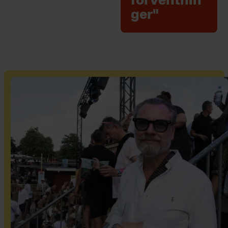
forventnin
ger"