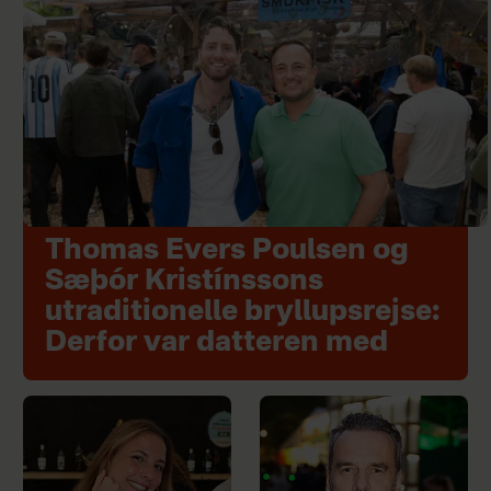
Thomas Evers Poulsen og
Sæþór Kristínssons
utraditionelle bryllupsrejse:
Derfor var datteren med