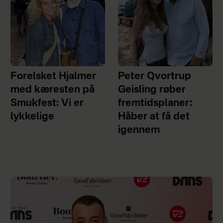
Forelsket Hjalmer
Peter Qvortrup
med kæresten på
Geisling røber
Smukfest: Vi er
fremtidsplaner:
lykkelige
Håber at få det
igennem