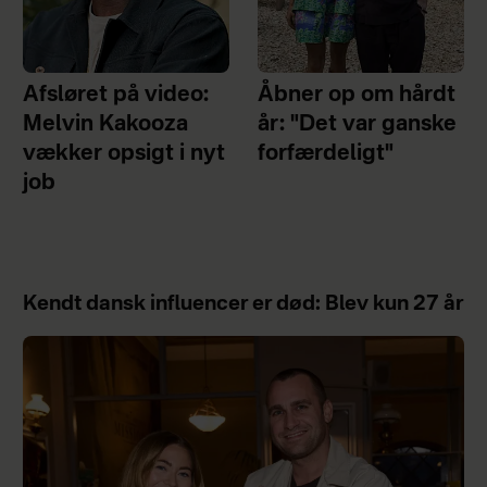
Afsløret på video:
Åbner op om hårdt
Melvin Kakooza
år: "Det var ganske
vækker opsigt i nyt
forfærdeligt"
job
Kendt dansk influencer er død: Blev kun 27 år