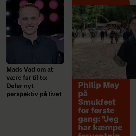
Mads Vad om at
være far til to:
Philip May
Deler nyt
på
perspektiv på livet
Smukfest
for første
gang: "Jeg
har kæmpe