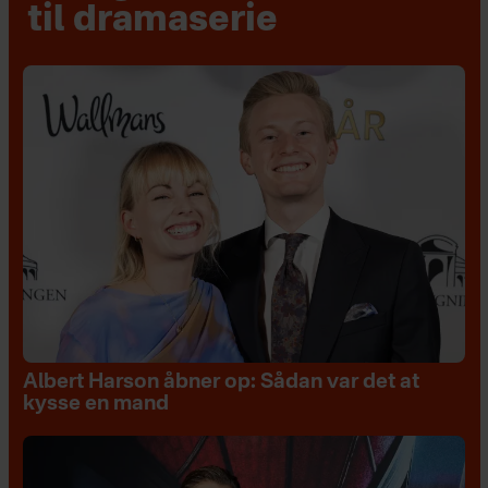
til dramaserie
Albert Harson åbner op: Sådan var det at
kysse en mand