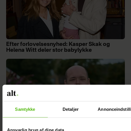
Efter forlovelsesnyhed: Kasper Skak og
Helena Witt deler stor babylykke
Samtykke
Detaljer
Annonceindstill
Ansvarlig brug af dine data