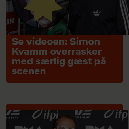
Se videoen: Simon
Kvamm overrasker
med særlig gæst på
scenen