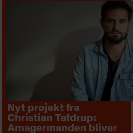
Nyt projekt fra
Christian Tafdrup:
Amagermanden bliver