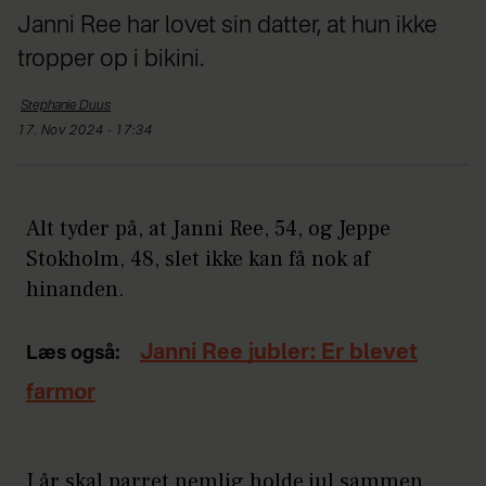
Janni Ree har lovet sin datter, at hun ikke
tropper op i bikini.
Stephanie
Duus
17. Nov 2024 - 17:34
Alt tyder på, at Janni Ree, 54, og Jeppe
Stokholm, 48, slet ikke kan få nok af
hinanden.
Janni Ree jubler: Er blevet
Læs også:
farmor
I år skal parret nemlig holde jul sammen,