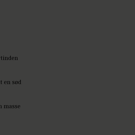
rtinden
t en sød
 en masse