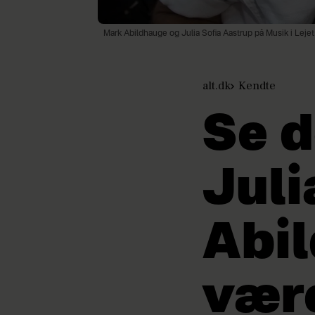
Mark Abildhauge og Julia Sofia Aastrup på Musik i Leje
alt.dk
Kendte
Se d
Juli
Abil
vær