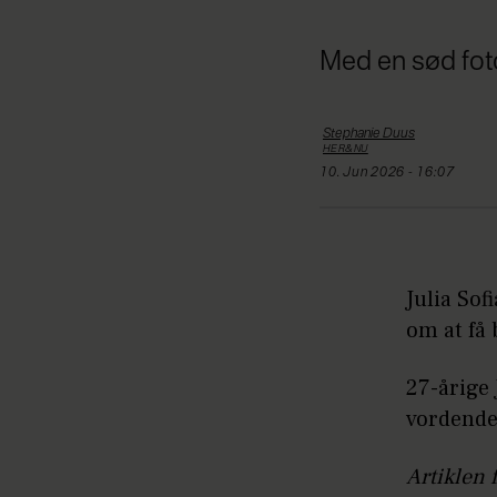
Med en sød fotos
Stephanie
Duus
HER&NU
10. Jun 2026 - 16:07
Julia Sof
om at få 
27-årige 
vordende
Artiklen 