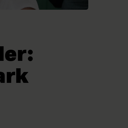
der:
ark