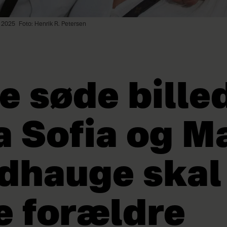
t 2025
Foto: Henrik R. Petersen
e søde bille
a Sofia og M
dhauge skal
e forældre