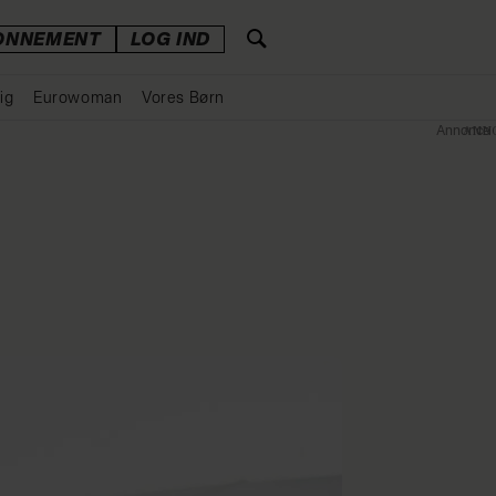
ONNEMENT
LOG IND
ig
Eurowoman
Vores Børn
Annonce