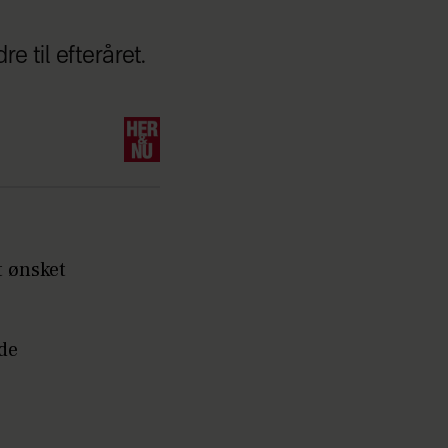
e til efteråret.
t ønsket
 de