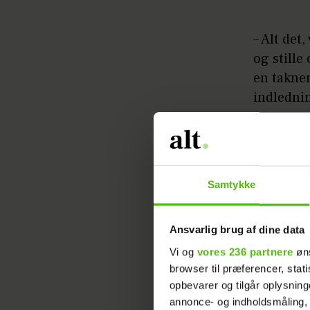
– Alt det
og stille
en taknem
indledni
Videre a
verdene
Samtykke
– Til at l
forældre,
de samme
Ansvarlig brug af dine data
hånden, 
Vi og
vores 236 partnere
øns
browser til præferencer, stat
Til HER&
opbevarer og tilgår oplysning
og glade
annonce- og indholdsmåling,