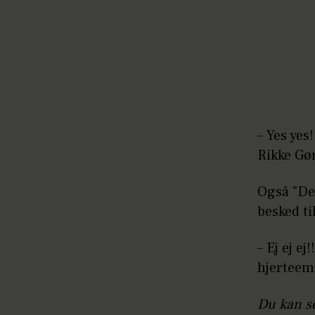
– Yes yes
Rikke Gø
Også "Den
besked ti
– Ej ej ej
hjerteem
Du kan se