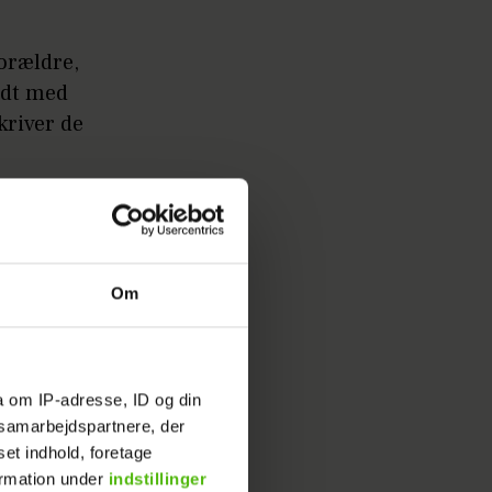
forældre,
yldt med
kriver de
l
Om
dine
erie, hvor
e i
a om IP-adresse, ID og din
s samarbejdspartnere, der
spændte
set indhold, foretage
ormation under
indstillinger