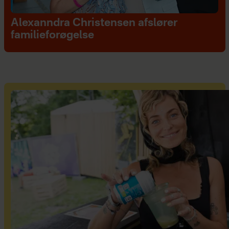
Alexanndra Christensen afslører
familieforøgelse