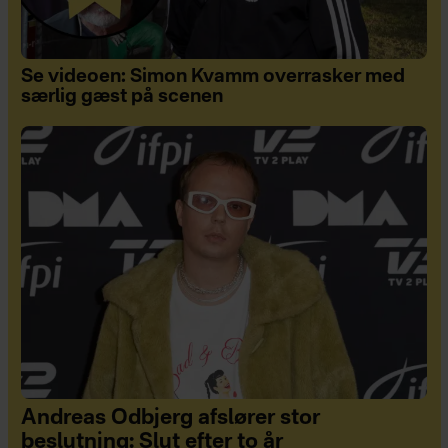
Se videoen: Simon Kvamm overrasker med
særlig gæst på scenen
Andreas Odbjerg afslører stor
beslutning: Slut efter to år