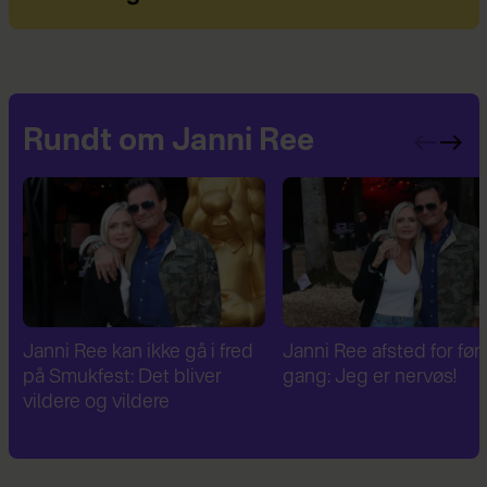
Rundt om Janni Ree
Janni Ree afsted for første
Janni Ree er fascineret a
gang: Jeg er nervøs!
verdenskrig: Har besøg
Hitlers sommerhus