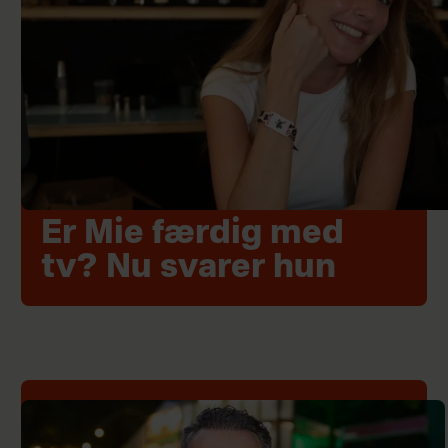
Er Mie færdig med
tv? Nu svarer hun