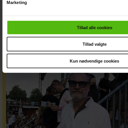
Marketing
"Jeg har
Du kan til enhver tid trække dit samtykke tilbage via linket i 
kæmpe
læse mere om vores brug af cookies, samarbejdspartnere og
forventninger"
personoplysninger i forbindelse hermed i både
Tillad alle cookies
vores
privatlivspolitik
og
cookiepolitik
.
Tillad valgte
Kun nødvendige cookies