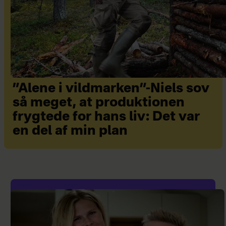
”Alene i vildmarken”-Niels sov
så meget, at produktionen
frygtede for hans liv: Det var
en del af min plan