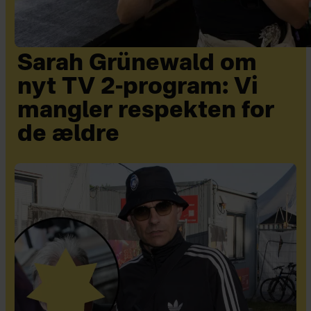
Sarah Grünewald om
nyt TV 2-program: Vi
mangler respekten for
de ældre