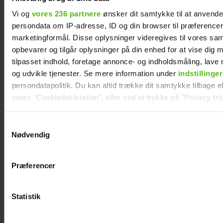
Vi og
vores 236 partnere
ønsker dit samtykke til at anvend
persondata om IP-adresse, ID og din browser til præferencer, 
marketingformål. Disse oplysninger videregives til vores sa
opbevarer og tilgår oplysninger på din enhed for at vise dig 
tilpasset indhold, foretage annonce- og indholdsmåling, lav
og udvikle tjenester. Se mere information under
indstillinger
persondatapolitik. Du kan altid trække dit samtykke tilbage ell
vores "Cookiedeklaration", eller ved at trykke på "Privacy trig
Dine valg anvendes på hele websitet.
Mads Vad om at være far til to: Deler nyt
Samtykkevalg
perspektiv på livet
Nødvendig
Vi ønsker dit samtykke til at indsamle og bruge data for at k
relevant journalistisk indhold til dig.
Præferencer
Vi anvender egne cookies og cookies fra tredjeparter til at a
vores hjemmeside. Vi indsamler data om IP, ID og din browser 
generere statistik og huske dine præferencer samt til brug fo
Philip May på
Statistik
optimere vores reklametiltag på sociale medier og til at vise d
Smukfest for
med sociale medier.
første gang: