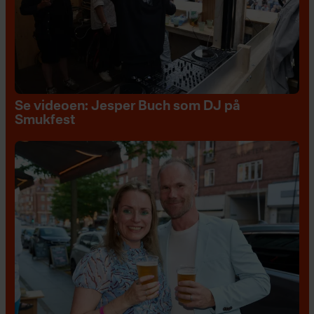
Se videoen: Jesper Buch som DJ på
Smukfest