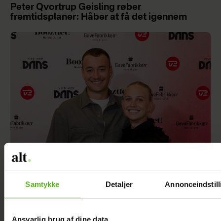
Peter Qvortrup Geisling røber
fremtidsplaner: Håber at få det igennem
Efter brud: Sofie Martinusen og Daniel Lazrak
Samtykke
Detaljer
Annonceindstill
har datet i skjul
Ansvarlig brug af dine data