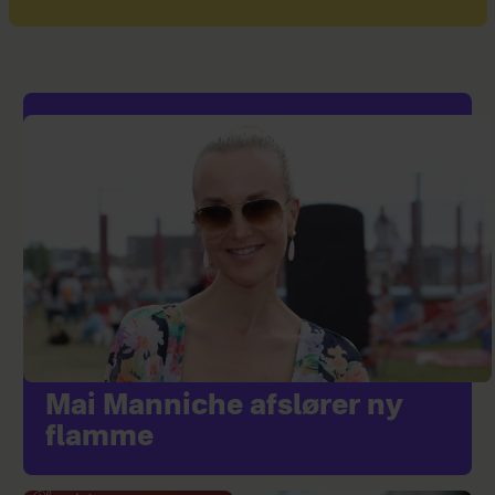
Mai Manniche afslører ny
flamme