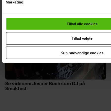
Marketing
Forløseligt og skønt
Du kan til enhver tid trække dit samtykke tilbage via linket i 
læse mere om vores brug af cookies, samarbejdspartnere og
personoplysninger i forbindelse hermed i både
Tillad alle cookies
vores
privatlivspolitik
og
cookiepolitik
.
Tillad valgte
Kun nødvendige cookies
Se videoen: Jesper Buch som DJ på
Smukfest