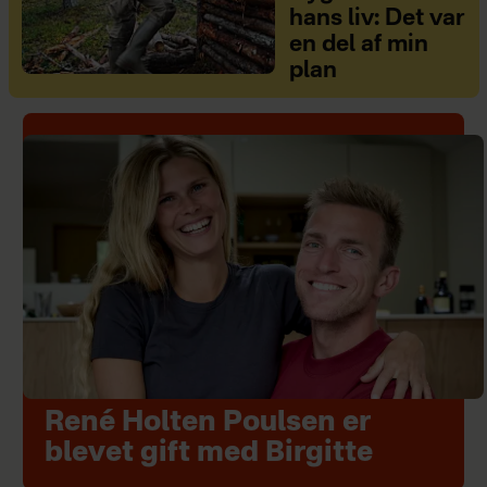
hans liv: Det var
en del af min
plan
René Holten Poulsen er
blevet gift med Birgitte