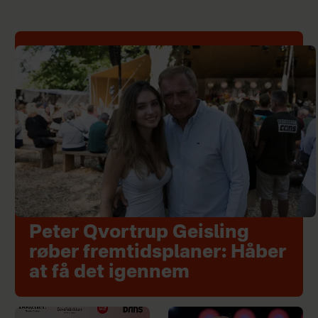
Peter Qvortrup Geisling
røber fremtidsplaner: Håber
at få det igennem