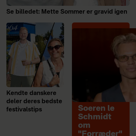
Se billedet: Mette Sommer er gravid igen
Kendte danskere
deler deres bedste
Soeren le
festivalstips
Schmidt
om
"Forræder"