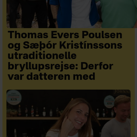
Thomas Evers Poulsen
og Sæþór Kristínssons
utraditionelle
bryllupsrejse: Derfor
var datteren med