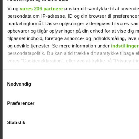
Vi og
vores 236 partnere
ønsker dit samtykke til at anvend
persondata om IP-adresse, ID og din browser til præferencer, 
marketingformål. Disse oplysninger videregives til vores sa
opbevarer og tilgår oplysninger på din enhed for at vise dig 
tilpasset indhold, foretage annonce- og indholdsmåling, lav
Se billedet: Så meget har Lars Elbæk tabt sig
og udvikle tjenester. Se mere information under
indstillinger
persondatapolitik. Du kan altid trække dit samtykke tilbage ell
vores "Cookiedeklaration", eller ved at trykke på "Privacy trig
Dine valg anvendes på hele websitet.
Samtykkevalg
Nødvendig
Vi ønsker dit samtykke til at indsamle og bruge data for at k
relevant journalistisk indhold til dig.
Præferencer
Vi anvender egne cookies og cookies fra tredjeparter til at a
vores hjemmeside. Vi indsamler data om IP, ID og din browser 
generere statistik og huske dine præferencer samt til brug fo
Statistik
optimere vores reklametiltag på sociale medier og til at vise d
med sociale medier.
Mie og Anders nyder hinanden på Smukfest: