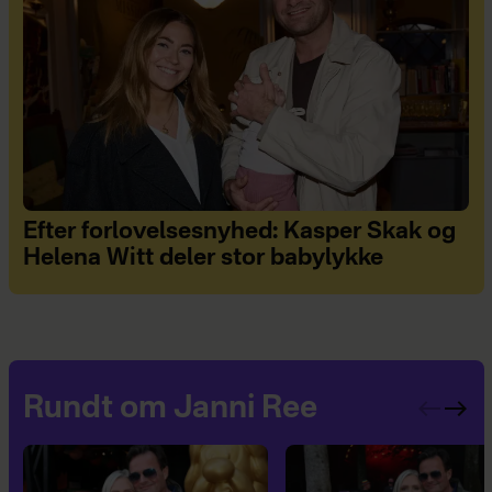
Efter forlovelsesnyhed: Kasper Skak og
Helena Witt deler stor babylykke
Rundt om Janni Ree