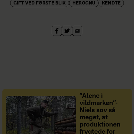
GIFT VED FØRSTE BLIK
HEROGNU
KENDTE
”Alene i
vildmarken”-
Niels sov så
meget, at
produktionen
frygtede for