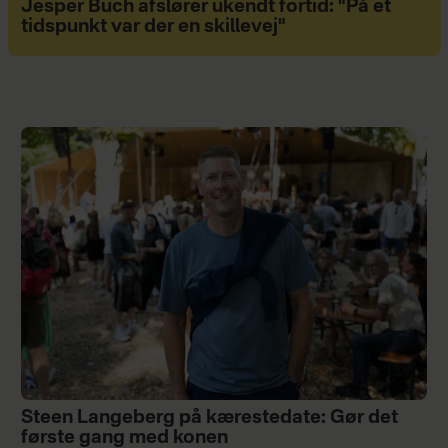
Jesper Buch afslører ukendt fortid: "På et
tidspunkt var der en skillevej"
Steen Langeberg på kærestedate: Gør det
første gang med konen