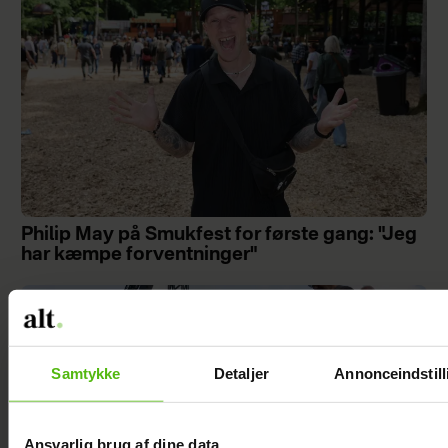
Philip May på Smukfest for første gang: "Jeg
har kæmpe forventninger"
Samtykke
Detaljer
Annonceindstill
Ansvarlig brug af dine data