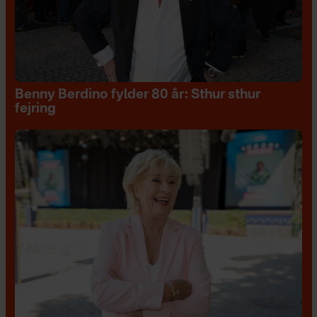
Benny Berdino fylder 80 år: Sthur sthur
fejring