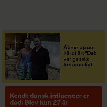
Åbner op om
hårdt år: "Det
var ganske
forfærdeligt"
Kendt dansk influencer er
død: Blev kun 27 år