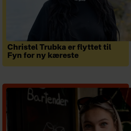
Christel Trubka er flyttet til
Fyn for ny kæreste