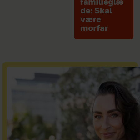
familieglæ
de: Skal
være
morfar