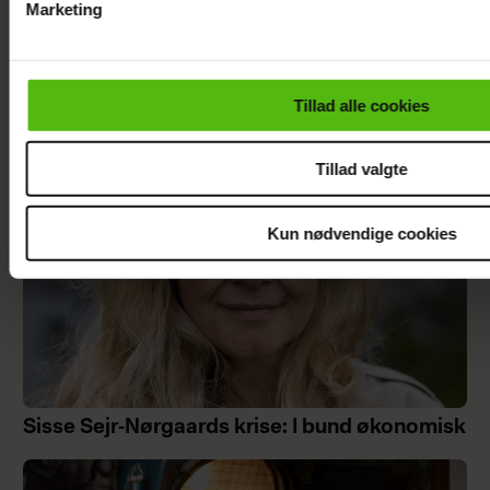
Marketing
Du kan til enhver tid trække dit samtykke tilbage via linket i 
Nikolaj Lie Kaas rørt og taknemmelig: "Det
læse mere om vores brug af cookies, samarbejdspartnere og
betyder noget helt særligt"
personoplysninger i forbindelse hermed i både
Tillad alle cookies
vores
privatlivspolitik
og
cookiepolitik
.
Tillad valgte
Kun nødvendige cookies
Sisse Sejr-Nørgaards krise: I bund økonomisk