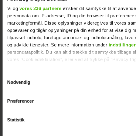
Vi og
vores 236 partnere
ønsker dit samtykke til at anvend
persondata om IP-adresse, ID og din browser til præferencer, 
marketingformål. Disse oplysninger videregives til vores sa
opbevarer og tilgår oplysninger på din enhed for at vise dig 
tilpasset indhold, foretage annonce- og indholdsmåling, lav
og udvikle tjenester. Se mere information under
indstillinger
persondatapolitik. Du kan altid trække dit samtykke tilbage ell
"Årgang 20"-par har taget svær beslutning
vores "Cookiedeklaration", eller ved at trykke på "Privacy trig
Dine valg anvendes på hele websitet.
Samtykkevalg
Nødvendig
Vi ønsker dit samtykke til at indsamle og bruge data for at k
relevant journalistisk indhold til dig.
Præferencer
Vi anvender egne cookies og cookies fra tredjeparter til at a
vores hjemmeside. Vi indsamler data om IP, ID og din browser 
generere statistik og huske dine præferencer samt til brug fo
Statistik
optimere vores reklametiltag på sociale medier og til at vise d
med sociale medier.