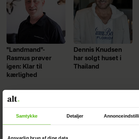
"Landmand"-
Dennis Knudsen
Rasmus prøver
har solgt huset i
igen: Klar til
Thailand
kærlighed
Samtykke
Detaljer
Annonceindstill
Ansvarlig brug af dine data