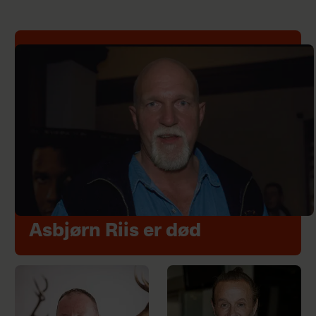
Asbjørn Riis er død