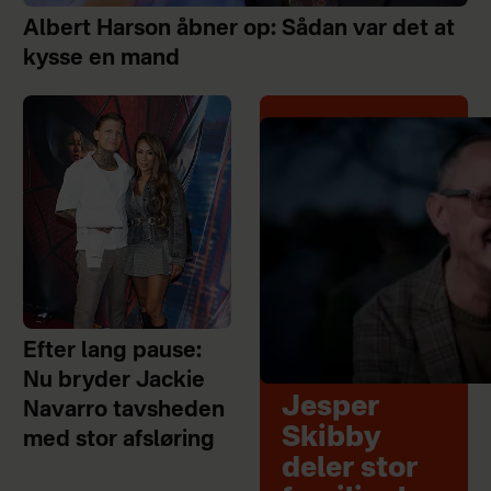
Albert Harson åbner op: Sådan var det at
kysse en mand
Efter lang pause:
Nu bryder Jackie
Jesper
Navarro tavsheden
Skibby
med stor afsløring
deler stor