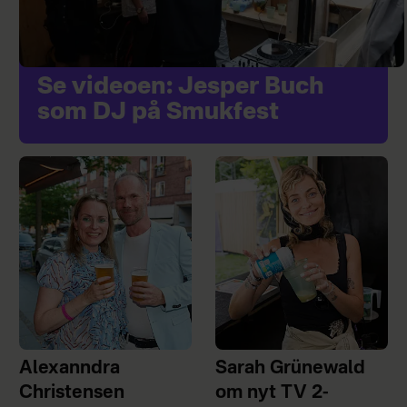
Se videoen: Jesper Buch
som DJ på Smukfest
Alexanndra
Sarah Grünewald
Christensen
om nyt TV 2-