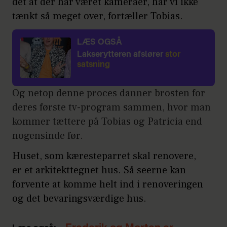
det at der har været kameraer, har vi ikke
tænkt så meget over, fortæller Tobias.
LÆS OGSÅ
Lakserytteren afslører
stor
satsning
Og netop denne proces danner brosten for
deres første tv-program sammen, hvor man
kommer tættere på Tobias og Patricia end
nogensinde før.
Huset, som kæresteparret skal renovere,
er et arkitekttegnet hus. Så seerne kan
forvente at komme helt ind i renoveringen
og det bevaringsværdige hus.