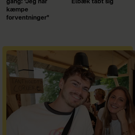
gang: "Jeg har
Elbæk tabt sig
kæmpe
forventninger"