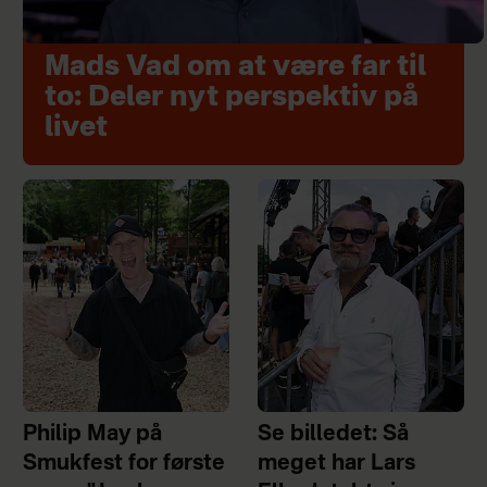
Mads Vad om at være far til
to: Deler nyt perspektiv på
livet
Philip May på
Se billedet: Så
Smukfest for første
meget har Lars