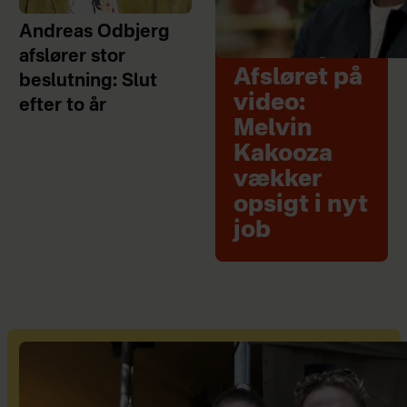
Andreas Odbjerg
afslører stor
Afsløret på
beslutning: Slut
video:
efter to år
Melvin
Kakooza
vækker
opsigt i nyt
job