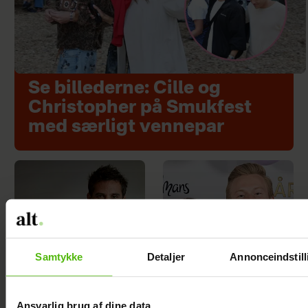
Se billederne: Cille og
Christopher på Smukfest
med særligt vennepar
Samtykke
Detaljer
Annonceindstill
Ansvarlig brug af dine data