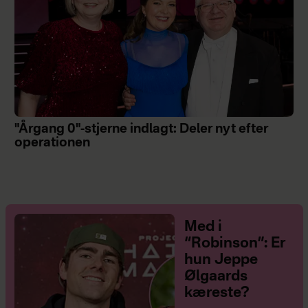
"Årgang 0"-stjerne indlagt: Deler nyt efter
operationen
Med i
“Robinson”: Er
hun Jeppe
Ølgaards
kæreste?