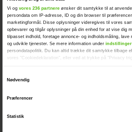
Nyt projekt fra
Albert Harson
Vi og
vores 236 partnere
ønsker dit samtykke til at anvend
Christian Tafdrup:
åbner op: Sådan
persondata om IP-adresse, ID og din browser til præferencer, 
Amagermanden
var det at kysse en
marketingformål. Disse oplysninger videregives til vores sa
bliver til
mand
opbevarer og tilgår oplysninger på din enhed for at vise dig 
tilpasset indhold, foretage annonce- og indholdsmåling, lav
dramaserie
og udvikle tjenester. Se mere information under
indstillinger
persondatapolitik. Du kan altid trække dit samtykke tilbage ell
vores "Cookiedeklaration", eller ved at trykke på "Privacy trig
Dine valg anvendes på hele websitet.
Samtykkevalg
Nødvendig
Vi ønsker dit samtykke til at indsamle og bruge data for at k
relevant journalistisk indhold til dig.
Præferencer
Vi anvender egne cookies og cookies fra tredjeparter til at a
vores hjemmeside. Vi indsamler data om IP, ID og din browser 
generere statistik og huske dine præferencer samt til brug fo
Statistik
optimere vores reklametiltag på sociale medier og til at vise d
med sociale medier.