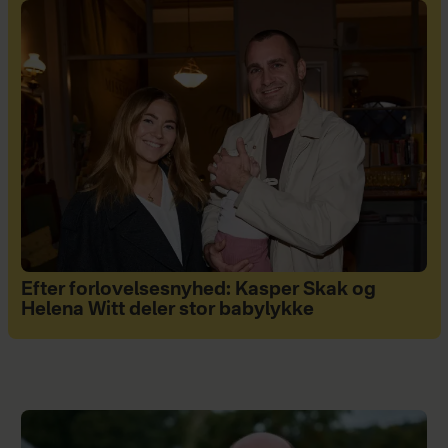
Efter forlovelsesnyhed: Kasper Skak og
Helena Witt deler stor babylykke