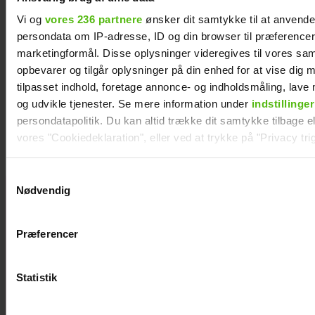
Vi og
vores 236 partnere
ønsker dit samtykke til at anvend
persondata om IP-adresse, ID og din browser til præferencer, 
marketingformål. Disse oplysninger videregives til vores sa
opbevarer og tilgår oplysninger på din enhed for at vise dig 
tilpasset indhold, foretage annonce- og indholdsmåling, lav
Natasha Brock mødte sin mand på
og udvikle tjenester. Se mere information under
indstillinger
Skanderborg
persondatapolitik. Du kan altid trække dit samtykke tilbage ell
vores "Cookiedeklaration", eller ved at trykke på "Privacy trig
Dine valg anvendes på hele websitet.
Samtykkevalg
Nødvendig
Janni Ree
Vi ønsker dit samtykke til at indsamle og bruge data for at k
afsted for
relevant journalistisk indhold til dig.
første gang:
Præferencer
Vi anvender egne cookies og cookies fra tredjeparter til at a
Jeg er nervøs!
vores hjemmeside. Vi indsamler data om IP, ID og din browser 
generere statistik og huske dine præferencer samt til brug fo
Statistik
optimere vores reklametiltag på sociale medier og til at vise d
med sociale medier.