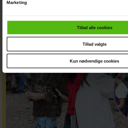
Marketing
Du kan til enhver tid trække dit samtykke tilbage via linket i 
læse mere om vores brug af cookies, samarbejdspartnere og
personoplysninger i forbindelse hermed i både
Tillad alle cookies
vores
privatlivspolitik
og
cookiepolitik
.
Tillad valgte
Kun nødvendige cookies