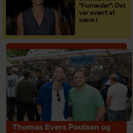
"Forræder": Det
var svært at
være i
Thomas Evers Poulsen og