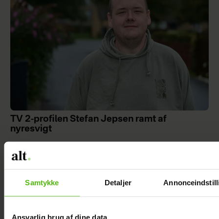
TV 2-profilen Stefan Jepsen ramt af
nyresvigt
Samtykke
Detaljer
Annonceindstill
Ansvarlig brug af dine data