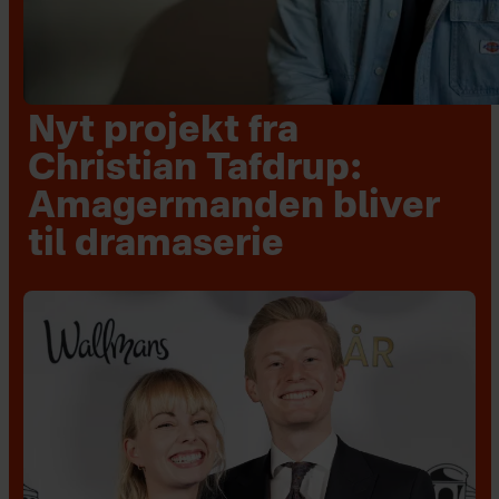
Nyt projekt fra
Christian Tafdrup:
Amagermanden bliver
til dramaserie