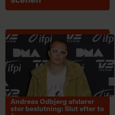
scenen
Andreas Odbjerg afslører
stor beslutning: Slut efter to