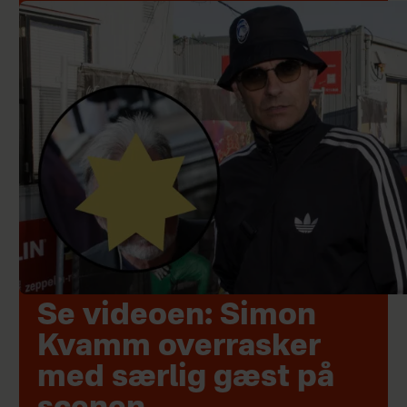
Se videoen: Simon
Kvamm overrasker
med særlig gæst på