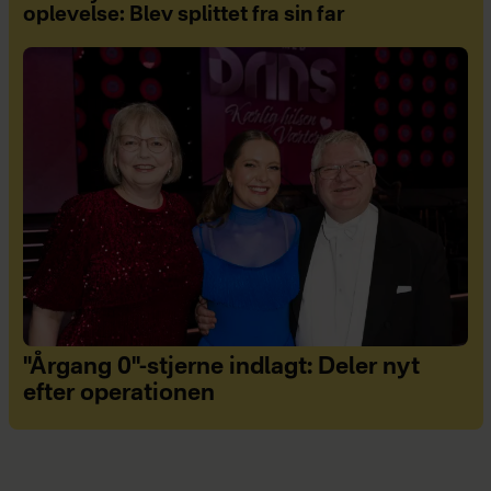
oplevelse: Blev splittet fra sin far
"Årgang 0"-stjerne indlagt: Deler nyt
efter operationen