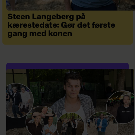
Steen Langeberg på
kærestedate: Gør det første
gang med konen