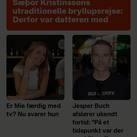
Sæþór Kristínssons
utraditionelle bryllupsrejse:
Derfor var datteren med
Er Mie færdig med
Jesper Buch
tv? Nu svarer hun
afslører ukendt
fortid: "På et
tidspunkt var der