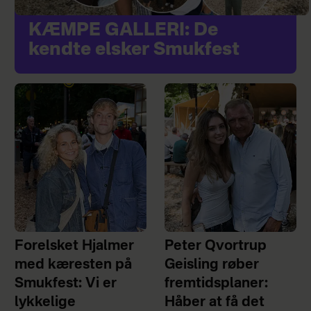
KÆMPE GALLERI: De
kendte elsker Smukfest
Forelsket Hjalmer
Peter Qvortrup
med kæresten på
Geisling røber
Smukfest: Vi er
fremtidsplaner:
lykkelige
Håber at få det