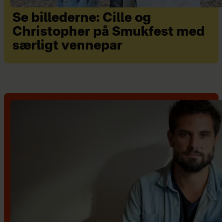
Se billederne: Cille og
Christopher på Smukfest med
særligt vennepar