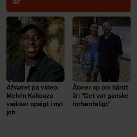
år
Afsløret på video:
Åbner op om hårdt
Melvin Kakooza
år: "Det var ganske
vækker opsigt i nyt
forfærdeligt"
job