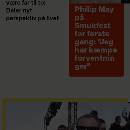
være far til to:
Philip May
Deler nyt
på
perspektiv på livet
Smukfest
for første
gang: "Jeg
har kæmpe
forventnin
ger"