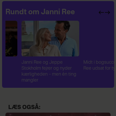
Rundt om Janni Ree
Janni Ree og Jeppe
Midt i bogsuccesen: Ja
Stokholm fejrer og nyder
Ree udsat for tyveri
kærligheden – men én ting
mangler
LÆS OGSÅ: