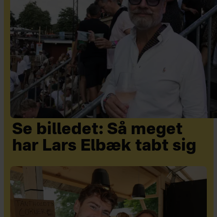
Se billedet: Så meget
har Lars Elbæk tabt sig