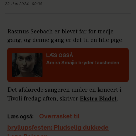
22. Jun 2024 - 09:38
Rasmus Seebach er blevet far for tredje
gang, og denne gang er det til en lille pige.
LÆS OGSÅ
Amira Smajic bryder tavsheden
Det afslørede sangeren under en koncert i
Tivoli fredag aften, skriver
Ekstra Bladet
.
Overrasket til
Læs også:
bryllupsfesten: Pludselig dukkede