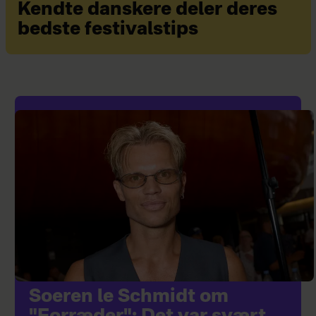
Kendte danskere deler deres
bedste festivalstips
Soeren le Schmidt om