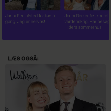
Janni Ree er fascineret af 2.
Janni Ree bryder
verdenskrig: Har besøgt
tavsheden: "Det er
Hitlers sommerhus
fuldstændig absurd"
LÆS OGSÅ: