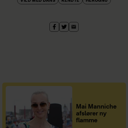
VILD MED DANS
KENDTE
HEROGNU
Mai Manniche
afslører ny
flamme