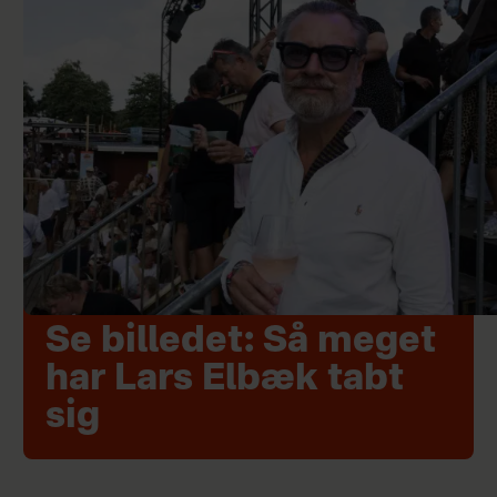
Se billedet: Så meget
har Lars Elbæk tabt
sig