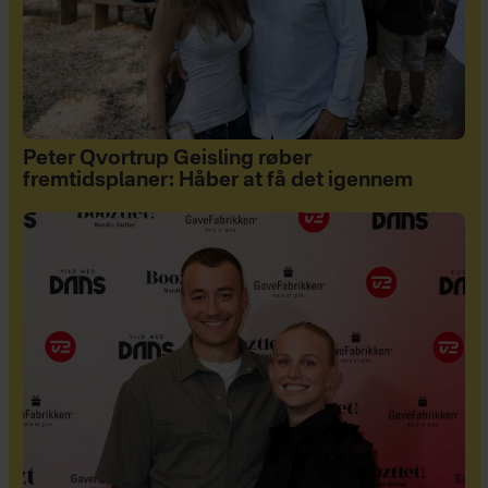
Peter Qvortrup Geisling røber
fremtidsplaner: Håber at få det igennem