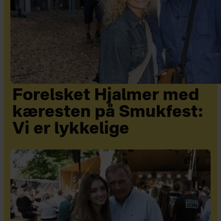
Forelsket Hjalmer med
kæresten på Smukfest:
Vi er lykkelige