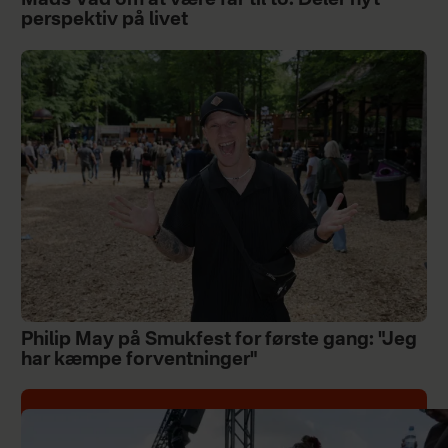
Mads Vad om at være far til to: Deler nyt
perspektiv på livet
Philip May på Smukfest for første gang: "Jeg
har kæmpe forventninger"