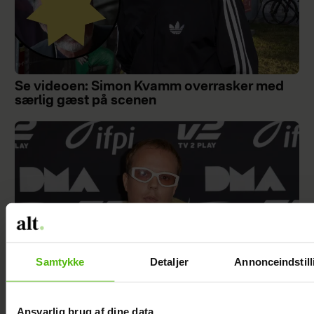
Se videoen: Simon Kvamm overrasker med
særlig gæst på scenen
Samtykke
Detaljer
Annonceindstill
Ansvarlig brug af dine data