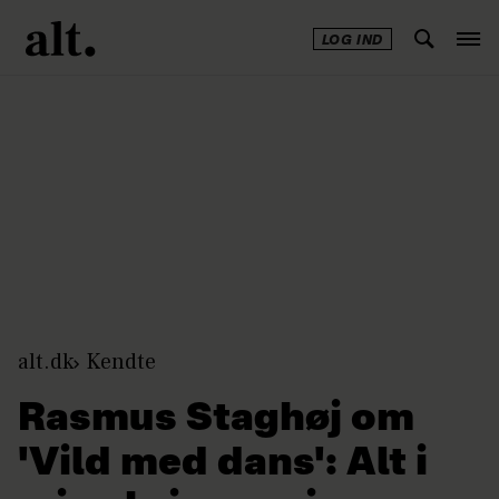
LOG IND
Annonce
alt.dk
Kendte
Rasmus Staghøj om
'Vild med dans': Alt i