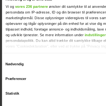
Andreas Odbjerg afslører stor beslutning:
Vi og
vores 236 partnere
ønsker dit samtykke til at anvend
Slut efter to år
persondata om IP-adresse, ID og din browser til præferencer, 
marketingformål. Disse oplysninger videregives til vores sa
opbevarer og tilgår oplysninger på din enhed for at vise dig 
tilpasset indhold, foretage annonce- og indholdsmåling, lav
og udvikle tjenester. Se mere information under
indstillinger
persondatapolitik. Du kan altid trække dit samtykke tilbage ell
vores "Cookiedeklaration", eller ved at trykke på "Privacy trig
Dine valg anvendes på hele websitet.
Samtykkevalg
Nødvendig
Vi ønsker dit samtykke til at indsamle og bruge data for at k
relevant journalistisk indhold til dig.
Præferencer
Vi anvender egne cookies og cookies fra tredjeparter til at a
Afsløret på video: Melvin Kakooza vækker
vores hjemmeside. Vi indsamler data om IP, ID og din browser 
opsigt i nyt job
generere statistik og huske dine præferencer samt til brug fo
Statistik
optimere vores reklametiltag på sociale medier og til at vise d
med sociale medier.