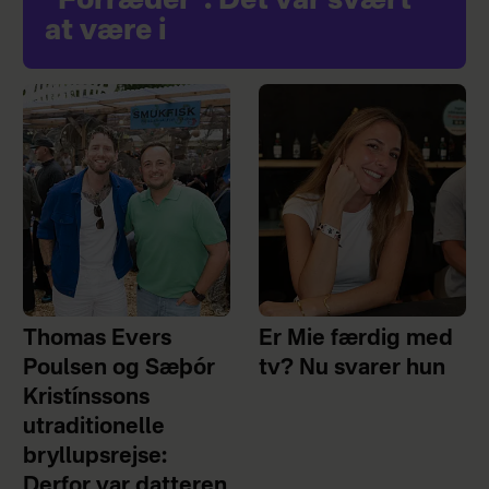
"Forræder": Det var svært
at være i
Thomas Evers
Er Mie færdig med
Poulsen og Sæþór
tv? Nu svarer hun
Kristínssons
utraditionelle
bryllupsrejse:
Derfor var datteren