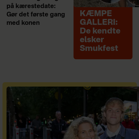
på kærestedate:
KÆMPE
Gør det første gang
GALLERI:
med konen
De kendte
elsker
Smukfest