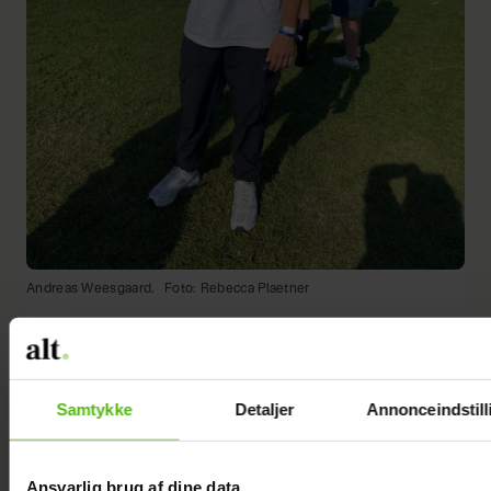
Andreas Weesgaard.
Foto: Rebecca Plaetner
Samtykke
Detaljer
Annonceindstill
Ansvarlig brug af dine data