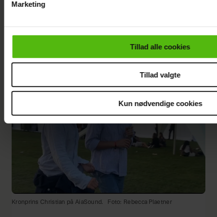
Marketing
Du kan til enhver tid trække dit samtykke tilbage via linket i 
Adam Sandgaard fra 'Bachelorette'.
Foto: Rebecca Plaetner
læse mere om vores brug af cookies, samarbejdspartnere og
personoplysninger i forbindelse hermed i både
Tillad alle cookies
vores
privatlivspolitik
og
cookiepolitik
.
Tillad valgte
Kun nødvendige cookies
Kronprins Christian på AiaSound.
Foto: Rebecca Plaetner