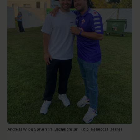
Andreas W. og Steven fra 'Bachelorette'
Foto: Rebecca Plaetner