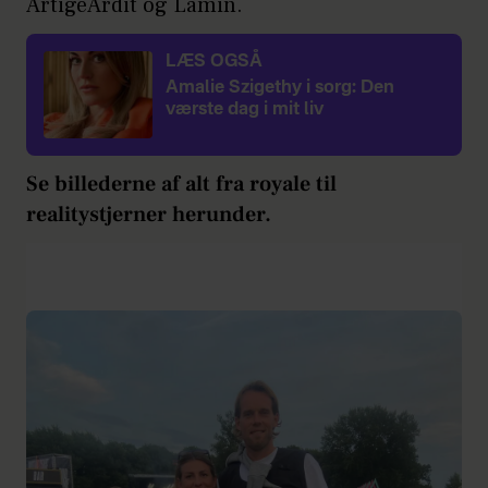
ArtigeArdit og Lamin.
LÆS OGSÅ
Amalie Szigethy i sorg: Den
værste dag i mit liv
Se billederne af alt fra royale til
realitystjerner herunder.