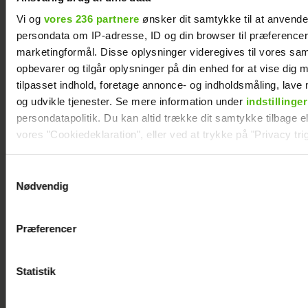
Vi og
vores 236 partnere
ønsker dit samtykke til at anvend
persondata om IP-adresse, ID og din browser til præferencer, 
marketingformål. Disse oplysninger videregives til vores sa
opbevarer og tilgår oplysninger på din enhed for at vise dig 
tilpasset indhold, foretage annonce- og indholdsmåling, lav
og udvikle tjenester. Se mere information under
indstillinger
persondatapolitik. Du kan altid trække dit samtykke tilbage ell
vores "Cookiedeklaration", eller ved at trykke på "Privacy trig
Dine valg anvendes på hele websitet.
Samtykkevalg
Nødvendig
Vi ønsker dit samtykke til at indsamle og bruge data for at k
relevant journalistisk indhold til dig.
Præferencer
Vi anvender egne cookies og cookies fra tredjeparter til at a
vores hjemmeside. Vi indsamler data om IP, ID og din browser 
generere statistik og huske dine præferencer samt til brug fo
Statistik
optimere vores reklametiltag på sociale medier og til at vise d
med sociale medier.