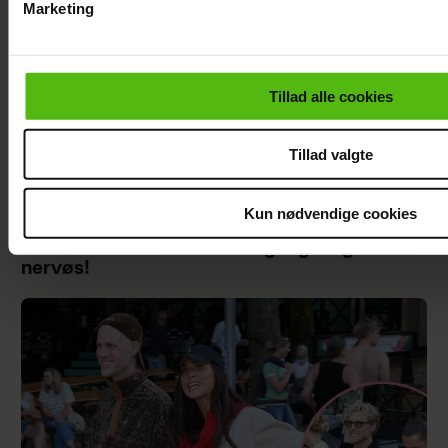
Marketing
Du kan til enhver tid trække dit samtykke tilbage via linket i 
læse mere om vores brug af cookies, samarbejdspartnere og
personoplysninger i forbindelse hermed i både
Tillad alle cookies
vores
privatlivspolitik
og
cookiepolitik
.
Tillad valgte
Kun nødvendige cookies
Janni Ree afsted for første gang: Jeg er
nervøs!