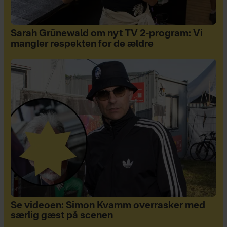
Sarah Grünewald om nyt TV 2-program: Vi
mangler respekten for de ældre
Se videoen: Simon Kvamm overrasker med
særlig gæst på scenen