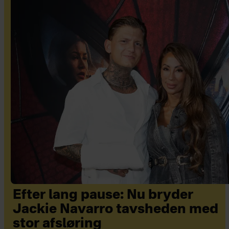
Efter lang pause: Nu bryder
Jackie Navarro tavsheden med
stor afsløring