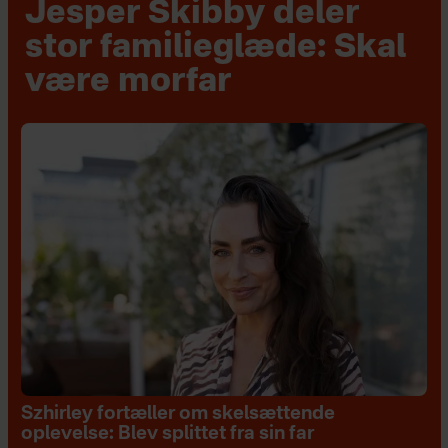
Jesper Skibby deler
stor familieglæde: Skal
være morfar
Szhirley fortæller om skelsættende
oplevelse: Blev splittet fra sin far