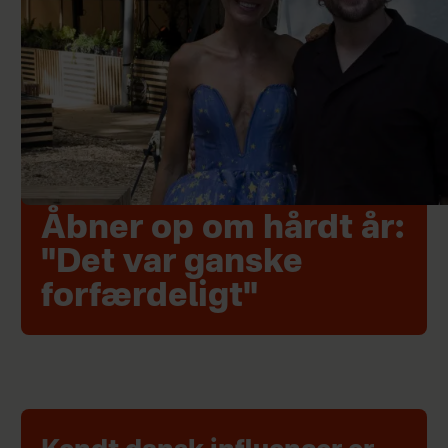
Åbner op om hårdt år:
"Det var ganske
forfærdeligt"