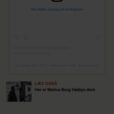
Vis dette opslag på Instagram
Et opslag delt af F.C. København (@fc_kobenhavn)
LÆS OGSÅ
Her er Marius Borg Høibys dom