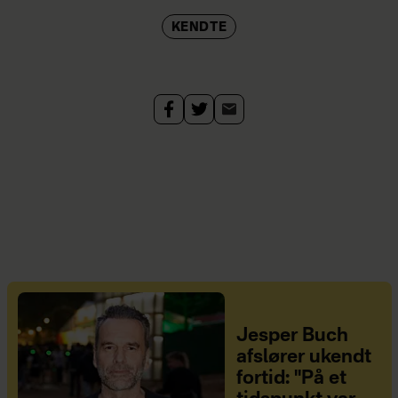
KENDTE
Jesper Buch
afslører ukendt
fortid: "På et