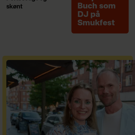
Buch som
skønt
DJ på
Smukfest