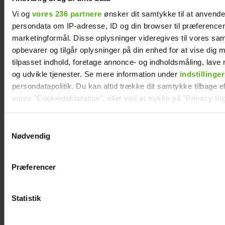
Vi og
vores 236 partnere
ønsker dit samtykke til at anvend
persondata om IP-adresse, ID og din browser til præferencer, 
marketingformål. Disse oplysninger videregives til vores sa
opbevarer og tilgår oplysninger på din enhed for at vise dig 
tilpasset indhold, foretage annonce- og indholdsmåling, lav
og udvikle tjenester. Se mere information under
indstillinger
persondatapolitik. Du kan altid trække dit samtykke tilbage ell
vores "Cookiedeklaration", eller ved at trykke på "Privacy trig
Dine valg anvendes på hele websitet.
Samtykkevalg
Nødvendig
Vi ønsker dit samtykke til at indsamle og bruge data for at k
relevant journalistisk indhold til dig.
Præferencer
Vi anvender egne cookies og cookies fra tredjeparter til at a
Natasha Brock mødte sin mand på
vores hjemmeside. Vi indsamler data om IP, ID og din browser 
Skanderborg
generere statistik og huske dine præferencer samt til brug fo
Statistik
optimere vores reklametiltag på sociale medier og til at vise d
med sociale medier.