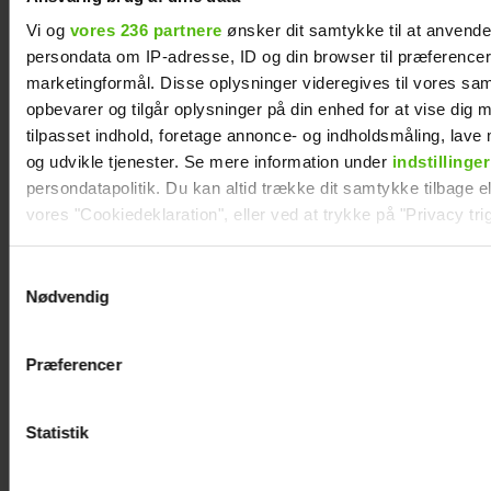
Vi og
vores 236 partnere
ønsker dit samtykke til at anvend
persondata om IP-adresse, ID og din browser til præferencer, 
marketingformål. Disse oplysninger videregives til vores sa
opbevarer og tilgår oplysninger på din enhed for at vise dig 
tilpasset indhold, foretage annonce- og indholdsmåling, lav
og udvikle tjenester. Se mere information under
indstillinger
persondatapolitik. Du kan altid trække dit samtykke tilbage ell
vores "Cookiedeklaration", eller ved at trykke på "Privacy trig
Dine valg anvendes på hele websitet.
Samtykkevalg
Nødvendig
Vi ønsker dit samtykke til at indsamle og bruge data for at k
relevant journalistisk indhold til dig.
Præferencer
Vi anvender egne cookies og cookies fra tredjeparter til at a
Efter lang pause: Nu bryder Jackie Navarro
vores hjemmeside. Vi indsamler data om IP, ID og din browser 
tavsheden med stor afsløring
generere statistik og huske dine præferencer samt til brug fo
Statistik
optimere vores reklametiltag på sociale medier og til at vise d
med sociale medier.