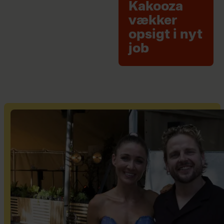
Kakooza
vækker
opsigt i nyt
job