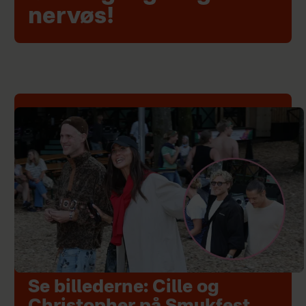
nervøs!
Se billederne: Cille og