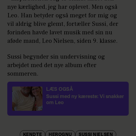
nye kærlighed, jeg har oplevet. Men også
Leo. Han betyder også meget for mig og
vil aldrig blive glemt, fortæller Sussi, der
forinden havde lavet musik med sin nu
aføde mand, Leo Nielsen, siden 9. klasse.
Sussi begynder sin undervisning og
arbejdet med det nye album efter
sommeren.
LÆS OGSÅ
Sussi med ny kæreste: Vi snakker
om Leo
KENDTE
HEROGNU
SUSSI NIELSEN