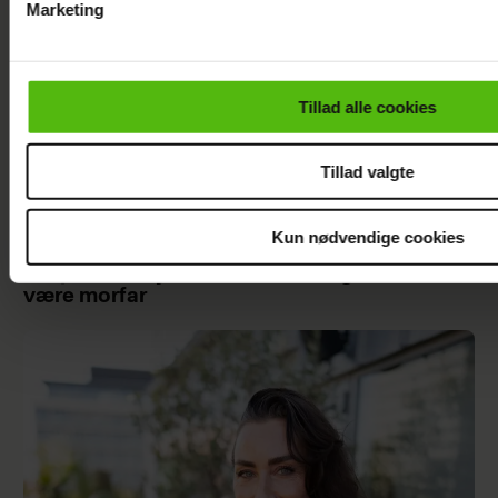
Marketing
Du kan til enhver tid trække dit samtykke tilbage via linket i 
læse mere om vores brug af cookies, samarbejdspartnere og
personoplysninger i forbindelse hermed i både
Tillad alle cookies
vores
privatlivspolitik
og
cookiepolitik
.
Tillad valgte
Kun nødvendige cookies
Jesper Skibby deler stor familieglæde: Skal
være morfar