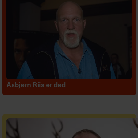
Asbjørn Riis er død