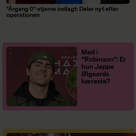
"Årgang 0"-stjerne indlagt: Deler nyt efter
operationen
Med i
“Robinson”: Er
hun Jeppe
Ølgaards
kæreste?