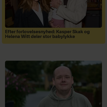
Efter forlovelsesnyhed: Kasper Skak og
Helena Witt deler stor babylykke