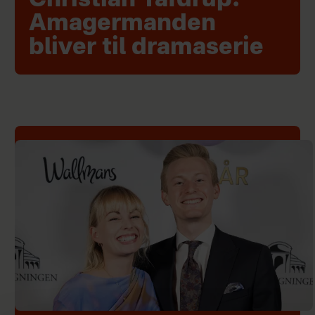
Christian Tafdrup:
Amagermanden
bliver til dramaserie