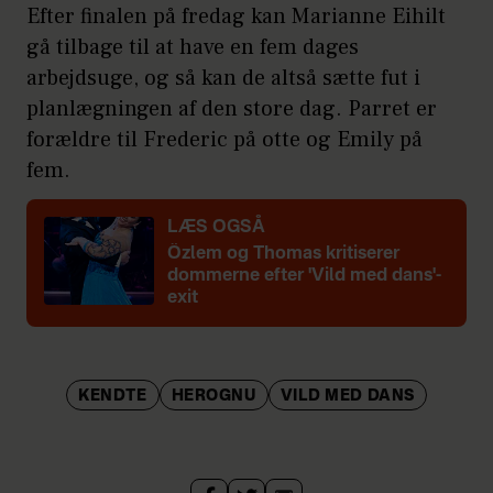
Efter finalen på fredag kan Marianne Eihilt
gå tilbage til at have en fem dages
arbejdsuge, og så kan de altså sætte fut i
planlægningen af den store dag. Parret er
forældre til Frederic på otte og Emily på
fem.
LÆS OGSÅ
Özlem og Thomas kritiserer
dommerne efter 'Vild med dans'-
exit
KENDTE
HEROGNU
VILD MED DANS