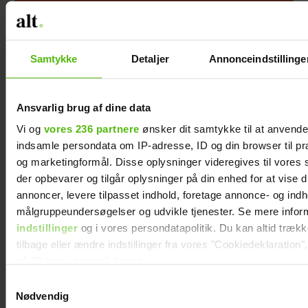
Albert Harson åbner op:
Sådan var det at kysse en
mand
Samtykke
Detaljer
Annonceindstillinge
Ansvarlig brug af dine data
Vi og
vores 236 partnere
ønsker dit samtykke til at anvend
indsamle persondata om IP-adresse, ID og din browser til præ
og marketingformål. Disse oplysninger videregives til vores
der opbevarer og tilgår oplysninger på din enhed for at vise d
annoncer, levere tilpasset indhold, foretage annonce- og ind
målgruppeundersøgelser og udvikle tjenester. Se mere infor
indstillinger
og i vores persondatapolitik. Du kan altid træk
Efter lang pause:
Jesper Skibby
tilbage eller ændre indstillinger fra vores "Cookiedeklaration",
på "Privacy trigger" ikonet.
Nu bryder Jackie
deler stor
Navarro tavsheden
familieglæde: Skal
Samtykkevalg
Dine valg anvendes på hele websitet.
Nødvendig
med stor afsløring
være morfar