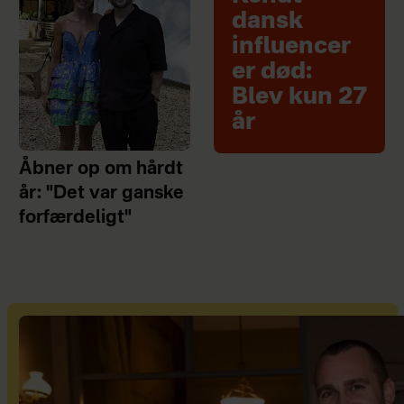
dansk
influencer
er død:
Blev kun 27
år
Åbner op om hårdt
år: "Det var ganske
forfærdeligt"