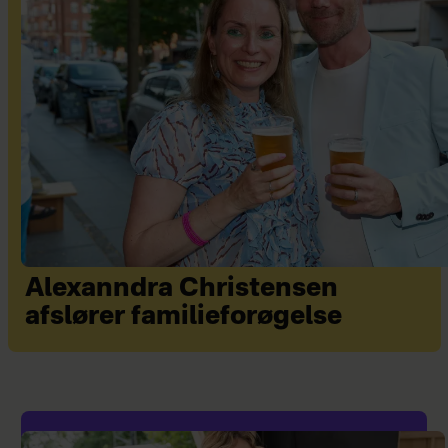
Alexanndra Christensen
afslører familieforøgelse