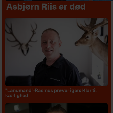
Asbjørn Riis er død
"Landmand"-Rasmus prøver igen: Klar til
kærlighed