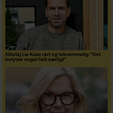
Nikolaj Lie Kaas rørt og taknemmelig: "Det
betyder noget helt særligt"