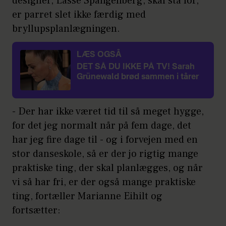
designer, Lasse Spangenberg, skal stå for,
er parret slet ikke færdig med
bryllupsplanlægningen.
LÆS OGSÅ
DET SÅ DU IKKE PÅ TV! Sarah
Grünewald brød sammen i tårer
- Der har ikke været tid til så meget hygge,
for det jeg normalt når på fem dage, det
har jeg fire dage til - og i forvejen med en
stor danseskole, så er der jo rigtig mange
praktiske ting, der skal planlægges, og når
vi så har fri, er der også mange praktiske
ting, fortæller Marianne Eihilt og
fortsætter: