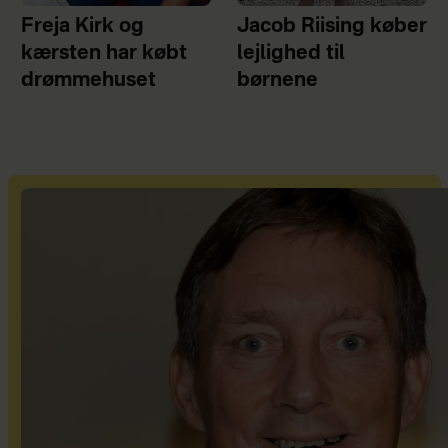
Freja Kirk og
Jacob Riising køber
kærsten har købt
lejlighed til
drømmehuset
børnene