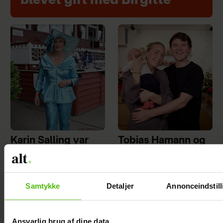
blevet gift med Birgitte
Karin Salling var
Tobias Hamann og
hjemme under
Patricia Thyberg er
indbrud: Vil ikke
blevet gift
leve i frygt
Samtykke
Detaljer
Annonceindstill
Ansvarlig brug af dine data