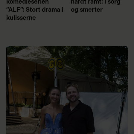
komedieserien
hårdt ramt: I sorg
”ALF”: Stort drama i
og smerter
kulisserne