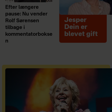
Efter længere
pause: Nu vender
Jesper
Rolf Sørensen
Dein er
tilbage i
blevet gift
kommentatorbokse
n