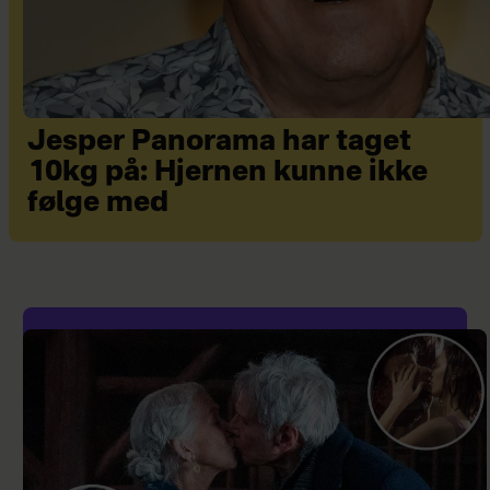
Jesper Panorama har taget
10kg på: Hjernen kunne ikke
følge med