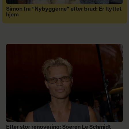
Simon fra “Nybyggerne” efter brud: Er flyttet
hjem
Efter stor renovering: Soeren Le Schmidt