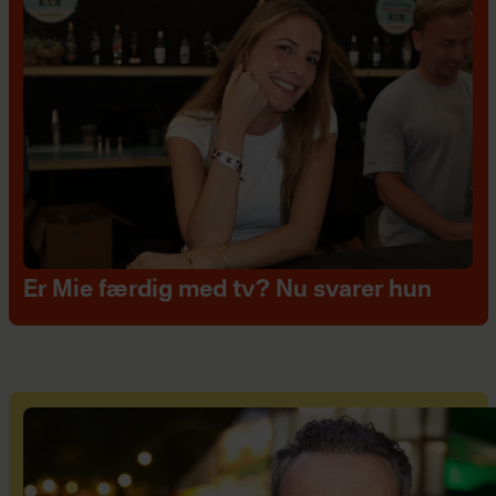
Er Mie færdig med tv? Nu svarer hun