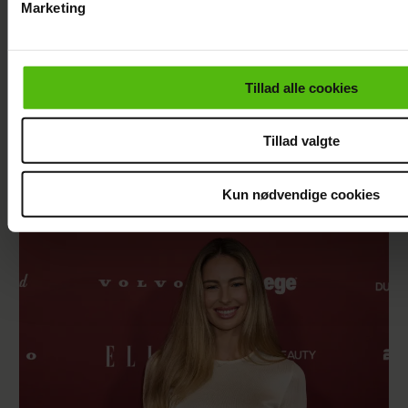
Marketing
Du kan til enhver tid trække dit samtykke tilbage via linket i 
læse mere om vores brug af cookies, samarbejdspartnere og
personoplysninger i forbindelse hermed i både
Tillad alle cookies
vores
privatlivspolitik
og
cookiepolitik
.
Tillad valgte
Mai Manniche afslører ny flamme
Kun nødvendige cookies