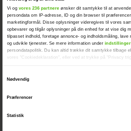
Vi og
vores 236 partnere
ønsker dit samtykke til at anvend
persondata om IP-adresse, ID og din browser til præferencer, 
marketingformål. Disse oplysninger videregives til vores sa
opbevarer og tilgår oplysninger på din enhed for at vise dig 
tilpasset indhold, foretage annonce- og indholdsmåling, lav
og udvikle tjenester. Se mere information under
indstillinger
persondatapolitik. Du kan altid trække dit samtykke tilbage ell
vores "Cookiedeklaration", eller ved at trykke på "Privacy trig
Dine valg anvendes på hele websitet.
Samtykkevalg
Nødvendig
Vi ønsker dit samtykke til at indsamle og bruge data for at k
Janni Ree kan ikke gå i fred på Smukfest: Det
relevant journalistisk indhold til dig.
bliver vildere og vildere
Præferencer
Vi anvender egne cookies og cookies fra tredjeparter til at a
vores hjemmeside. Vi indsamler data om IP, ID og din browser 
generere statistik og huske dine præferencer samt til brug fo
Statistik
optimere vores reklametiltag på sociale medier og til at vise d
med sociale medier.