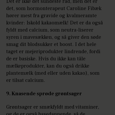
Det er ikke det sundeste råd, men det er
det, som hormonterapeut Caroline Fibæk
hører mest fra gravide og kvalmeramte
kvinder: Iskold kakaomælk! Det er da også
fyldt med calcium, som neutra-liserer
syren i mavesækken, og så giver den søde
smag dit blodsukker et boost. I det hele
taget er mejeriprodukter lindrende, fordi
de er basiske. Hvis du ikke kan tåle
mælkeprodukter, kan du også drikke
plantemælk (med eller uden kakao), som
er tilsat calcium.
9. Knasende sprøde grøntsager
Grøntsager er smækfyldt med vitaminer,
og de er også basedannende, så de