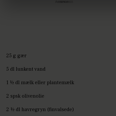
Annonce
25 g gær
5 dl lunkent vand
1 ½ dl mælk eller plantemælk
2 spsk olivenolie
2 ½ dl havregryn (finvalsede)