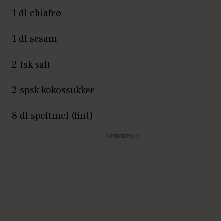
1 dl chiafrø
1 dl sesam
2 tsk salt
2 spsk kokossukker
8 dl speltmel (fint)
Annonce