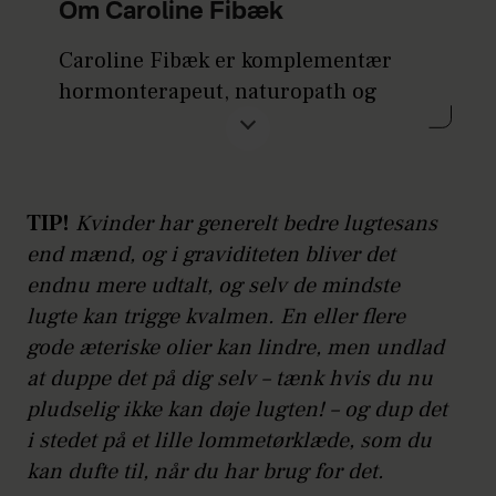
Om Caroline Fibæk
Caroline Fibæk er komplementær
hormonterapeut, naturopath og
efteruddannet i Functional Medicine
og hormonsystemet.
TIP!
Kvinder har generelt bedre lugtesans
end mænd, og i graviditeten bliver det
endnu mere udtalt, og selv de mindste
lugte kan trigge kvalmen. En eller flere
Hun har skabt Institut for
gode æteriske olier kan lindre, men undlad
Komplementær Hormonterapi, der
at duppe det på dig selv – tænk hvis du nu
tilbyder uddannelsen til
pludselig ikke kan døje lugten! – og dup det
Komplementær Hormonterapeut.
i stedet på et lille lommetørklæde, som du
kan dufte til, når du har brug for det.
Sammen med gynækolog Stine Fürst