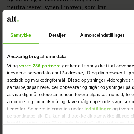
neutraliserer syren i maven, som kan
udløse kvalmen. Men hvordan får man
blomkål eller bladselleri ned, når alt mad
er væmmeligt og lugter? Et godt tip er, at
Samtykke
Detaljer
Annonceindstillinger
jo mere crunchy og faste grøntsagerne er,
des lettere er de at få ned. Du kan også
Ansvarlig brug af dine data
juice dem, men undgå at tilføje for meget
frugt, fordi det høje niveau af syre kan
Vi og
vores 236 partnere
ønsker dit samtykke til at anvend
indsamle persondata om IP-adresse, ID og din browser til pr
irritere maveslimhinden. Et andet tip er at
statistik og marketingformål. Disse oplysninger videregives t
skjule det grønne i bagværk som fx boller:
samarbejdspartnere, der opbevarer og tilgår oplysninger på d
at vise dig målrettede annoncer, levere tilpasset indhold, for
Caroline Fibæks rødbedeboller
annonce- og indholdsmåling, lave målgruppeundersøgelser o
tjenester. Se mere information under
indstillinger
og i vores
Rødbedebollerne er lavet med spelt og fyldt
persondatapolitik. Du kan altid trække dit samtykke tilbage e
med fibre, så de mætter godt og længe. Du
indstillinger fra vores "Cookiedeklaration", eller ved at trykk
kan erstatte rødbede med andre grøntsager,
trigger" ikonet.
Samtykkevalg