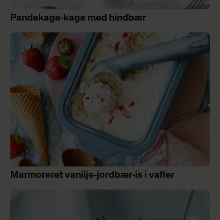
Pandekage-kage med hindbær
Marmoreret vanilje-jordbær-is i vafler